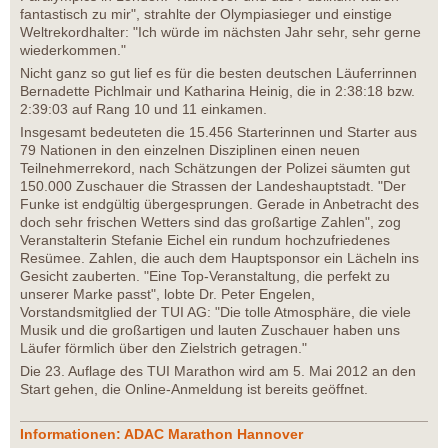
fantastisch zu mir", strahlte der Olympiasieger und einstige
Weltrekordhalter: "Ich würde im nächsten Jahr sehr, sehr gerne
wiederkommen."
Nicht ganz so gut lief es für die besten deutschen Läuferrinnen
Bernadette Pichlmair und Katharina Heinig, die in 2:38:18 bzw.
2:39:03 auf Rang 10 und 11 einkamen.
Insgesamt bedeuteten die 15.456 Starterinnen und Starter aus
79 Nationen in den einzelnen Disziplinen einen neuen
Teilnehmerrekord, nach Schätzungen der Polizei säumten gut
150.000 Zuschauer die Strassen der Landeshauptstadt. "Der
Funke ist endgültig übergesprungen. Gerade in Anbetracht des
doch sehr frischen Wetters sind das großartige Zahlen", zog
Veranstalterin Stefanie Eichel ein rundum hochzufriedenes
Resümee. Zahlen, die auch dem Hauptsponsor ein Lächeln ins
Gesicht zauberten. "Eine Top-Veranstaltung, die perfekt zu
unserer Marke passt", lobte Dr. Peter Engelen,
Vorstandsmitglied der TUI AG: "Die tolle Atmosphäre, die viele
Musik und die großartigen und lauten Zuschauer haben uns
Läufer förmlich über den Zielstrich getragen."
Die 23. Auflage des TUI Marathon wird am 5. Mai 2012 an den
Start gehen, die Online-Anmeldung ist bereits geöffnet.
Informationen: ADAC Marathon Hannover