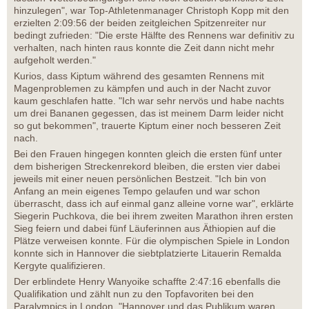
hinzulegen", war Top-Athletenmanager Christoph Kopp mit den
erzielten 2:09:56 der beiden zeitgleichen Spitzenreiter nur
bedingt zufrieden: "Die erste Hälfte des Rennens war definitiv zu
verhalten, nach hinten raus konnte die Zeit dann nicht mehr
aufgeholt werden."
Kurios, dass Kiptum während des gesamten Rennens mit
Magenproblemen zu kämpfen und auch in der Nacht zuvor
kaum geschlafen hatte. "Ich war sehr nervös und habe nachts
um drei Bananen gegessen, das ist meinem Darm leider nicht
so gut bekommen", trauerte Kiptum einer noch besseren Zeit
nach.
Bei den Frauen hingegen konnten gleich die ersten fünf unter
dem bisherigen Streckenrekord bleiben, die ersten vier dabei
jeweils mit einer neuen persönlichen Bestzeit. "Ich bin von
Anfang an mein eigenes Tempo gelaufen und war schon
überrascht, dass ich auf einmal ganz alleine vorne war", erklärte
Siegerin Puchkova, die bei ihrem zweiten Marathon ihren ersten
Sieg feiern und dabei fünf Läuferinnen aus Äthiopien auf die
Plätze verweisen konnte. Für die olympischen Spiele in London
konnte sich in Hannover die siebtplatzierte Litauerin Remalda
Kergyte qualifizieren.
Der erblindete Henry Wanyoike schaffte 2:47:16 ebenfalls die
Qualifikation und zählt nun zu den Topfavoriten bei den
Paralympics in London. "Hannover und das Publikum waren