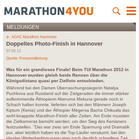
MELDUNGEN
ADAC Marathon Hannover
Doppeltes Photo-Finish in Hannover
07.05.12
Quelle: Pressemitteilung
Was für ein grandioses Finale! Beim TUI Marathon 2012 in
Hannover wurden gleich beide Rennen über die
Königsdistanz quasi per Zielfoto entschieden.
Während bei den Damen Überraschungssiegerin Natalya
Puchkova aus Russland auf der Zielgeraden die immer stärker
aufkommende Äthiopierin Aberume Mekuria gerade noch in
Schach halten konnte, lieferten sich bei den Männern Joseph
Kiptum (Kenia) und der Äthiopier Megersa Bacha Chikuala das
wohl knappste Marathon-Finish aller Zeiten. Am Ende mussten
die Zielkameras bemüht werden, um den Sieg des Kenianers
festzustellen. "Das war zwar am Ende Spannung und Dramatik
pur, aber letztlich haben es die Top-Läufer versäumt, bei den
idealen Wetterbedingungen eine noch deutlich schnellere Zeit