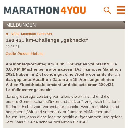
MELDUNGEN
ADAC Marathon Hannover
180.421 km-Challenge „geknackt“
10.05.21
Quelle: Pressemitteilung
Am Montagvormittag um 10:49 Uhr war es vollbracht! Die
3.000 MitMacher beim alternativen HAJ Hannover Marathon
2021 haben ihr Ziel schon gut eine Woche vor Ende der an
das geplante Marathon-Datum am 18. April angelehnten
Aktion #beatthedate erreicht und die avisierten 180.421
Laufkilometer geknackt.
„Eine großartige Leistung von allen, die aktiv sind und die
unsere Gemeinschaft stärken und stützen“, zeigt sich Initiatorin
Stefanie Eichel vom Veranstalter eichels: Event respektvoll und
begeistert: „Wir sind superstolz auf unsere MitMacher und
freuen uns, dass diese Idee so positiv aufgenommen und gelebt
wird. Was für eine schöne Motivation für alle!“