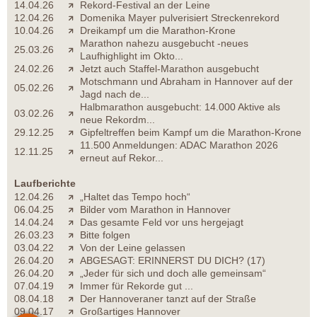
14.04.26
Rekord-Festival an der Leine
12.04.26
Domenika Mayer pulverisiert Streckenrekord
10.04.26
Dreikampf um die Marathon-Krone
Marathon nahezu ausgebucht -neues
25.03.26
Laufhighlight im Okto...
24.02.26
Jetzt auch Staffel-Marathon ausgebucht
Motschmann und Abraham in Hannover auf der
05.02.26
Jagd nach de...
Halbmarathon ausgebucht: 14.000 Aktive als
03.02.26
neue Rekordm...
29.12.25
Gipfeltreffen beim Kampf um die Marathon-Krone
11.500 Anmeldungen: ADAC Marathon 2026
12.11.25
erneut auf Rekor...
Laufberichte
12.04.26
„Haltet das Tempo hoch“
06.04.25
Bilder vom Marathon in Hannover
14.04.24
Das gesamte Feld vor uns hergejagt
26.03.23
Bitte folgen
03.04.22
Von der Leine gelassen
26.04.20
ABGESAGT: ERINNERST DU DICH? (17)
26.04.20
„Jeder für sich und doch alle gemeinsam“
07.04.19
Immer für Rekorde gut ...
08.04.18
Der Hannoveraner tanzt auf der Straße
09.04.17
Großartiges Hannover