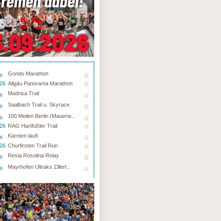
Gondo Marathon
26
.26
Allgäu Panorama Marathon
Madrisa Trail
26
Saalbach Trail u. Skyrace
26
100 Meilen Berlin (Mauerw...
26
.26
RAG Hartfüßler Trail
Kärnten läuft
26
.26
Churfirsten Trail Run
Resia Rosolina Relay
26
Mayrhofen Ultraks Zillert...
26