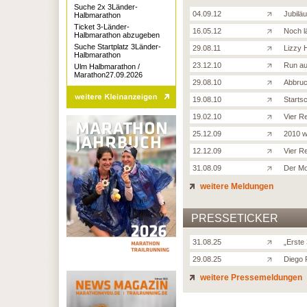
Suche 2x 3Länder-
04.09.12
Jubilä
Halbmarathon
Ticket 3-Länder-
16.05.12
Noch l
Halbmarathon abzugeben
Suche Startplatz 3Länder-
29.08.11
Lizzy 
Halbmarathon
23.12.10
Run au
Ulm Halbmarathon /
Marathon27.09.2026
29.08.10
Abbruc
19.08.10
Starts
19.02.10
Vier R
25.12.09
2010 w
12.12.09
Vier R
31.08.09
Der Mo
weitere Meldungen
PRESSETICKER
31.08.25
„Erste
29.08.25
Diego 
weitere Pressemeldungen