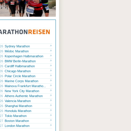
.26
Sydney Marathon
.26
Médoc Marathon
.26
Kopenhagen Halbmarathon
.26
BMW Berlin-Marathon
.26
Cardiff Halbmarathon
.26
Chicago Marathon
.26
Polar Circle Marathon
.26
Marine Corps Marathon
.26
Mainova Frankfurt Maratho...
.26
New York City Marathon
.26
Athens Authentic Marathon
.26
Valencia Marathon
.26
Shanghai Marathon
.26
Honolulu Marathon
.27
Tokio Marathon
.27
Boston Marathon
.27
London Marathon