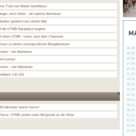
ums-Trail vom Wetter beeinflusst
änger, noch härter - ein wahres Abenteuer
Hawker gewinnt zum vierten Mal
f die UTMB-Startplätze beginnt
h beim UTMB - Union Jack über Chamonix
chuss zu einem unvergesslichen Bergabenteuer
30.08
ennen - vier Abenteuer
05.09
20.09
ird extrem
27.09
ennen – vier Abenteuer
04.10
11.10
ntblanc ruft (20)
24.10
25.10
25.10
01.11
09.11
06.12
 30 Kilometer waren Horror“
06.12
Pazos: UTMB verliert seine Bergseele an die Show
13.12
07.03
19.04
24.04