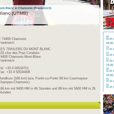
u Mont-Blanc in Chamonix (Frankreich)
 Blanc (UTMB)
08. -
F 74400 Chamonix
09.08.
Frankreich
09.08
14. -
LES TRAILERS DU MONT BLANC
15.08.
102 clos des Praz Conduits
15. -
16.08.
74400 Chamonix-Mont-Blanc
15. -
Frankreich
16.08.
23.08
Tel: +33 4 50534751
28. -
30.08.
Fax: +33 4 50534408
29.08
Rundkurs (166 km) bzw. Punkt-zu-Punkt 98 km Courmayeur-
04. -
05.09.
Champex-Chamonix)
04. -
05.09.
166 km mit 9400 HM in 46 Stunden und 98 km mit 5600 HM in 26
Stunden