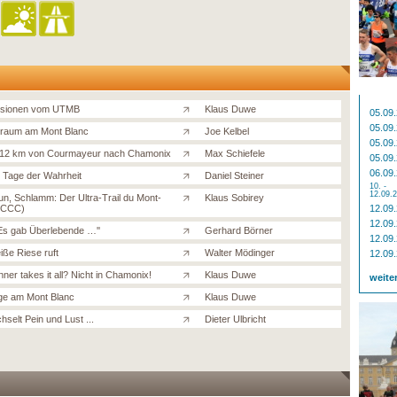
ssionen vom UTMB
Klaus Duwe
05.09
05.09
traum am Mont Blanc
Joe Kelbel
05.09
112 km von Courmayeur nach Chamonix
Max Schiefele
05.09
06.09
Tage der Wahrheit
Daniel Steiner
10. -
12.09.
un, Schlamm: Der Ultra-Trail du Mont-
Klaus Sobirey
(CCC)
12.09
12.09
'Es gab Überlebende …''
Gerhard Börner
12.09
iße Riese ruft
Walter Mödinger
12.09
ner takes it all? Nicht in Chamonix!
Klaus Duwe
weite
ge am Mont Blanc
Klaus Duwe
selt Pein und Lust ...
Dieter Ulbricht