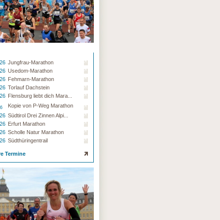
.26
Jungfrau-Marathon
.26
Usedom-Marathon
.26
Fehmarn-Marathon
.26
Torlauf Dachstein
.26
Flensburg liebt dich Mara...
Kopie von P-Weg Marathon
26
.26
Südtirol Drei Zinnen Alpi...
.26
Erfurt Marathon
.26
Scholle Natur Marathon
.26
Südthüringentrail
re Termine