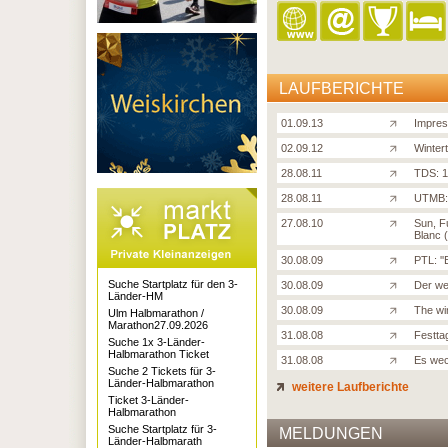
LAUFBERICHTE
01.09.13
Impre
02.09.12
Winter
28.08.11
TDS: 
28.08.11
UTMB: 
27.08.10
Sun, F
Blanc 
30.08.09
PTL: '
Suche Startplatz für den 3-
30.08.09
Der we
Länder-HM
30.08.09
The win
Ulm Halbmarathon /
Marathon27.09.2026
31.08.08
Festta
Suche 1x 3-Länder-
Halbmarathon Ticket
31.08.08
Es wech
Suche 2 Tickets für 3-
Länder-Halbmarathon
weitere Laufberichte
Ticket 3-Länder-
Halbmarathon
Suche Startplatz für 3-
MELDUNGEN
Länder-Halbmarath