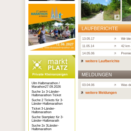
LAUFBERICHTE
13.05.17
Wir ble
11.05.14
42 km
14.05.06
Premier
weitere Laufberichte
MELDUNGEN
Ulm Halbmarathon /
03.04.06
Was de
Marathon27.09.2026
Suche 1x 3-Länder-
weitere Meldungen
Halbmarathon Ticket
Suche 2 Tickets für 3-
Länder-Halbmarathon
Ticket 3-Länder-
Halbmarathon
Suche Startplatz für 3-
Länder-Halbmarath
Suche 2x 3Länder-
Halbmarathon