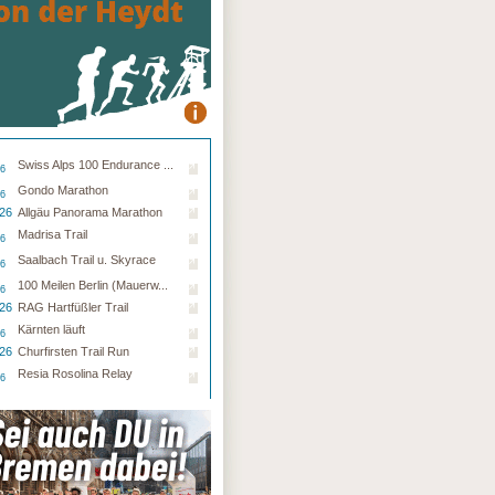
Swiss Alps 100 Endurance ...
26
Gondo Marathon
26
.26
Allgäu Panorama Marathon
Madrisa Trail
26
Saalbach Trail u. Skyrace
26
100 Meilen Berlin (Mauerw...
26
.26
RAG Hartfüßler Trail
Kärnten läuft
26
.26
Churfirsten Trail Run
Resia Rosolina Relay
26