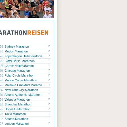
.26
Sydney Marathon
.26
Médoc Marathon
.26
Kopenhagen Halbmarathon
.26
BMW Berlin-Marathon
.26
Cardiff Halbmarathon
.26
Chicago Marathon
.26
Polar Circle Marathon
.26
Marine Corps Marathon
.26
Mainova Frankfurt Maratho...
.26
New York City Marathon
.26
Athens Authentic Marathon
.26
Valencia Marathon
.26
Shanghai Marathon
.26
Honolulu Marathon
.27
Tokio Marathon
.27
Boston Marathon
.27
London Marathon