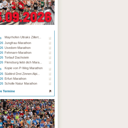
Mayrhofen Ultraks Zillert...
26
.26
Jungfrau-Marathon
.26
Usedom-Marathon
.26
Fehmarn-Marathon
.26
Torlauf Dachstein
.26
Flensburg liebt dich Mara...
Kopie von P-Weg Marathon
26
.26
Südtirol Drei Zinnen Alpi...
.26
Erfurt Marathon
.26
Scholle Natur Marathon
re Termine