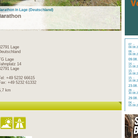
Marathon in Lage (Deutschland)
Marathon
07. -
32791 Lage
09.08.
Deutschland
08. -
09.08.
TG Lage
09.08
Jahnplatz 14
14. -
15.08.
32791 Lage
15. -
16.08.
Tel: +49 5232 66615
15. -
16.08.
Fax: +49 5232 61332
23.08
5,7 km
28. -
30.08.
29.08
04. -
05.09.