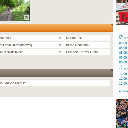
04. -
iben hier!
Markus Pitz
05.09.
05.09
 auf dem Hermannsweg
Bernd Neumann
05.09
e in "Mittelfalen"
Elisabeth Herms-Lübbe
05.09
05.09
06.09
10. -
12.09.
12.09
12.09
n Großen recht ist ...
12.09
weite