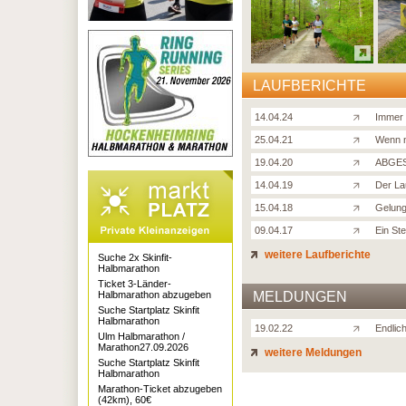
LAUFBERICHTE
14.04.24
Immer 
25.04.21
Wenn n
19.04.20
ABGES
14.04.19
Der La
15.04.18
Gelung
09.04.17
Ein Ste
weitere Laufberichte
Suche 2x Skinfit-
Halbmarathon
Ticket 3-Länder-
Halbmarathon abzugeben
MELDUNGEN
Suche Startplatz Skinfit
Halbmarathon
19.02.22
Endlic
Ulm Halbmarathon /
Marathon27.09.2026
weitere Meldungen
Suche Startplatz Skinfit
Halbmarathon
Marathon-Ticket abzugeben
(42km), 60€