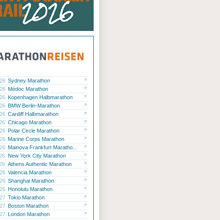
.26
Sydney Marathon
.26
Médoc Marathon
.26
Kopenhagen Halbmarathon
.26
BMW Berlin-Marathon
.26
Cardiff Halbmarathon
.26
Chicago Marathon
.26
Polar Circle Marathon
.26
Marine Corps Marathon
.26
Mainova Frankfurt Maratho...
.26
New York City Marathon
.26
Athens Authentic Marathon
.26
Valencia Marathon
.26
Shanghai Marathon
.26
Honolulu Marathon
.27
Tokio Marathon
.27
Boston Marathon
.27
London Marathon