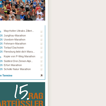
Mayrhofen Ultraks Zillert...
26
.26
Jungfrau-Marathon
.26
Usedom-Marathon
.26
Fehmarn-Marathon
.26
Torlauf Dachstein
.26
Flensburg liebt dich Mara...
Kopie von P-Weg Marathon
26
.26
Südtirol Drei Zinnen Alpi...
.26
Erfurt Marathon
.26
Scholle Natur Marathon
re Termine