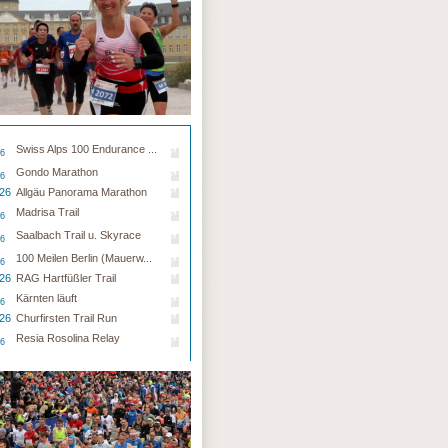
Swiss Alps 100 Endurance ...
26
Gondo Marathon
26
.26
Allgäu Panorama Marathon
Madrisa Trail
26
Saalbach Trail u. Skyrace
26
100 Meilen Berlin (Mauerw...
26
.26
RAG Hartfüßler Trail
Kärnten läuft
26
.26
Churfirsten Trail Run
Resia Rosolina Relay
26