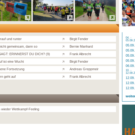
04. -
rauf und runter
Birgit Fender
05.09.
05.09
icht gemeinsam, dann so
Bernie Manhard
05.09
AGT: ERINNERST DU DICH? (9)
Frank Albrecht
05.09
05.09
uf ist eine Wucht
Birgit Fender
06.09
ene Fortsetzung
Andreas Greppmeir
10. -
12.09.
rn geht auf
Frank Albrecht
12.09
12.09
12.09
weite
h wieder Wettkampf-Feeling