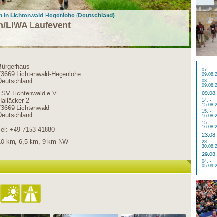
n in Lichtenwald-Hegenlohe (Deutschland)
n/LIWA Laufevent
Bürgerhaus
07. -
73669 Lichtenwald-Hegenlohe
09.08.
Deutschland
08. -
09.08.
TSV Lichtenwald e.V.
09.08
Halläcker 2
14. -
15.08.
73669 Lichtenwald
15. -
Deutschland
16.08.
15. -
16.08.
Tel: +49 7153 41880
23.08
10 km, 6,5 km, 9 km NW
28. -
30.08.
29.08
04. -
05.09.