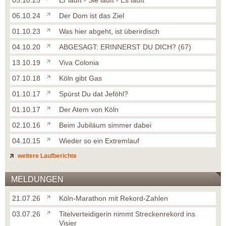
05.10.25
Er läuft - Sie läuft - Es läuft
06.10.24
Der Dom ist das Ziel
01.10.23
Was hier abgeht, ist überirdisch
04.10.20
ABGESAGT: ERINNERST DU DICH? (67)
13.10.19
Viva Colonia
07.10.18
Köln gibt Gas
01.10.17
Spürst Du dat Jeföhl?
01.10.17
Der Atem von Köln
02.10.16
Beim Jubiläum simmer dabei
04.10.15
Wieder so ein Extremlauf
weitere Laufberichte
MELDUNGEN
21.07.26
Köln-Marathon mit Rekord-Zahlen
03.07.26
Titelverteidigerin nimmt Streckenrekord ins
Visier