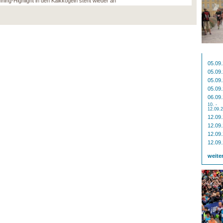
nning-Highlight in den Kalkkögeln steht wieder an
05.09
05.09
05.09
05.09
06.09
10. -
12.09.
12.09
12.09
12.09
12.09
weite