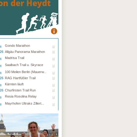
Gondo Marathon
26
.26
Allgäu Panorama Marathon
Madrisa Trail
26
Saalbach Trail u. Skyrace
26
100 Meilen Berlin (Mauerw...
26
.26
RAG Hartfüßler Trail
Kärnten läuft
26
.26
Churfirsten Trail Run
Resia Rosolina Relay
26
Mayrhofen Ultraks Zillert...
26