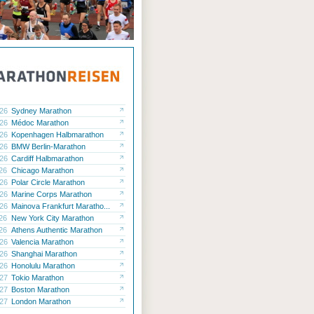
.26
Sydney Marathon
.26
Médoc Marathon
.26
Kopenhagen Halbmarathon
.26
BMW Berlin-Marathon
.26
Cardiff Halbmarathon
.26
Chicago Marathon
.26
Polar Circle Marathon
.26
Marine Corps Marathon
.26
Mainova Frankfurt Maratho...
.26
New York City Marathon
.26
Athens Authentic Marathon
.26
Valencia Marathon
.26
Shanghai Marathon
.26
Honolulu Marathon
.27
Tokio Marathon
.27
Boston Marathon
.27
London Marathon