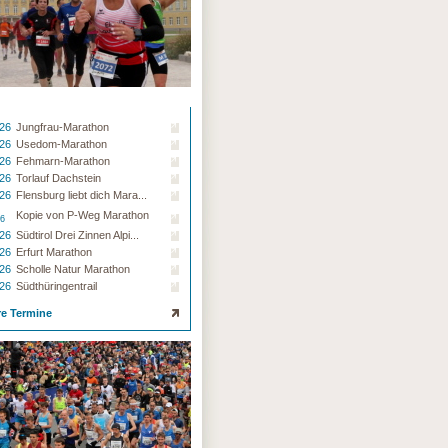
.26
Jungfrau-Marathon
.26
Usedom-Marathon
.26
Fehmarn-Marathon
.26
Torlauf Dachstein
.26
Flensburg liebt dich Mara...
Kopie von P-Weg Marathon
26
.26
Südtirol Drei Zinnen Alpi...
.26
Erfurt Marathon
.26
Scholle Natur Marathon
.26
Südthüringentrail
re Termine