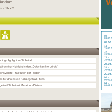
Rundkurs
42 - 16 km
08. -
09.08.
09.08
14. -
15.08.
15. -
16.08.
15. -
16.08.
nning-Highlight im Stubaital
23.08
ilrunning-Highlight in den „Dolomiten Nordtirols“
28. -
30.08.
chsvollste Trailrouten der Region
29.08
04. -
re für den neuen Kalkkögeltrail Stubai
05.09.
04. -
eltrail Stubai mit Marathon-Distanz
05.09.