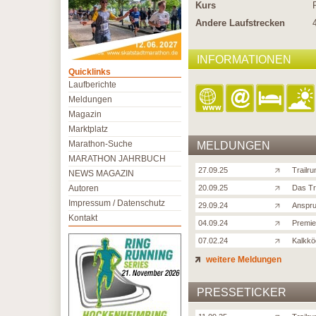
Kurs
Andere Laufstrecken
INFORMATIONEN
Quicklinks
Laufberichte
Meldungen
Magazin
Marktplatz
Marathon-Suche
MELDUNGEN
MARATHON JAHRBUCH
27.09.25
Trailru
NEWS MAGAZIN
Autoren
20.09.25
Das Tra
Impressum / Datenschutz
29.09.24
Anspru
Kontakt
04.09.24
Premie
07.02.24
Kalkkög
weitere Meldungen
PRESSETICKER