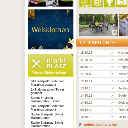
LAUFBERICHTE
15.10.23
Heimsp
11.10.20
ABGES
08.10.17
Hungri
11.10.15
Zwisch
HM Startplatz Bodensee
12.10.14
Berich
Marathon gesucht
13.10.13
Je ält
1x Halbmarathon Ticket
gesucht
14.10.12
Golden
Suche 3-Länder-
Halbmarathon Ticket
14.10.12
Oldie b
HM Startplatz Bodensee
Marathon gesucht
09.10.11
Tolles
Suche Startplatz Skinfit
10.10.10
10.10.
Halbmarathon
Suche Startplatz Skinfit
weitere Laufberichte
Halbmarathon