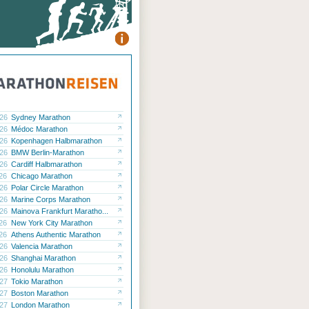
.26
Sydney Marathon
.26
Médoc Marathon
.26
Kopenhagen Halbmarathon
.26
BMW Berlin-Marathon
.26
Cardiff Halbmarathon
.26
Chicago Marathon
.26
Polar Circle Marathon
.26
Marine Corps Marathon
.26
Mainova Frankfurt Maratho...
.26
New York City Marathon
.26
Athens Authentic Marathon
.26
Valencia Marathon
.26
Shanghai Marathon
.26
Honolulu Marathon
.27
Tokio Marathon
.27
Boston Marathon
.27
London Marathon