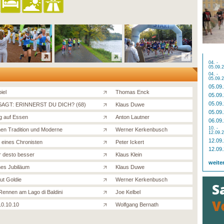
04. -
05.09.
04. -
05.09.
05.09
iel
Thomas Enck
05.09
05.09
AGT: ERINNERST DU DICH? (68)
Klaus Duwe
05.09
g auf Essen
Anton Lautner
06.09
10. -
en Tradition und Moderne
Werner Kerkenbusch
12.09.
12.09
t eines Chronisten
Peter Ickert
12.09
er desto besser
Klaus Klein
weite
es Jubiläum
Klaus Duwe
ut Goldie
Werner Kerkenbusch
 Rennen am Lago di Baldini
Joe Kelbel
10.10.10
Wolfgang Bernath