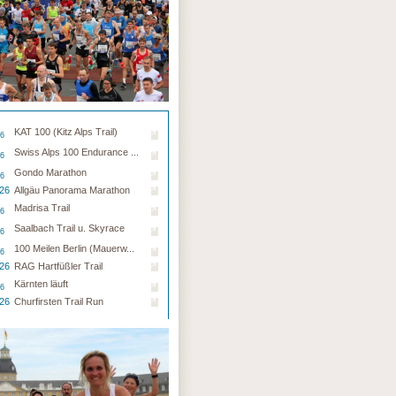
KAT 100 (Kitz Alps Trail)
26
Swiss Alps 100 Endurance ...
26
Gondo Marathon
26
.26
Allgäu Panorama Marathon
Madrisa Trail
26
Saalbach Trail u. Skyrace
26
100 Meilen Berlin (Mauerw...
26
.26
RAG Hartfüßler Trail
Kärnten läuft
26
.26
Churfirsten Trail Run