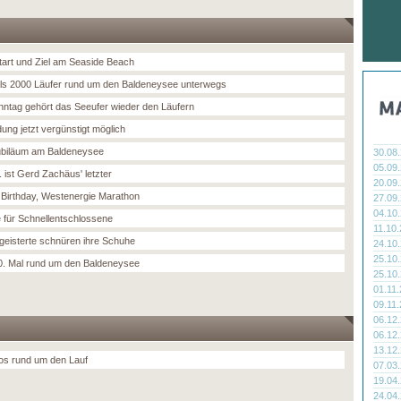
tart und Ziel am Seaside Beach
ls 2000 Läufer rund um den Baldeneysee unterwegs
ntag gehört das Seeufer wieder den Läufern
ung jetzt vergünstigt möglich
biläum am Baldeneysee
30.08
05.09
 ist Gerd Zachäus' letzter
20.09
Birthday, Westenergie Marathon
27.09
04.10
 für Schnellentschlossene
11.10
geisterte schnüren ihre Schuhe
24.10
25.10
. Mal rund um den Baldeneysee
25.10
01.11
09.11
06.12
06.12
13.12
nfos rund um den Lauf
07.03
19.04
24.04