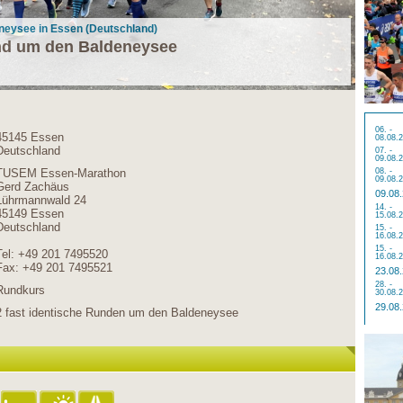
neysee in Essen (Deutschland)
nd um den Baldeneysee
06. -
45145 Essen
08.08.
Deutschland
07. -
09.08.
TUSEM Essen-Marathon
08. -
09.08.
Gerd Zachäus
09.08
Lührmannwald 24
14. -
45149 Essen
15.08.
Deutschland
15. -
16.08.
15. -
Tel: +49 201 7495520
16.08.
Fax: +49 201 7495521
23.08
28. -
Rundkurs
30.08.
29.08
2 fast identische Runden um den Baldeneysee