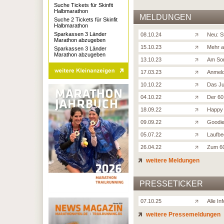
Suche Tickets für Skinfit
Halbmarathon
MELDUNGEN
Suche 2 Tickets für Skinfit
Halbmarathon
Sparkassen 3 Länder
08.10.24
Neu: S
Marathon abzugeben
15.10.23
Mehr a
Sparkassen 3 Länder
Marathon abzugeben
13.10.23
Am Son
17.03.23
Anmeld
10.10.22
Das Ju
04.10.22
Der 60.
18.09.22
Happy 
09.09.22
Goodie
05.07.22
Laufbe
26.04.22
Zum 60
weitere Meldungen
PRESSETICKER
07.10.25
Alle I
weitere Pressemeldungen