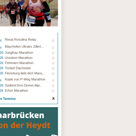
Resia Rosolina Relay
26
Mayrhofen Ultraks Zillert...
26
.26
Jungfrau-Marathon
.26
Usedom-Marathon
.26
Fehmarn-Marathon
.26
Torlauf Dachstein
.26
Flensburg liebt dich Mara...
Kopie von P-Weg Marathon
26
.26
Südtirol Drei Zinnen Alpi...
.26
Erfurt Marathon
re Termine