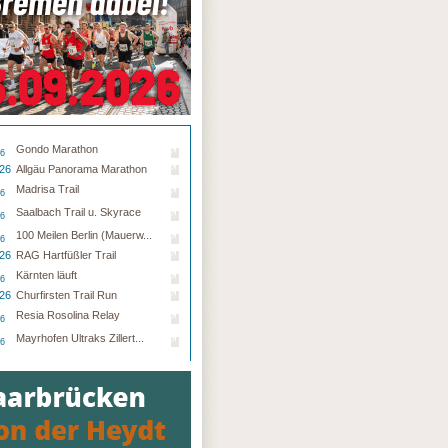
Gondo Marathon
26
.26
Allgäu Panorama Marathon
Madrisa Trail
26
Saalbach Trail u. Skyrace
26
100 Meilen Berlin (Mauerw...
26
.26
RAG Hartfüßler Trail
Kärnten läuft
26
.26
Churfirsten Trail Run
Resia Rosolina Relay
26
Mayrhofen Ultraks Zillert...
26