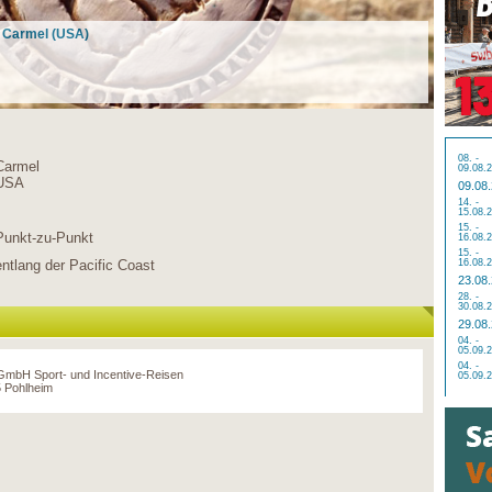
n Carmel (USA)
08. -
Carmel
09.08.
USA
09.08
14. -
15.08.
15. -
Punkt-zu-Punkt
16.08.
15. -
entlang der Pacific Coast
16.08.
23.08
28. -
30.08.
29.08
04. -
05.09.
04. -
 GmbH Sport- und Incentive-Reisen
05.09.
 Pohlheim