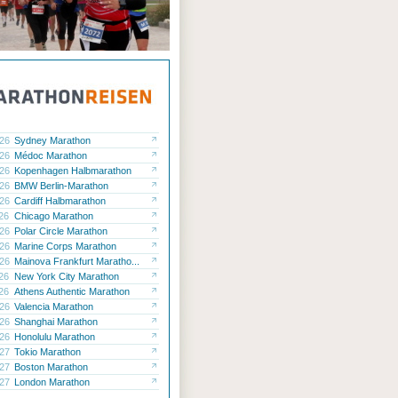
.26
Sydney Marathon
.26
Médoc Marathon
.26
Kopenhagen Halbmarathon
.26
BMW Berlin-Marathon
.26
Cardiff Halbmarathon
.26
Chicago Marathon
.26
Polar Circle Marathon
.26
Marine Corps Marathon
.26
Mainova Frankfurt Maratho...
.26
New York City Marathon
.26
Athens Authentic Marathon
.26
Valencia Marathon
.26
Shanghai Marathon
.26
Honolulu Marathon
.27
Tokio Marathon
.27
Boston Marathon
.27
London Marathon