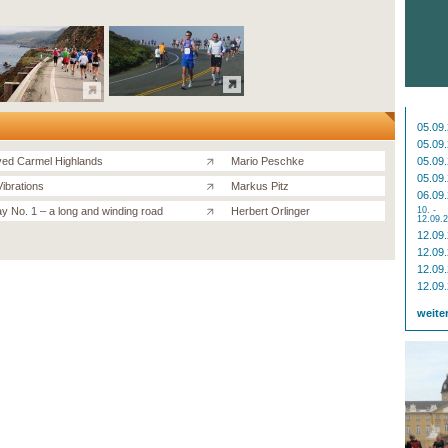
05.09
05.09
ived Carmel Highlands
Mario Peschke
05.09
05.09
ibrations
Markus Pitz
06.09
y No. 1 – a long and winding road
Herbert Orlinger
10. -
12.09.
12.09
12.09
12.09
12.09
weite