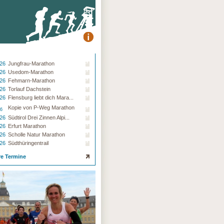
.26
Jungfrau-Marathon
.26
Usedom-Marathon
.26
Fehmarn-Marathon
.26
Torlauf Dachstein
.26
Flensburg liebt dich Mara...
Kopie von P-Weg Marathon
26
.26
Südtirol Drei Zinnen Alpi...
.26
Erfurt Marathon
.26
Scholle Natur Marathon
.26
Südthüringentrail
re Termine