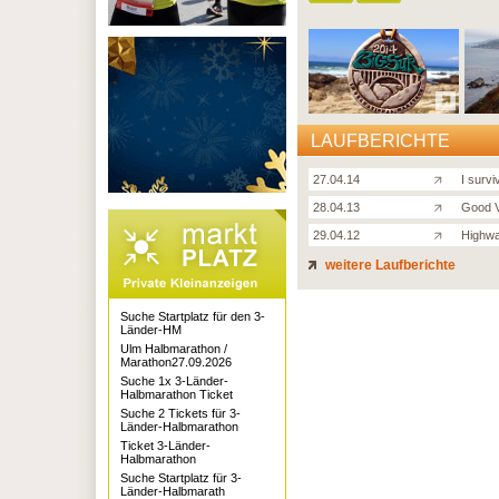
LAUFBERICHTE
27.04.14
I surv
28.04.13
Good V
29.04.12
Highwa
weitere Laufberichte
Suche Startplatz für den 3-
Länder-HM
Ulm Halbmarathon /
Marathon27.09.2026
Suche 1x 3-Länder-
Halbmarathon Ticket
Suche 2 Tickets für 3-
Länder-Halbmarathon
Ticket 3-Länder-
Halbmarathon
Suche Startplatz für 3-
Länder-Halbmarath