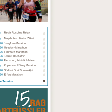
Resia Rosolina Relay
26
Mayrhofen Ultraks Zillert...
26
.26
Jungfrau-Marathon
.26
Usedom-Marathon
.26
Fehmarn-Marathon
.26
Torlauf Dachstein
.26
Flensburg liebt dich Mara...
Kopie von P-Weg Marathon
26
.26
Südtirol Drei Zinnen Alpi...
.26
Erfurt Marathon
re Termine