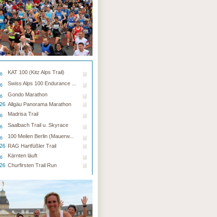
KAT 100 (Kitz Alps Trail)
26
Swiss Alps 100 Endurance ...
26
Gondo Marathon
26
.26
Allgäu Panorama Marathon
Madrisa Trail
26
Saalbach Trail u. Skyrace
26
100 Meilen Berlin (Mauerw...
26
.26
RAG Hartfüßler Trail
Kärnten läuft
26
.26
Churfirsten Trail Run