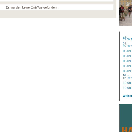
Es wurden keine Eintr?ge gefunden.
04. -
05.09.
04. -
05.09.
05.09
05.09
05.09
05.09
06.09
10. -
12.09.
12.09
12.09
weite