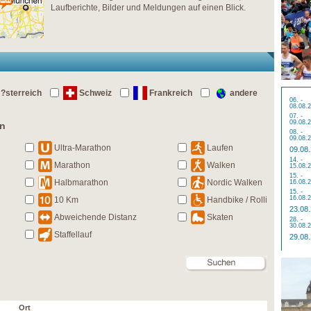
Laufberichte, Bilder und Meldungen auf einen Blick.
?sterreich
Schweiz
Frankreich
andere
06. -
08.08.
07. -
09.08.
en
08. -
09.08.
Ultra-Marathon
Laufen
09.08
14. -
Marathon
Walken
15.08.
15. -
Halbmarathon
Nordic Walken
16.08.
15. -
16.08.
10 Km
Handbike / Rolli
23.08
Abweichende Distanz
Skaten
28. -
30.08.
Staffellauf
29.08
Ort