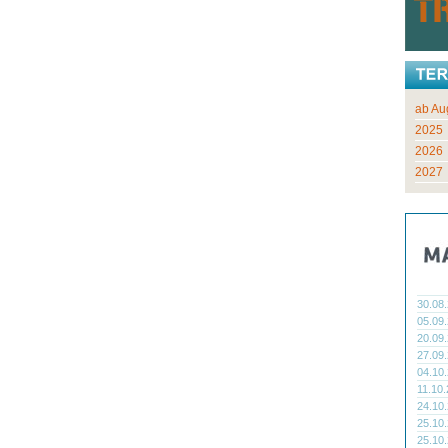
ab Au
2025
2026
2027
30.08
05.09
20.09
27.09
04.10
11.10
24.10
25.10
25.10