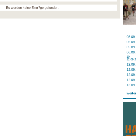
Es wurden keine Eintr?ge gefunden.
05.09
05.09
05.09
06.09
10. -
12.09.
12.09
12.09
12.09
12.09
13.09
weite