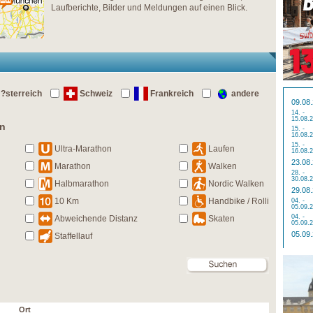
Laufberichte, Bilder und Meldungen auf einen Blick.
?sterreich
Schweiz
Frankreich
andere
09.08
14. -
15.08.
en
15. -
16.08.
15. -
Ultra-Marathon
Laufen
16.08.
23.08
Marathon
Walken
28. -
30.08.
Halbmarathon
Nordic Walken
29.08
10 Km
Handbike / Rolli
04. -
05.09.
04. -
Abweichende Distanz
Skaten
05.09.
05.09
Staffellauf
Ort