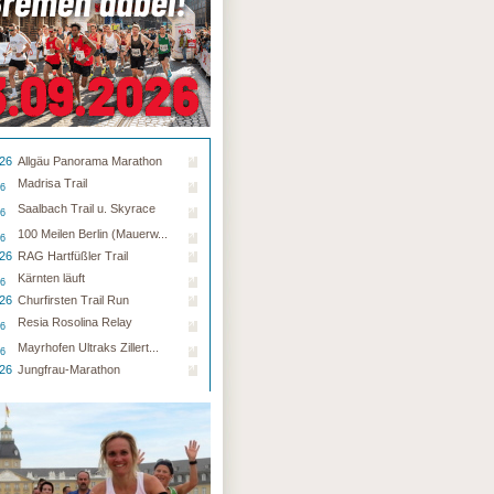
.26
Allgäu Panorama Marathon
Madrisa Trail
26
Saalbach Trail u. Skyrace
26
100 Meilen Berlin (Mauerw...
26
.26
RAG Hartfüßler Trail
Kärnten läuft
26
.26
Churfirsten Trail Run
Resia Rosolina Relay
26
Mayrhofen Ultraks Zillert...
26
.26
Jungfrau-Marathon