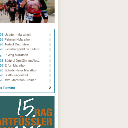
.26
Usedom-Marathon
.26
Fehmarn-Marathon
.26
Torlauf Dachstein
.26
Flensburg liebt dich Mara...
P-Weg Marathon
26
.26
Südtirol Drei Zinnen Alpi...
.26
Erfurt Marathon
.26
Scholle Natur Marathon
.26
Südthüringentrail
.26
swb-Marathon Bremen
re Termine