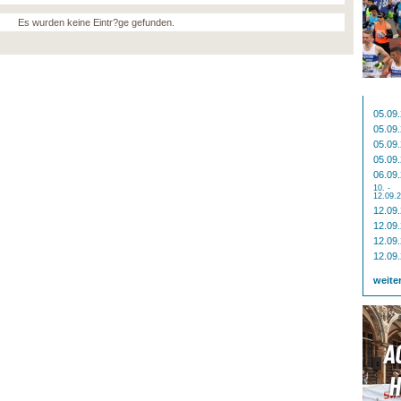
Es wurden keine Eintr?ge gefunden.
05.09
05.09
05.09
05.09
06.09
10. -
12.09.
12.09
12.09
12.09
12.09
weite