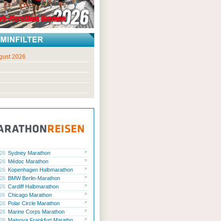
gust 2026
.26
Sydney Marathon
.26
Médoc Marathon
.26
Kopenhagen Halbmarathon
.26
BMW Berlin-Marathon
.26
Cardiff Halbmarathon
.26
Chicago Marathon
.26
Polar Circle Marathon
.26
Marine Corps Marathon
.26
Mainova Frankfurt Maratho...