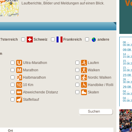
Laufberichte, Bilder und Meldungen auf einen Blick.
?sterreich
Schweiz
Frankreich
andere
08. -
09.08.
09.08
en
14. -
15.08.
15. -
Ultra-Marathon
Laufen
16.08.
15. -
Marathon
Walken
16.08.
23.08
Halbmarathon
Nordic Walken
28. -
30.08.
10 Km
Handbike / Rolli
29.08
04. -
Abweichende Distanz
Skaten
05.09.
04. -
Staffellauf
05.09.
Ort