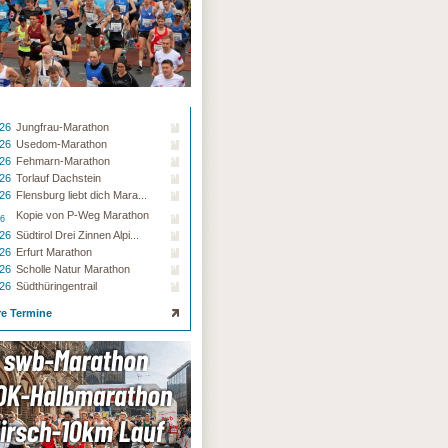
.26
Jungfrau-Marathon
.26
Usedom-Marathon
.26
Fehmarn-Marathon
.26
Torlauf Dachstein
.26
Flensburg liebt dich Mara...
Kopie von P-Weg Marathon
26
.26
Südtirol Drei Zinnen Alpi...
.26
Erfurt Marathon
.26
Scholle Natur Marathon
.26
Südthüringentrail
re Termine