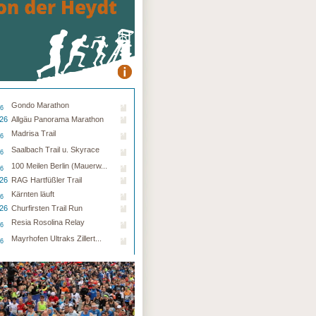
Gondo Marathon
26
.26
Allgäu Panorama Marathon
Madrisa Trail
26
Saalbach Trail u. Skyrace
26
100 Meilen Berlin (Mauerw...
26
.26
RAG Hartfüßler Trail
Kärnten läuft
26
.26
Churfirsten Trail Run
Resia Rosolina Relay
26
Mayrhofen Ultraks Zillert...
26