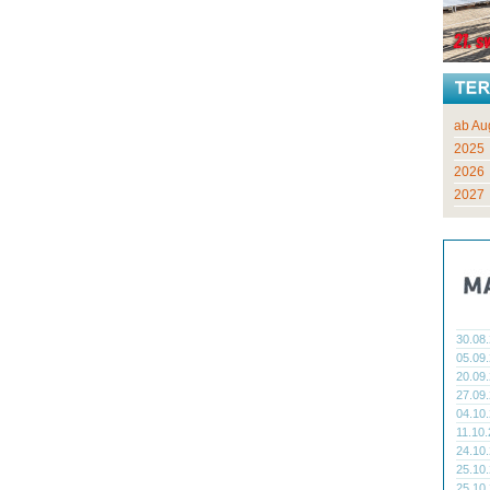
ab Au
2025
2026
2027
30.08
05.09
20.09
27.09
04.10
11.10
24.10
25.10
25.10