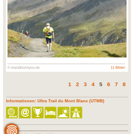
© marathon4you.de
11 Bilder
1
2
3
4
5
6
7
8
Informationen: Ultra Trail du Mont Blanc (UTMB)