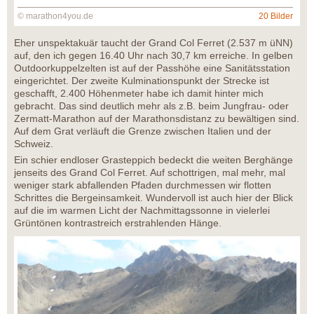
© marathon4you.de
20 Bilder
Eher unspektakuär taucht der Grand Col Ferret (2.537 m üNN)
auf, den ich gegen 16.40 Uhr nach 30,7 km erreiche. In gelben
Outdoorkuppelzelten ist auf der Passhöhe eine Sanitätsstation
eingerichtet. Der zweite Kulminationspunkt der Strecke ist
geschafft, 2.400 Höhenmeter habe ich damit hinter mich
gebracht. Das sind deutlich mehr als z.B. beim Jungfrau- oder
Zermatt-Marathon auf der Marathonsdistanz zu bewältigen sind.
Auf dem Grat verläuft die Grenze zwischen Italien und der
Schweiz.
Ein schier endloser Grasteppich bedeckt die weiten Berghänge
jenseits des Grand Col Ferret. Auf schottrigen, mal mehr, mal
weniger stark abfallenden Pfaden durchmessen wir flotten
Schrittes die Bergeinsamkeit. Wundervoll ist auch hier der Blick
auf die im warmen Licht der Nachmittagssonne in vielerlei
Grüntönen kontrastreich erstrahlenden Hänge.