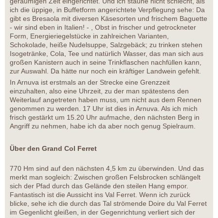
geräumigen Zelt eingerichtet. Und ich staune nicht schlecht, als
ich die üppige, in Buffetform angerichtete Verpflegung sehe: Da
gibt es Bresaola mit diversen Käsesorten und frischem Baguette
- wir sind eben in Italien! - , Obst in frischer und getrockneter
Form, Energieriegelstücke in zahlreichen Varianten,
Schokolade, heiße Nudelsuppe, Salzgebäck; zu trinken stehen
Isogetränke, Cola, Tee und natürlich Wasser, das man sich aus
großen Kanistern auch in seine Trinkflaschen nachfüllen kann,
zur Auswahl. Da hätte nur noch ein kräftiger Landwein gefehlt.
In Arnuva ist erstmals an der Strecke eine Grenzzeit
einzuhalten, also eine Uhrzeit, zu der man spätestens den
Weiterlauf angetreten haben muss, um nicht aus dem Rennen
genommen zu werden. 17 Uhr ist dies in Arnuva. Als ich mich
frisch gestärkt um 15.20 Uhr aufmache, den nächsten Berg in
Angriff zu nehmen, habe ich da aber noch genug Spielraum.
Über den Grand Col Ferret
770 Hm sind auf den nächsten 4,5 km zu überwinden. Und das
merkt man sogleich: Zwischen großen Felsbrocken schlängelt
sich der Pfad durch das Gelände den steilen Hang empor.
Fantastisch ist die Aussicht ins Val Ferret. Wenn ich zurück
blicke, sehe ich die durch das Tal strömende Doire du Val Ferret
im Gegenlicht gleißen, in der Gegenrichtung verliert sich der