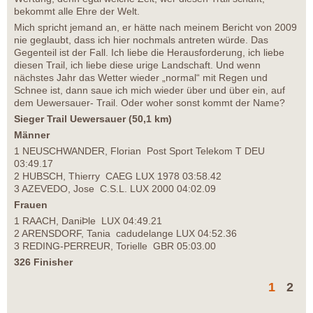
bekommt alle Ehre der Welt.
Mich spricht jemand an, er hätte nach meinem Bericht von 2009
nie geglaubt, dass ich hier nochmals antreten würde. Das
Gegenteil ist der Fall. Ich liebe die Herausforderung, ich liebe
diesen Trail, ich liebe diese urige Landschaft. Und wenn
nächstes Jahr das Wetter wieder „normal“ mit Regen und
Schnee ist, dann saue ich mich wieder über und über ein, auf
dem Uewersauer- Trail. Oder woher sonst kommt der Name?
Sieger Trail Uewersauer (50,1 km)
Männer
1 NEUSCHWANDER, Florian Post Sport Telekom T DEU
03:49.17
2 HUBSCH, Thierry CAEG LUX 1978 03:58.42
3 AZEVEDO, Jose C.S.L. LUX 2000 04:02.09
Frauen
1 RAACH, DaniÞle LUX 04:49.21
2 ARENSDORF, Tania cadudelange LUX 04:52.36
3 REDING-PERREUR, Torielle GBR 05:03.00
326 Finisher
1
2