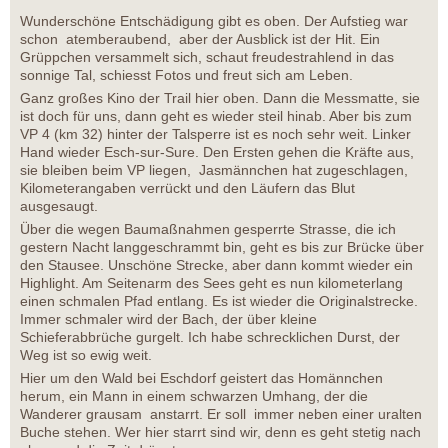
Wunderschöne Entschädigung gibt es oben. Der Aufstieg war
schon atemberaubend, aber der Ausblick ist der Hit. Ein
Grüppchen versammelt sich, schaut freudestrahlend in das
sonnige Tal, schiesst Fotos und freut sich am Leben.
Ganz großes Kino der Trail hier oben. Dann die Messmatte, sie
ist doch für uns, dann geht es wieder steil hinab. Aber bis zum
VP 4 (km 32) hinter der Talsperre ist es noch sehr weit. Linker
Hand wieder Esch-sur-Sure. Den Ersten gehen die Kräfte aus,
sie bleiben beim VP liegen, Jasmännchen hat zugeschlagen,
Kilometerangaben verrückt und den Läufern das Blut
ausgesaugt.
Über die wegen Baumaßnahmen gesperrte Strasse, die ich
gestern Nacht langgeschrammt bin, geht es bis zur Brücke über
den Stausee. Unschöne Strecke, aber dann kommt wieder ein
Highlight. Am Seitenarm des Sees geht es nun kilometerlang
einen schmalen Pfad entlang. Es ist wieder die Originalstrecke.
Immer schmaler wird der Bach, der über kleine
Schieferabbrüche gurgelt. Ich habe schrecklichen Durst, der
Weg ist so ewig weit.
Hier um den Wald bei Eschdorf geistert das Homännchen
herum, ein Mann in einem schwarzen Umhang, der die
Wanderer grausam anstarrt. Er soll immer neben einer uralten
Buche stehen. Wer hier starrt sind wir, denn es geht stetig nach