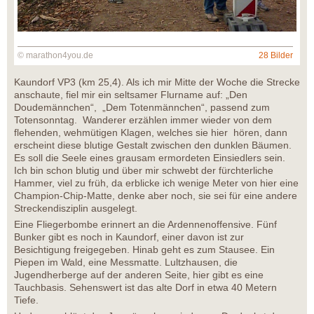
© marathon4you.de
28 Bilder
Kaundorf VP3 (km 25,4). Als ich mir Mitte der Woche die Strecke
anschaute, fiel mir ein seltsamer Flurname auf: „Den
Doudemännchen“, „Dem Totenmännchen“, passend zum
Totensonntag. Wanderer erzählen immer wieder von dem
flehenden, wehmütigen Klagen, welches sie hier hören, dann
erscheint diese blutige Gestalt zwischen den dunklen Bäumen.
Es soll die Seele eines grausam ermordeten Einsiedlers sein.
Ich bin schon blutig und über mir schwebt der fürchterliche
Hammer, viel zu früh, da erblicke ich wenige Meter von hier eine
Champion-Chip-Matte, denke aber noch, sie sei für eine andere
Streckendisziplin ausgelegt.
Eine Fliegerbombe erinnert an die Ardennenoffensive. Fünf
Bunker gibt es noch in Kaundorf, einer davon ist zur
Besichtigung freigegeben. Hinab geht es zum Stausee. Ein
Piepen im Wald, eine Messmatte. Lultzhausen, die
Jugendherberge auf der anderen Seite, hier gibt es eine
Tauchbasis. Sehenswert ist das alte Dorf in etwa 40 Metern
Tiefe.