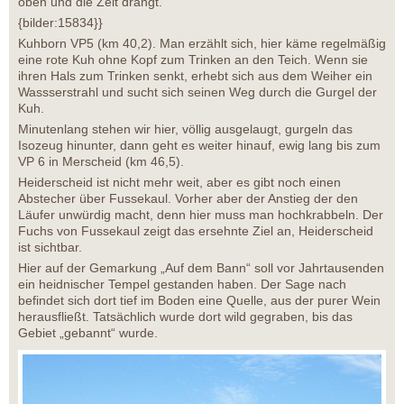
oben und die Zeit drängt.
{bilder:15834}}
Kuhborn VP5 (km 40,2). Man erzählt sich, hier käme regelmäßig
eine rote Kuh ohne Kopf zum Trinken an den Teich. Wenn sie
ihren Hals zum Trinken senkt, erhebt sich aus dem Weiher ein
Wassserstrahl und sucht sich seinen Weg durch die Gurgel der
Kuh.
Minutenlang stehen wir hier, völlig ausgelaugt, gurgeln das
Isozeug hinunter, dann geht es weiter hinauf, ewig lang bis zum
VP 6 in Merscheid (km 46,5).
Heiderscheid ist nicht mehr weit, aber es gibt noch einen
Abstecher über Fussekaul. Vorher aber der Anstieg der den
Läufer unwürdig macht, denn hier muss man hochkrabbeln. Der
Fuchs von Fussekaul zeigt das ersehnte Ziel an, Heiderscheid
ist sichtbar.
Hier auf der Gemarkung „Auf dem Bann“ soll vor Jahrtausenden
ein heidnischer Tempel gestanden haben. Der Sage nach
befindet sich dort tief im Boden eine Quelle, aus der purer Wein
herausfließt. Tatsächlich wurde dort wild gegraben, bis das
Gebiet „gebannt“ wurde.