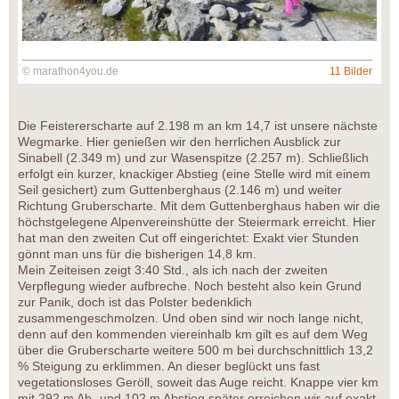
© marathon4you.de
11 Bilder
Die Feistererscharte auf 2.198 m an km 14,7 ist unsere nächste
Wegmarke. Hier genießen wir den herrlichen Ausblick zur
Sinabell (2.349 m) und zur Wasenspitze (2.257 m). Schließlich
erfolgt ein kurzer, knackiger Abstieg (eine Stelle wird mit einem
Seil gesichert) zum Guttenberghaus (2.146 m) und weiter
Richtung Gruberscharte. Mit dem Guttenberghaus haben wir die
höchstgelegene Alpenvereinshütte der Steiermark erreicht. Hier
hat man den zweiten Cut off eingerichtet: Exakt vier Stunden
gönnt man uns für die bisherigen 14,8 km.
Mein Zeiteisen zeigt 3:40 Std., als ich nach der zweiten
Verpflegung wieder aufbreche. Noch besteht also kein Grund
zur Panik, doch ist das Polster bedenklich
zusammengeschmolzen. Und oben sind wir noch lange nicht,
denn auf den kommenden viereinhalb km gilt es auf dem Weg
über die Gruberscharte weitere 500 m bei durchschnittlich 13,2
% Steigung zu erklimmen. An dieser beglückt uns fast
vegetationsloses Geröll, soweit das Auge reicht. Knappe vier km
mit 292 m Ab- und 102 m Abstieg später erreichen wir auf exakt