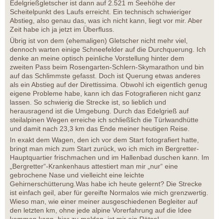
Edelgrießgletscher ist dann auf 2.521 m Seehöhe der
Scheitelpunkt des Laufs erreicht. Ein technisch schwieriger
Abstieg, also genau das, was ich nicht kann, liegt vor mir. Aber
Zeit habe ich ja jetzt im Überfluss.
Übrig ist von dem (ehemaligen) Gletscher nicht mehr viel,
dennoch warten einige Schneefelder auf die Durchquerung. Ich
denke an meine optisch peinliche Vorstellung hinter dem
zweiten Pass beim Rosengarten-Schlern-Skymarathon und bin
auf das Schlimmste gefasst. Doch ist Querung etwas anderes
als ein Abstieg auf der Direttissima. Obwohl ich eigentlich genug
eigene Probleme habe, kann ich das Fotografieren nicht ganz
lassen. So schwierig die Strecke ist, so lieblich und
herausragend ist die Umgebung. Durch das Edelgrieß auf
steilalpinen Wegen erreiche ich schließlich die Türlwandhütte
und damit nach 23,3 km das Ende meiner heutigen Reise.
In exakt dem Wagen, den ich vor dem Start fotografiert hatte,
bringt man mich zum Start zurück, wo ich mich im Bergretter-
Hauptquartier frischmachen und im Hallenbad duschen kann. Im
„Bergretter“-Krankenhaus attestiert man mir „nur“ eine
gebrochene Nase und vielleicht eine leichte
Gehirnerschütterung.Was habe ich heute gelernt? Die Strecke
ist einfach geil, aber für gereifte Normalos wie mich grenzwertig.
Wieso man, wie einer meiner ausgeschiedenen Begleiter auf
den letzten km, ohne jede alpine Vorerfahrung auf die Idee