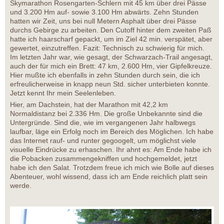
Skymarathon Rosengarten-Schlern mit 45 km über drei Pässe
und 3.200 Hm auf- sowie 3.100 Hm abwärts. Zehn Stunden
hatten wir Zeit, uns bei null Metern Asphalt über drei Pässe
durchs Gebirge zu arbeiten. Den Cutoff hinter dem zweiten Paß
hatte ich haarscharf gepackt, um im Ziel 42 min. verspätet, aber
gewertet, einzutreffen. Fazit: Technisch zu schwierig für mich.
Im letzten Jahr war, wie gesagt, der Schwarzach-Trail angesagt,
auch der für mich ein Brett: 47 km, 2.600 Hm, vier Gipfelkreuze.
Hier mußte ich ebenfalls in zehn Stunden durch sein, die ich
erfreulicherweise in knapp neun Std. sicher unterbieten konnte.
Jetzt kennt Ihr mein Seelenleben.
Hier, am Dachstein, hat der Marathon mit 42,2 km
Normaldistanz bei 2.336 Hm. Die große Unbekannte sind die
Untergründe. Sind die, wie im vergangenen Jahr halbwegs
laufbar, läge ein Erfolg noch im Bereich des Möglichen. Ich habe
das Internet rauf- und runter gegoogelt, um möglichst viele
visuelle Eindrücke zu erhaschen. Ihr ahnt es: Am Ende habe ich
die Pobacken zusammengekniffen und hochgemeldet, jetzt
habe ich den Salat. Trotzdem freue ich mich wie Bolle auf dieses
Abenteuer, wohl wissend, dass ich am Ende reichlich platt sein
werde.