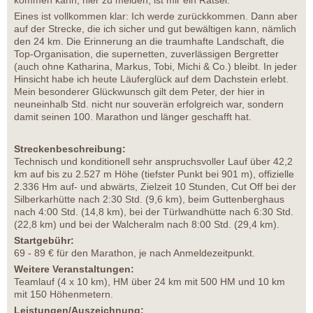
kommen kann, hier zu melden, ist mir ein Rätsel.
Eines ist vollkommen klar: Ich werde zurückkommen. Dann aber
auf der Strecke, die ich sicher und gut bewältigen kann, nämlich
den 24 km. Die Erinnerung an die traumhafte Landschaft, die
Top-Organisation, die supernetten, zuverlässigen Bergretter
(auch ohne Katharina, Markus, Tobi, Michi & Co.) bleibt. In jeder
Hinsicht habe ich heute Läuferglück auf dem Dachstein erlebt.
Mein besonderer Glückwunsch gilt dem Peter, der hier in
neuneinhalb Std. nicht nur souverän erfolgreich war, sondern
damit seinen 100. Marathon und länger geschafft hat.
Streckenbeschreibung:
Technisch und konditionell sehr anspruchsvoller Lauf über 42,2
km auf bis zu 2.527 m Höhe (tiefster Punkt bei 901 m), offizielle
2.336 Hm auf- und abwärts, Zielzeit 10 Stunden, Cut Off bei der
Silberkarhütte nach 2:30 Std. (9,6 km), beim Guttenberghaus
nach 4:00 Std. (14,8 km), bei der Türlwandhütte nach 6:30 Std.
(22,8 km) und bei der Walcheralm nach 8:00 Std. (29,4 km).
Startgebühr:
69 - 89 € für den Marathon, je nach Anmeldezeitpunkt.
Weitere Veranstaltungen:
Teamlauf (4 x 10 km), HM über 24 km mit 500 HM und 10 km
mit 150 Höhenmetern.
Leistungen/Auszeichnung: