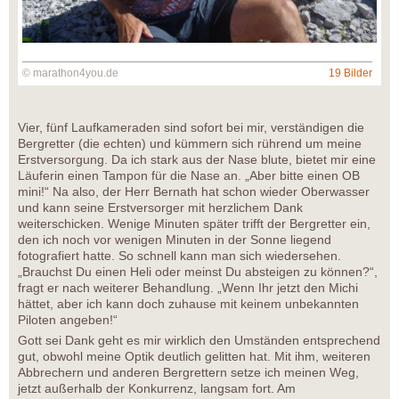
© marathon4you.de
19 Bilder
Vier, fünf Laufkameraden sind sofort bei mir, verständigen die
Bergretter (die echten) und kümmern sich rührend um meine
Erstversorgung. Da ich stark aus der Nase blute, bietet mir eine
Läuferin einen Tampon für die Nase an. „Aber bitte einen OB
mini!“ Na also, der Herr Bernath hat schon wieder Oberwasser
und kann seine Erstversorger mit herzlichem Dank
weiterschicken. Wenige Minuten später trifft der Bergretter ein,
den ich noch vor wenigen Minuten in der Sonne liegend
fotografiert hatte. So schnell kann man sich wiedersehen.
„Brauchst Du einen Heli oder meinst Du absteigen zu können?“,
fragt er nach weiterer Behandlung. „Wenn Ihr jetzt den Michi
hättet, aber ich kann doch zuhause mit keinem unbekannten
Piloten angeben!“
Gott sei Dank geht es mir wirklich den Umständen entsprechend
gut, obwohl meine Optik deutlich gelitten hat. Mit ihm, weiteren
Abbrechern und anderen Bergrettern setze ich meinen Weg,
jetzt außerhalb der Konkurrenz, langsam fort. Am