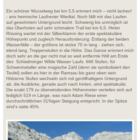
Ein schöner Wurzelweg bei km 5,5 erinnert mich – nicht lachen!
- ans heimische Laufrevier Wiedtal. Noch fällt mir das Laufen
auf gewohntem Untergrund leicht. Schwierig bis unmöglich ist
das Überholen auf sehr schmalem Trail bei km 6,5. Hinter
Rössing wartet mit der Silberklamm der erste spektakuläre
Höhepunkt und zugleich Herausforderung: Entlang der beiden
Wasserfälle – der größere ist stolze 70 m lang - ziehen sich,
elend lang, Treppenstufen in die Höhe. Das Ganze erinnert mich
doch sehr an die gar nicht mal so weit entfernte Höll am Ende
des Schladminger Wilde Wasser Laufs. 666 Stufen, für
Schwermetaller eine magische Zahl (denn sie symbolisiert den
Teufel) sollen es hier in der Ramsau bis ganz oben sein.
Hölzerne Stufen wechseln sich mit geröllhaltigem Untergrund
ab, die Ausblicke, gerade auch nach hinten, sind spektakulär.
Die exakt 179 zu überwindenden Höhenmeter verteilen sich auf
lediglich 519 m Länge, was nach Adam Riese einer
durchschnittlichen 31%igen Steigung entspricht. In der Spitze
sind's satte 45%.