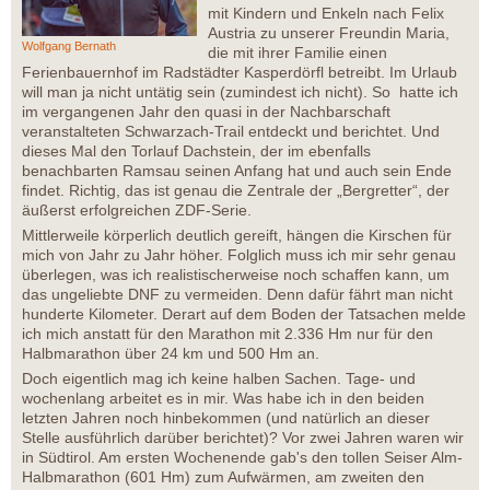
mit Kindern und Enkeln nach Felix
Austria zu unserer Freundin Maria,
Wolfgang Bernath
die mit ihrer Familie einen
Ferienbauernhof im Radstädter Kasperdörfl betreibt. Im Urlaub
will man ja nicht untätig sein (zumindest ich nicht). So hatte ich
im vergangenen Jahr den quasi in der Nachbarschaft
veranstalteten Schwarzach-Trail entdeckt und berichtet. Und
dieses Mal den Torlauf Dachstein, der im ebenfalls
benachbarten Ramsau seinen Anfang hat und auch sein Ende
findet. Richtig, das ist genau die Zentrale der „Bergretter“, der
äußerst erfolgreichen ZDF-Serie.
Mittlerweile körperlich deutlich gereift, hängen die Kirschen für
mich von Jahr zu Jahr höher. Folglich muss ich mir sehr genau
überlegen, was ich realistischerweise noch schaffen kann, um
das ungeliebte DNF zu vermeiden. Denn dafür fährt man nicht
hunderte Kilometer. Derart auf dem Boden der Tatsachen melde
ich mich anstatt für den Marathon mit 2.336 Hm nur für den
Halbmarathon über 24 km und 500 Hm an.
Doch eigentlich mag ich keine halben Sachen. Tage- und
wochenlang arbeitet es in mir. Was habe ich in den beiden
letzten Jahren noch hinbekommen (und natürlich an dieser
Stelle ausführlich darüber berichtet)? Vor zwei Jahren waren wir
in Südtirol. Am ersten Wochenende gab's den tollen Seiser Alm-
Halbmarathon (601 Hm) zum Aufwärmen, am zweiten den