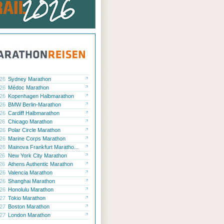
.26
Sydney Marathon
.26
Médoc Marathon
.26
Kopenhagen Halbmarathon
.26
BMW Berlin-Marathon
.26
Cardiff Halbmarathon
.26
Chicago Marathon
.26
Polar Circle Marathon
.26
Marine Corps Marathon
.26
Mainova Frankfurt Maratho...
.26
New York City Marathon
.26
Athens Authentic Marathon
.26
Valencia Marathon
.26
Shanghai Marathon
.26
Honolulu Marathon
.27
Tokio Marathon
.27
Boston Marathon
.27
London Marathon