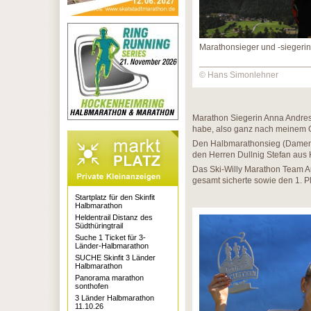
Marathonsieger und -siegerin
© Hans Simonlehner
Marathon Siegerin Anna Andres 
habe, also ganz nach meinem 
Den Halbmarathonsieg (Damen) 
den Herren Dullnig Stefan aus
Das Ski-Willy Marathon Team Au
gesamt sicherte sowie den 1. Pla
Startplatz für den Skinfit
Halbmarathon
Heldentrail Distanz des
Südthüringtrail
Suche 1 Ticket für 3-
Länder-Halbmarathon
SUCHE Skinfit 3 Länder
Halbmarathon
Panorama marathon
sonthofen
3 Länder Halbmarathon
11.10.26