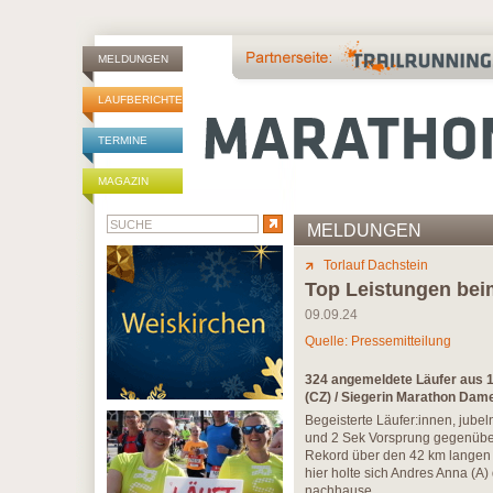
MELDUNGEN
LAUFBERICHTE
TERMINE
MAGAZIN
MELDUNGEN
Torlauf Dachstein
Top Leistungen bei
09.09.24
Quelle: Pressemitteilung
324 angemeldete Läufer aus 
(CZ) / Siegerin Marathon Dam
Begeisterte Läufer:innen, jub
und 2 Sek Vorsprung gegenüber
Rekord über den 42 km langen 
hier holte sich Andres Anna (A)
nachhause.