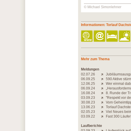
© Michael Simonlehner
Informationen: Torlauf Dachst
Mehr zum Thema
Meldungen
02.07.26
Jubiläumsausga
06.09.25
590 Aktive stür
12.06.25
Wer einmal dab
06.09.24
„Herausfordern
16.08.24
8. Runde der Tr
03.09.23
''Respekt vor de
30.08.23
Vom Geheimtipp
13.06.23
Torlauf Dachste
02.05.23
Viel Neues bei
03.09.22
Fast 300 Läufe
Laufberichte
02.09.23
Läuferglück au