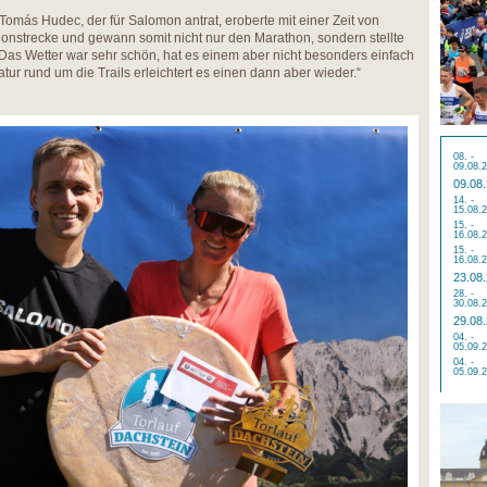
Tomás Hudec, der für Salomon antrat, eroberte mit einer Zeit von
onstrecke und gewann somit nicht nur den Marathon, sondern stellte
as Wetter war sehr schön, hat es einem aber nicht besonders einfach
ur rund um die Trails erleichtert es einen dann aber wieder.“
08. -
09.08.
09.08
14. -
15.08.
15. -
16.08.
15. -
16.08.
23.08
28. -
30.08.
29.08
04. -
05.09.
04. -
05.09.