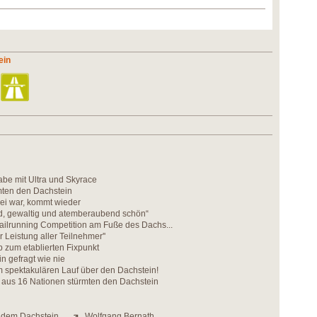
ein
be mit Ultra und Skyrace
mten den Dachstein
ei war, kommt wieder
d, gewaltig und atemberaubend schön“
ailrunning Competition am Fuße des Dachs...
r Leistung aller Teilnehmer''
 zum etablierten Fixpunkt
in gefragt wie nie
m spektakulären Lauf über den Dachstein!
r aus 16 Nationen stürmten den Dachstein
f dem Dachstein
Wolfgang Bernath