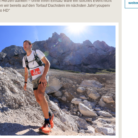
on Herzen danken – ohne ihren Einsatz wäre ein solches Event nicht
weite
ken wir bereits auf den Torlauf Dachstein im nächsten Jahr! youperv
o HD“