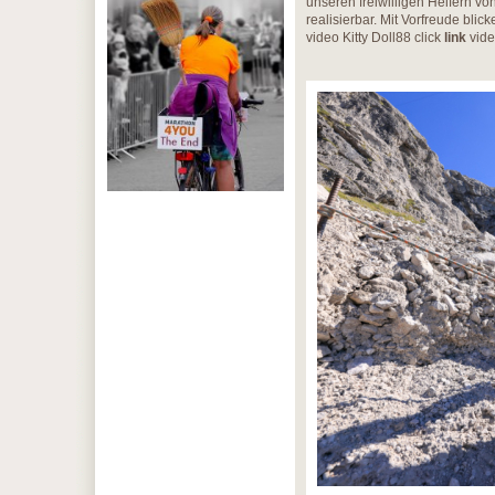
unseren freiwilligen Helfern v
realisierbar. Mit Vorfreude blic
video Kitty Doll88 click
link
vide