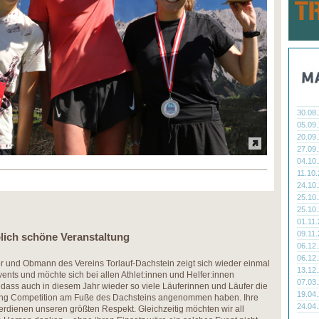
30.08
05.09
20.09
27.09
04.10
11.10
24.10
25.10
25.10
01.11
09.11
lich schöne Veranstaltung
06.12
06.12
r und Obmann des Vereins Torlauf-Dachstein zeigt sich wieder einmal
13.12
ents und möchte sich bei allen Athlet:innen und Helfer:innen
07.03
, dass auch in diesem Jahr wieder so viele Läuferinnen und Läufer die
19.04
ning Competition am Fuße des Dachsteins angenommen haben. Ihre
24.04
rdienen unseren größten Respekt. Gleichzeitig möchten wir all