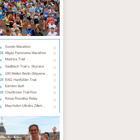
Gondo Marathon
26
.26
Allgäu Panorama Marathon
Madrisa Trail
26
Saalbach Trail u. Skyrace
26
100 Meilen Berlin (Mauerw...
26
.26
RAG Hartfüßler Trail
Kärnten läuft
26
.26
Churfirsten Trail Run
Resia Rosolina Relay
26
Mayrhofen Ultraks Zillert...
26