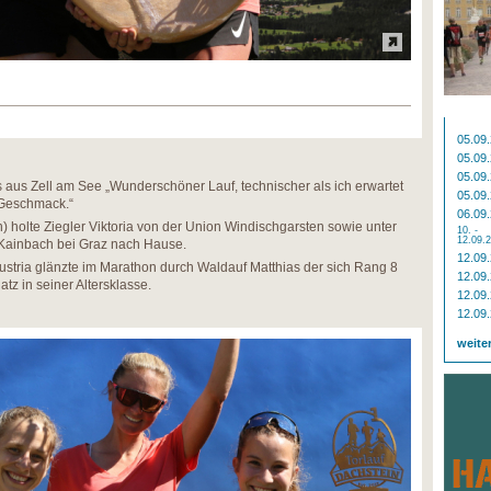
05.09
05.09
05.09
aus Zell am See „Wunderschöner Lauf, technischer als ich erwartet
05.09
Geschmack.“
06.09
holte Ziegler Viktoria von der Union Windischgarsten sowie unter
10. -
12.09.
 Kainbach bei Graz nach Hause.
12.09
stria glänzte im Marathon durch Waldauf Matthias der sich Rang 8
12.09
tz in seiner Altersklasse.
12.09
12.09
weite