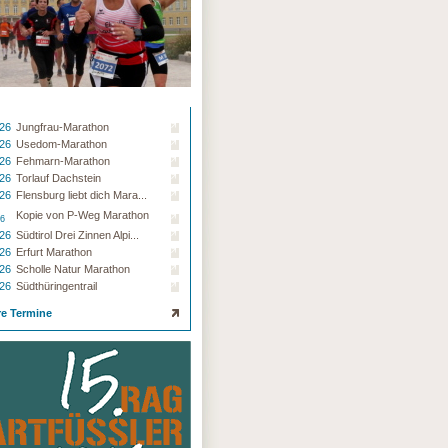
.26
Jungfrau-Marathon
.26
Usedom-Marathon
.26
Fehmarn-Marathon
.26
Torlauf Dachstein
.26
Flensburg liebt dich Mara...
Kopie von P-Weg Marathon
26
.26
Südtirol Drei Zinnen Alpi...
.26
Erfurt Marathon
.26
Scholle Natur Marathon
.26
Südthüringentrail
re Termine