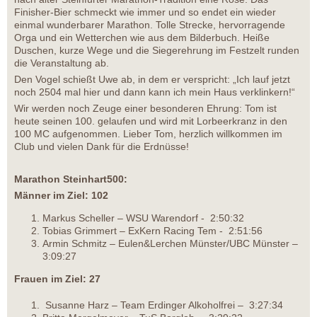
Finisher-Bier schmeckt wie immer und so endet ein wieder
einmal wunderbarer Marathon. Tolle Strecke, hervorragende
Orga und ein Wetterchen wie aus dem Bilderbuch. Heiße
Duschen, kurze Wege und die Siegerehrung im Festzelt runden
die Veranstaltung ab.
Den Vogel schießt Uwe ab, in dem er verspricht: „Ich lauf jetzt
noch 2504 mal hier und dann kann ich mein Haus verklinkern!“
Wir werden noch Zeuge einer besonderen Ehrung: Tom ist
heute seinen 100. gelaufen und wird mit Lorbeerkranz in den
100 MC aufgenommen. Lieber Tom, herzlich willkommen im
Club und vielen Dank für die Erdnüsse!
Marathon Steinhart500:
Männer im Ziel: 102
Markus Scheller – WSU Warendorf - 2:50:32
Tobias Grimmert – ExKern Racing Tem - 2:51:56
Armin Schmitz – Eulen&Lerchen Münster/UBC Münster –
3:09:27
Frauen im Ziel: 27
Susanne Harz – Team Erdinger Alkoholfrei – 3:27:34