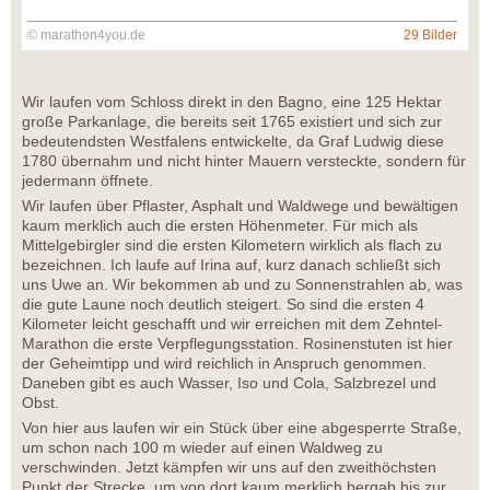
© marathon4you.de
29 Bilder
Wir laufen vom Schloss direkt in den Bagno, eine 125 Hektar
große Parkanlage, die bereits seit 1765 existiert und sich zur
bedeutendsten Westfalens entwickelte, da Graf Ludwig diese
1780 übernahm und nicht hinter Mauern versteckte, sondern für
jedermann öffnete.
Wir laufen über Pflaster, Asphalt und Waldwege und bewältigen
kaum merklich auch die ersten Höhenmeter. Für mich als
Mittelgebirgler sind die ersten Kilometern wirklich als flach zu
bezeichnen. Ich laufe auf Irina auf, kurz danach schließt sich
uns Uwe an. Wir bekommen ab und zu Sonnenstrahlen ab, was
die gute Laune noch deutlich steigert. So sind die ersten 4
Kilometer leicht geschafft und wir erreichen mit dem Zehntel-
Marathon die erste Verpflegungsstation. Rosinenstuten ist hier
der Geheimtipp und wird reichlich in Anspruch genommen.
Daneben gibt es auch Wasser, Iso und Cola, Salzbrezel und
Obst.
Von hier aus laufen wir ein Stück über eine abgesperrte Straße,
um schon nach 100 m wieder auf einen Waldweg zu
verschwinden. Jetzt kämpfen wir uns auf den zweithöchsten
Punkt der Strecke, um von dort kaum merklich bergab bis zur