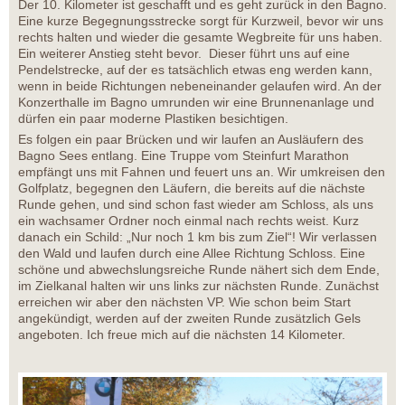
Der 10. Kilometer ist geschafft und es geht zurück in den Bagno.
Eine kurze Begegnungsstrecke sorgt für Kurzweil, bevor wir uns
rechts halten und wieder die gesamte Wegbreite für uns haben.
Ein weiterer Anstieg steht bevor. Dieser führt uns auf eine
Pendelstrecke, auf der es tatsächlich etwas eng werden kann,
wenn in beide Richtungen nebeneinander gelaufen wird. An der
Konzerthalle im Bagno umrunden wir eine Brunnenanlage und
dürfen ein paar moderne Plastiken besichtigen.
Es folgen ein paar Brücken und wir laufen an Ausläufern des
Bagno Sees entlang. Eine Truppe vom Steinfurt Marathon
empfängt uns mit Fahnen und feuert uns an. Wir umkreisen den
Golfplatz, begegnen den Läufern, die bereits auf die nächste
Runde gehen, und sind schon fast wieder am Schloss, als uns
ein wachsamer Ordner noch einmal nach rechts weist. Kurz
danach ein Schild: „Nur noch 1 km bis zum Ziel“! Wir verlassen
den Wald und laufen durch eine Allee Richtung Schloss. Eine
schöne und abwechslungsreiche Runde nähert sich dem Ende,
im Zielkanal halten wir uns links zur nächsten Runde. Zunächst
erreichen wir aber den nächsten VP. Wie schon beim Start
angekündigt, werden auf der zweiten Runde zusätzlich Gels
angeboten. Ich freue mich auf die nächsten 14 Kilometer.