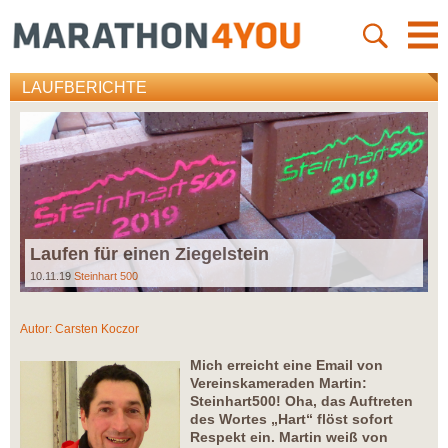
LAUFBERICHTE
Laufen für einen Ziegelstein
10.11.19
Steinhart 500
Autor:
Carsten Koczor
Mich erreicht eine Email von
Vereinskameraden Martin:
Steinhart500! Oha, das Auftreten
des Wortes „Hart“ flöst sofort
Respekt ein. Martin weiß von