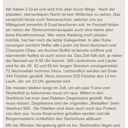
Wir haben 2 Grad und sind froh über kurze Wege. Nach der
eiskalten, sternenklaren Nacht ist kein Wölkchen zu sehen. Das
verspricht heute noch Sonnenschein, welcher uns zur
Mittagszeit immerhin 8 Grad bescheren soll. Im Festzelt finden
wir neben der Startnummernausgabe auch eine kleine aber
feine Marathonmesse. Wer seine Kleidung noch pimpen
möchte, hat hier noch die letzte Gelegenheit. In aller Ruhe
versorgen reichlich Helfer alle Läufer mit ihren Nummern und
Champion Chips, ein Kuchen-Buffet ist bereits eröffnet und
wärmender Kaffee ist auch schon da. Das Zelt füllt sich, je näher
die Startzeit um 9:30 Uhr kommt. 346 Läuferinnen und Läufer
sind für die 28, 42 und 56 km langen Strecken vorangemeldet,
72 Nachmelder kommen hinzu. Letztendlich werden am Ende
344 Finisher gezählt. Hinzu kommen 520 Finisher des 14 km-
Laufs, der um 10 Uhr gestartet wird.
Die meisten bleiben lange im Zelt, um ein paar Fotos vom
Starterfeld zu bekommen muss ich raus. Mitten in den
Startblock hat man zwei Paletten Ziegelsteine gestellt. Man
muss wissen: Ziegelsteine sind die originellen „Medaillen“ beim
Steinhart 500. Die Paletten sind dann auch noch das Podest,
von dem aus kurze Ansprachen gehalten werden und die
Bürgermeisterin schließlich den Startschuss abfeuert.
Mit vier Minuten Verspätung geht es los, Startmatten liegen aus