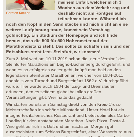
meinem Unfall, welcher mich 3
Wochen aus dem Verkehr zog und
deshalb nicht am Röntgenlauf
Carsten Koczor
teilnehmen konnte. Während ich
noch den Kopf in den Sand stecke und mich nicht an eine
weitere Laufplanung traue, kommt sein Vorschlag
goldrichtig. Ein Studium der Homepage und ich finde
heraus, dass die 500 für 500 Höhenmeter auf der
Marathondistanz steht. Das sollte zu schaffen sein und der
Entschluss steht fest: Steinfurt, wir kommen!
Zum 8. Mal wird am 10.11.2019 schon die „neue Version“ des
Steinfurter Marathons am Bagno-Buchenberg durchgeführt, und
wenn es so erfolgreich weiter geht, knüpft man bald an den
legendären Steinfurter Marathon an, welcher von 1984-2011
ebenfalls vom Turnerbund Burgsteinfurt 1862 e.V. durchgeführt
wurde. Hier wurde auch 1984 der Zug- und Bremsläufer
erfunden, den es seitdem global bei allen großen
Veranstaltungen gibt. Wer hätte das gedacht!
Wir starten bereits am Samstag direkt von den Kreis-Cross-
Meisterschaften ins schöne Münsterland. Unser Hotel hat ein
integriertes italienisches Restaurant und bietet optimales Carbo-
Loading für den anstehenden Marathon. Nach Pizza, Pasta &
Vino geht es früh ins Bett und am nächsten Morgen gut
ausgeschlafen zum Schloss Burgsteinfurt, einer Wasserburg aus