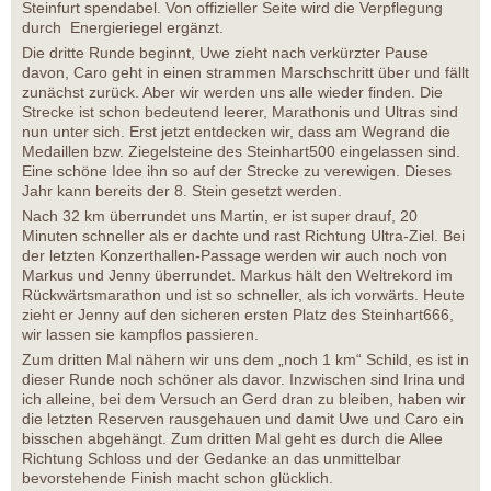
Steinfurt spendabel. Von offizieller Seite wird die Verpflegung
durch Energieriegel ergänzt.
Die dritte Runde beginnt, Uwe zieht nach verkürzter Pause
davon, Caro geht in einen strammen Marschschritt über und fällt
zunächst zurück. Aber wir werden uns alle wieder finden. Die
Strecke ist schon bedeutend leerer, Marathonis und Ultras sind
nun unter sich. Erst jetzt entdecken wir, dass am Wegrand die
Medaillen bzw. Ziegelsteine des Steinhart500 eingelassen sind.
Eine schöne Idee ihn so auf der Strecke zu verewigen. Dieses
Jahr kann bereits der 8. Stein gesetzt werden.
Nach 32 km überrundet uns Martin, er ist super drauf, 20
Minuten schneller als er dachte und rast Richtung Ultra-Ziel. Bei
der letzten Konzerthallen-Passage werden wir auch noch von
Markus und Jenny überrundet. Markus hält den Weltrekord im
Rückwärtsmarathon und ist so schneller, als ich vorwärts. Heute
zieht er Jenny auf den sicheren ersten Platz des Steinhart666,
wir lassen sie kampflos passieren.
Zum dritten Mal nähern wir uns dem „noch 1 km“ Schild, es ist in
dieser Runde noch schöner als davor. Inzwischen sind Irina und
ich alleine, bei dem Versuch an Gerd dran zu bleiben, haben wir
die letzten Reserven rausgehauen und damit Uwe und Caro ein
bisschen abgehängt. Zum dritten Mal geht es durch die Allee
Richtung Schloss und der Gedanke an das unmittelbar
bevorstehende Finish macht schon glücklich.