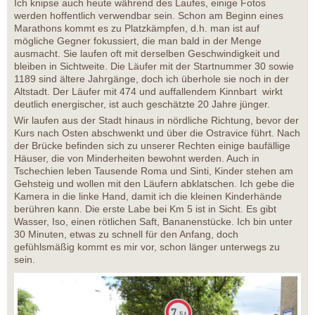
Ich knipse auch heute während des Laufes, einige Fotos
werden hoffentlich verwendbar sein. Schon am Beginn eines
Marathons kommt es zu Platzkämpfen, d.h. man ist auf
mögliche Gegner fokussiert, die man bald in der Menge
ausmacht. Sie laufen oft mit derselben Geschwindigkeit und
bleiben in Sichtweite. Die Läufer mit der Startnummer 30 sowie
1189 sind ältere Jahrgänge, doch ich überhole sie noch in der
Altstadt. Der Läufer mit 474 und auffallendem Kinnbart wirkt
deutlich energischer, ist auch geschätzte 20 Jahre jünger.
Wir laufen aus der Stadt hinaus in nördliche Richtung, bevor der
Kurs nach Osten abschwenkt und über die Ostravice führt. Nach
der Brücke befinden sich zu unserer Rechten einige baufällige
Häuser, die von Minderheiten bewohnt werden. Auch in
Tschechien leben Tausende Roma und Sinti, Kinder stehen am
Gehsteig und wollen mit den Läufern abklatschen. Ich gebe die
Kamera in die linke Hand, damit ich die kleinen Kinderhände
berühren kann. Die erste Labe bei Km 5 ist in Sicht. Es gibt
Wasser, Iso, einen rötlichen Saft, Bananenstücke. Ich bin unter
30 Minuten, etwas zu schnell für den Anfang, doch
gefühlsmäßig kommt es mir vor, schon länger unterwegs zu
sein.