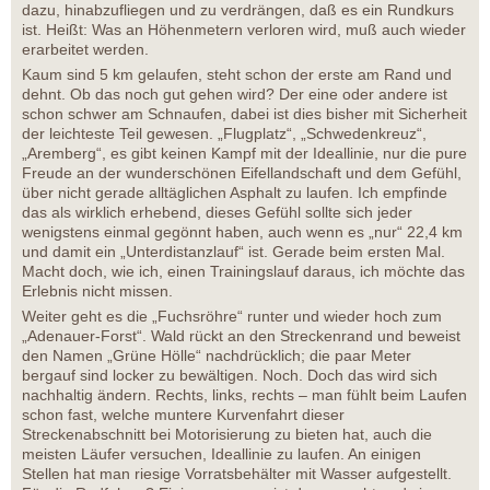
dazu, hinabzufliegen und zu verdrängen, daß es ein Rundkurs
ist. Heißt: Was an Höhenmetern verloren wird, muß auch wieder
erarbeitet werden.
Kaum sind 5 km gelaufen, steht schon der erste am Rand und
dehnt. Ob das noch gut gehen wird? Der eine oder andere ist
schon schwer am Schnaufen, dabei ist dies bisher mit Sicherheit
der leichteste Teil gewesen. „Flugplatz“, „Schwedenkreuz“,
„Aremberg“, es gibt keinen Kampf mit der Ideallinie, nur die pure
Freude an der wunderschönen Eifellandschaft und dem Gefühl,
über nicht gerade alltäglichen Asphalt zu laufen. Ich empfinde
das als wirklich erhebend, dieses Gefühl sollte sich jeder
wenigstens einmal gegönnt haben, auch wenn es „nur“ 22,4 km
und damit ein „Unterdistanzlauf“ ist. Gerade beim ersten Mal.
Macht doch, wie ich, einen Trainingslauf daraus, ich möchte das
Erlebnis nicht missen.
Weiter geht es die „Fuchsröhre“ runter und wieder hoch zum
„Adenauer-Forst“. Wald rückt an den Streckenrand und beweist
den Namen „Grüne Hölle“ nachdrücklich; die paar Meter
bergauf sind locker zu bewältigen. Noch. Doch das wird sich
nachhaltig ändern. Rechts, links, rechts – man fühlt beim Laufen
schon fast, welche muntere Kurvenfahrt dieser
Streckenabschnitt bei Motorisierung zu bieten hat, auch die
meisten Läufer versuchen, Ideallinie zu laufen. An einigen
Stellen hat man riesige Vorratsbehälter mit Wasser aufgestellt.