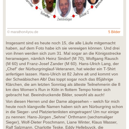
© marathon4you.de
5 Bilder
Insgesamt sind es heute noch 15, die alle Läufe mitgemacht
haben, auf dem Foto habe ich sie verewigen können. Und drei
von ihnen werden sich zum 31. Mal sogar an die Königsstrecke
heranwagen, nämlich Heinz Sindorf (M 70), Wolfgang Rausch
(M 60) und Franz-Josef Zander (M 60). Hans-Ulrich Lang, der
„Chef“ der Nürburgringlauf-Veteranen, hat wieder ein T-Shirt
anfertigen lassen. Hans-Ulrich ist 82 Jahre alt und kommt von
der Schwäbischen Alb! Das toppt sogar noch das 85jährige
Klärchen, die am letzten Sonntag als älteste Teilnehmerin die 8
km des Women’s Run in Köln in flottem Tempo hinter sich
gebracht hat. Beeindruckende Bilder, sowohl als auch!
Von diesen Herren und der Dame abgesehen – welch für mich
heute noch klangvolle Namen haben sich am Nürburgring schon
in die Sieger- und Platziertenlisten eingetragen! Um nur einige
zu nennen: Hans-Jürgen „Sehne“ Orthmann (sechsmaliger
Sieger), Wolf-Dieter Poschmann, Liane Winter, Klaus Wasser,
Ralf Salzmann, Charlotte Teske, Eddy Hellebuyck, die