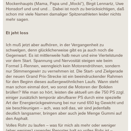
Mockenhaupts (Mama, Papa und „Mocki“), Birgit Lennartz, Uwe
Honsdorf und und und… Dabei ist noch zu berücksichtigen, daß
schon mir viele Namen damaliger Spitzenathleten leider nichts
mehr sagen.
Et jeht loss
Ich muß jetzt aber aufhören, in der Vergangenheit zu
schwelgen, denn glücklicherweise gibt es ja auch noch die
Gegenwart. Es ist mittlerweile halb neun und eine Viertelstunde
vor dem Start. Spannung und Nervosität steigen wie beim
Formel 1-Rennen, wenngleich kein Motorendröhnen, sondern
nur Stimmengewirr zu vernehmen ist. Die Start- und Zielgerade
der neuen Grand Prix-Strecke ist ein beeindruckender Rahmen
für den Beginn dieses außergewöhnlichen Laufs. Wann steht
man schon einmal dort, wo sonst die Motoren der Boliden
brüllen? Wie man so hört, leisten die aktuell um die 750 PS zzgl.
einiger zusätzlich temporär abrufbarer PS durch eine spezielle
Art der Energierückgewinnung bei nur rund 650 kg Gewicht und
sie beschleunigen – ach, was soll das, wir sind jedenfalls
deutlich langsamer, bringen aber auch jede Menge Gummi auf
den Asphalt.
Volles Rohr zu laufen – was für mich als mehr oder weniger
(eher weniger) rasender Reporter halt so volles Rohr ist –