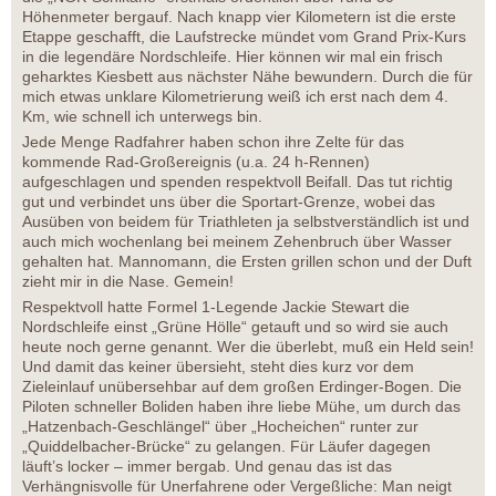
Höhenmeter bergauf. Nach knapp vier Kilometern ist die erste
Etappe geschafft, die Laufstrecke mündet vom Grand Prix-Kurs
in die legendäre Nordschleife. Hier können wir mal ein frisch
geharktes Kiesbett aus nächster Nähe bewundern. Durch die für
mich etwas unklare Kilometrierung weiß ich erst nach dem 4.
Km, wie schnell ich unterwegs bin.
Jede Menge Radfahrer haben schon ihre Zelte für das
kommende Rad-Großereignis (u.a. 24 h-Rennen)
aufgeschlagen und spenden respektvoll Beifall. Das tut richtig
gut und verbindet uns über die Sportart-Grenze, wobei das
Ausüben von beidem für Triathleten ja selbstverständlich ist und
auch mich wochenlang bei meinem Zehenbruch über Wasser
gehalten hat. Mannomann, die Ersten grillen schon und der Duft
zieht mir in die Nase. Gemein!
Respektvoll hatte Formel 1-Legende Jackie Stewart die
Nordschleife einst „Grüne Hölle“ getauft und so wird sie auch
heute noch gerne genannt. Wer die überlebt, muß ein Held sein!
Und damit das keiner übersieht, steht dies kurz vor dem
Zieleinlauf unübersehbar auf dem großen Erdinger-Bogen. Die
Piloten schneller Boliden haben ihre liebe Mühe, um durch das
„Hatzenbach-Geschlängel“ über „Hocheichen“ runter zur
„Quiddelbacher-Brücke“ zu gelangen. Für Läufer dagegen
läuft’s locker – immer bergab. Und genau das ist das
Verhängnisvolle für Unerfahrene oder Vergeßliche: Man neigt