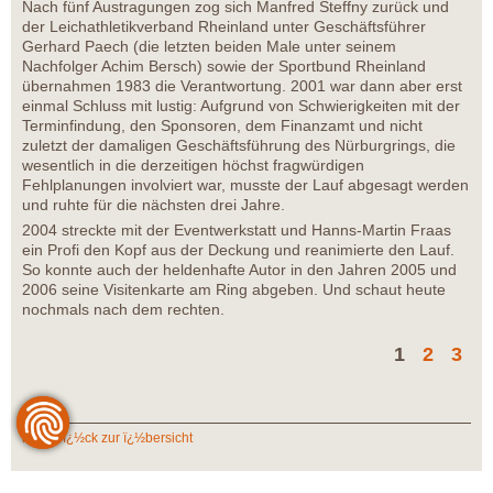
Nach fünf Austragungen zog sich Manfred Steffny zurück und
der Leichathletikverband Rheinland unter Geschäftsführer
Gerhard Paech (die letzten beiden Male unter seinem
Nachfolger Achim Bersch) sowie der Sportbund Rheinland
übernahmen 1983 die Verantwortung. 2001 war dann aber erst
einmal Schluss mit lustig: Aufgrund von Schwierigkeiten mit der
Terminfindung, den Sponsoren, dem Finanzamt und nicht
zuletzt der damaligen Geschäftsführung des Nürburgrings, die
wesentlich in die derzeitigen höchst fragwürdigen
Fehlplanungen involviert war, musste der Lauf abgesagt werden
und ruhte für die nächsten drei Jahre.
2004 streckte mit der Eventwerkstatt und Hanns-Martin Fraas
ein Profi den Kopf aus der Deckung und reanimierte den Lauf.
So konnte auch der heldenhafte Autor in den Jahren 2005 und
2006 seine Visitenkarte am Ring abgeben. Und schaut heute
nochmals nach dem rechten.
1
2
3
zurï¿½ck zur ï¿½bersicht