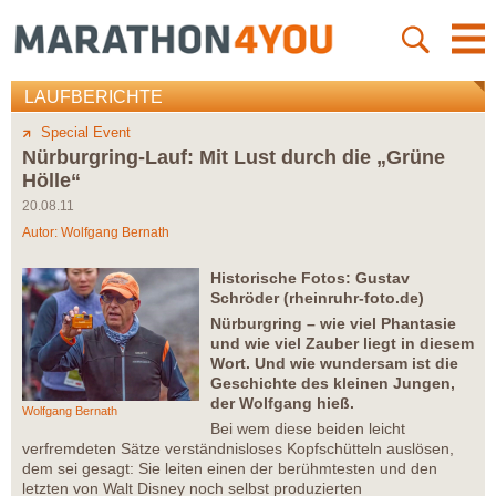
LAUFBERICHTE
Special Event
Nürburgring-Lauf: Mit Lust durch die „Grüne
Hölle“
20.08.11
Autor:
Wolfgang Bernath
Historische Fotos: Gustav
Schröder (rheinruhr-foto.de)
Nürburgring – wie viel Phantasie
und wie viel Zauber liegt in diesem
Wort. Und wie wundersam ist die
Geschichte des kleinen Jungen,
der Wolfgang hieß.
Wolfgang Bernath
Bei wem diese beiden leicht
verfremdeten Sätze verständnisloses Kopfschütteln auslösen,
dem sei gesagt: Sie leiten einen der berühmtesten und den
letzten von Walt Disney noch selbst produzierten