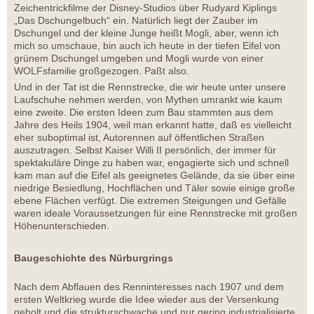
Zeichentrickfilme der Disney-Studios über Rudyard Kiplings
„Das Dschungelbuch“ ein. Natürlich liegt der Zauber im
Dschungel und der kleine Junge heißt Mogli, aber, wenn ich
mich so umschaue, bin auch ich heute in der tiefen Eifel von
grünem Dschungel umgeben und Mogli wurde von einer
WOLFsfamilie großgezogen. Paßt also.
Und in der Tat ist die Rennstrecke, die wir heute unter unsere
Laufschuhe nehmen werden, von Mythen umrankt wie kaum
eine zweite. Die ersten Ideen zum Bau stammten aus dem
Jahre des Heils 1904, weil man erkannt hatte, daß es vielleicht
eher suboptimal ist, Autorennen auf öffentlichen Straßen
auszutragen. Selbst Kaiser Willi II persönlich, der immer für
spektakuläre Dinge zu haben war, engagierte sich und schnell
kam man auf die Eifel als geeignetes Gelände, da sie über eine
niedrige Besiedlung, Hochflächen und Täler sowie einige große
ebene Flächen verfügt. Die extremen Steigungen und Gefälle
waren ideale Voraussetzungen für eine Rennstrecke mit großen
Höhenunterschieden.
Baugeschichte des Nürburgrings
Nach dem Abflauen des Renninteresses nach 1907 und dem
ersten Weltkrieg wurde die Idee wieder aus der Versenkung
geholt und die strukturschwache und nur gering industrialisierte