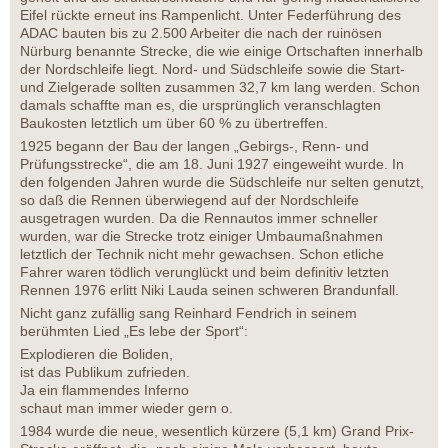
Eifel rückte erneut ins Rampenlicht. Unter Federführung des
ADAC bauten bis zu 2.500 Arbeiter die nach der ruinösen
Nürburg benannte Strecke, die wie einige Ortschaften innerhalb
der Nordschleife liegt. Nord- und Südschleife sowie die Start-
und Zielgerade sollten zusammen 32,7 km lang werden. Schon
damals schaffte man es, die ursprünglich veranschlagten
Baukosten letztlich um über 60 % zu übertreffen.
1925 begann der Bau der langen „Gebirgs-, Renn- und
Prüfungsstrecke“, die am 18. Juni 1927 eingeweiht wurde. In
den folgenden Jahren wurde die Südschleife nur selten genutzt,
so daß die Rennen überwiegend auf der Nordschleife
ausgetragen wurden. Da die Rennautos immer schneller
wurden, war die Strecke trotz einiger Umbaumaßnahmen
letztlich der Technik nicht mehr gewachsen. Schon etliche
Fahrer waren tödlich verunglückt und beim definitiv letzten
Rennen 1976 erlitt Niki Lauda seinen schweren Brandunfall.
Nicht ganz zufällig sang Reinhard Fendrich in seinem
berühmten Lied „Es lebe der Sport“:
Explodieren die Boliden,
ist das Publikum zufrieden.
Ja ein flammendes Inferno
schaut man immer wieder gern o.
1984 wurde die neue, wesentlich kürzere (5,1 km) Grand Prix-