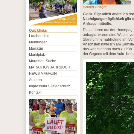
Herbert Orlinger
Glanz. Eigentlich wollte ich d
Nächtigungsmöglichkeit gibt es
Anfrage mitteilte.
Die anderen auf der Homepage 
Quicklinks
anfragte, waren eine Woche vor
Laufberichte
Startnummernabholung am Vorab
Meldungen
Ansonsten hätte ich am Samsta
Magazin
das war mir dann doch zu früh.
der Gegend mit dem Auto. Ich b
Marktplatz
Marathon-Suche
MARATHON JAHRBUCH
NEWS MAGAZIN
Autoren
Impressum / Datenschutz
Kontakt