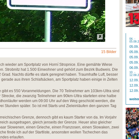
04. -
05.09.
05.09
15 Bilder
05.09
05.09
05.09
ch wieder am Sportplatz von Horní Stropnice. Eine gemähte Wiese
06.09
den. Strobnitz hat 1.500 Einwohner und gehört zum Bezirk Budweis. Die
10. -
2 Grad. Nachts dürfte es stark geregnet haben. Traumhafte Luft, besser
12.09.
h gerade aus ihren Schlafsäcken, am Sportplatz haben einige in Zelten
12.09
12.09
 gibt es 550 Voranmeldungen. Die 70 Teilnehmer am 103km-Ultra sind
12.09
er Strecke, die zwanzig Teilnehmer am 90km-Ultra starteten eine halbe
weite
rathonläufer werden um 09:00 Uhr auf den Weg geschickt werden, die
i Stunden später. So ist mit Starts und Zieleinläufen den ganzen Tag
erreichischen Grenze, dennoch gibt es kaum Starter von da. Im Vorjahr
reich ausgetragen, gleich jenseits der Grenze. Heuer also gleicher
paar Slowenen, einen Grieche, einen Franzosen, einen Slowaken, zwei
he finde ich auf der Startliste, ansonsten wollen Tschechen das
ndes erlaufen.