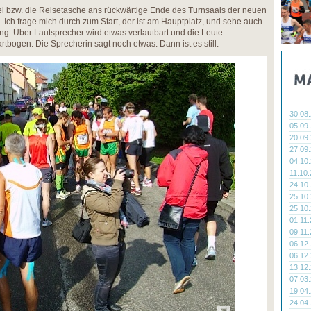
el bzw. die Reisetasche ans rückwärtige Ende des Turnsaals der neuen
s. Ich frage mich durch zum Start, der ist am Hauptplatz, und sehe auch
. Über Lautsprecher wird etwas verlautbart und die Leute
tbogen. Die Sprecherin sagt noch etwas. Dann ist es still.
30.08
05.09
20.09
27.09
04.10
11.10
24.10
25.10
25.10
01.11
09.11
06.12
06.12
13.12
07.03
19.04
24.04