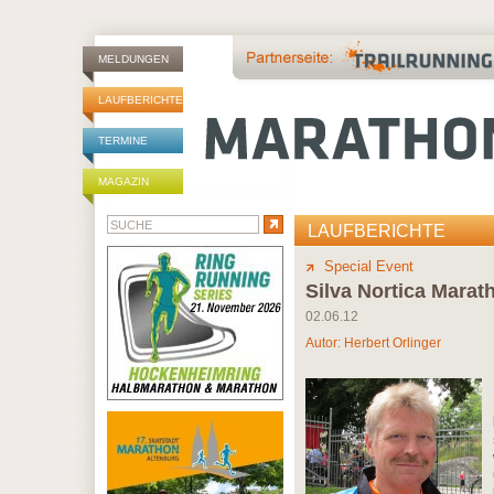
MELDUNGEN
LAUFBERICHTE
TERMINE
MAGAZIN
LAUFBERICHTE
Special Event
Silva Nortica Marat
02.06.12
Autor:
Herbert Orlinger