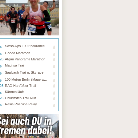
Swiss Alps 100 Endurance ...
26
Gondo Marathon
26
.26
Allgäu Panorama Marathon
Madrisa Trail
26
Saalbach Trail u. Skyrace
26
100 Meilen Berlin (Mauerw...
26
.26
RAG Hartfüßler Trail
Kärnten läuft
26
.26
Churfirsten Trail Run
Resia Rosolina Relay
26