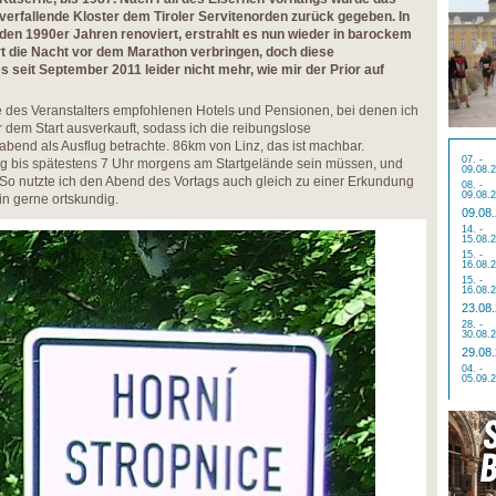
verfallende Kloster dem Tiroler Servitenorden zurück gegeben. In
den 1990er Jahren renoviert, erstrahlt es nun wieder in barockem
ort die Nacht vor dem Marathon verbringen, doch diese
 seit September 2011 leider nicht mehr, wie mir der Prior auf
des Veranstalters empfohlenen Hotels und Pensionen, bei denen ich
 dem Start ausverkauft, sodass ich die reibungslose
end als Ausflug betrachte. 86km von Linz, das ist machbar.
07. -
g bis spätestens 7 Uhr morgens am Startgelände sein müssen, und
09.08.
 So nutzte ich den Abend des Vortags auch gleich zu einer Erkundung
08. -
09.08.
in gerne ortskundig.
09.08
14. -
15.08.
15. -
16.08.
15. -
16.08.
23.08
28. -
30.08.
29.08
04. -
05.09.