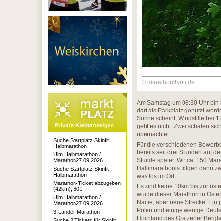
© marathon4you.de
Am Samstag um 08:30 Uhr bin i
darf als Parkplatz genutzt wer
Sonne scheint, Windstille bei 1
geht es nicht. Zwei schälen sic
übernachtet.
Suche Startplatz Skinfit
Für die verschiedenen Bewerbe
Halbmarathon
bereits seit drei Stunden auf d
Ulm Halbmarathon /
Stunde später. Wir ca. 150 Ma
Marathon27.09.2026
Halbmarathonis folgen dann zwe
Suche Startplatz Skinfit
Halbmarathon
was los im Ort.
Marathon-Ticket abzugeben
Es sind keine 10km bis zur öst
(42km), 60€
wurde dieser Marathon in Öster
Ulm Halbmarathon /
Name, aber neue Strecke. Ein 
Marathon27.09.2026
Polen und einige wenige Deutsc
3-Länder-Marathon
Hochland des Gratzener Bergla
Suche 2 Tickets für Skinfit