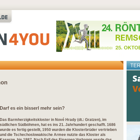
TE
hon
Darf es ein bisserl mehr sein?
Das Barmherzigkeitskloster in Nové Hrady (dt.: Gratzen), im
südlichen Südböhmen, hat es ins 21. Jahrhundert geschafft. 1686
wurde es fertig gestellt, 1950 wurden die Klosterbrüder vertrieben
und die Tschechoslowakische Armee nutzte das Kloster als
Kaserne, bis 1987. Nach Fall des Eisernen Vorhangs wurde das