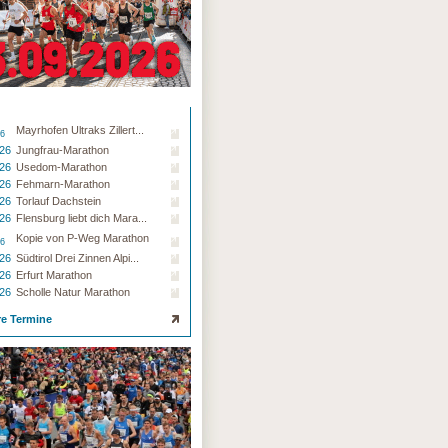
Mayrhofen Ultraks Zillert...
26
.26
Jungfrau-Marathon
.26
Usedom-Marathon
.26
Fehmarn-Marathon
.26
Torlauf Dachstein
.26
Flensburg liebt dich Mara...
Kopie von P-Weg Marathon
26
.26
Südtirol Drei Zinnen Alpi...
.26
Erfurt Marathon
.26
Scholle Natur Marathon
re Termine