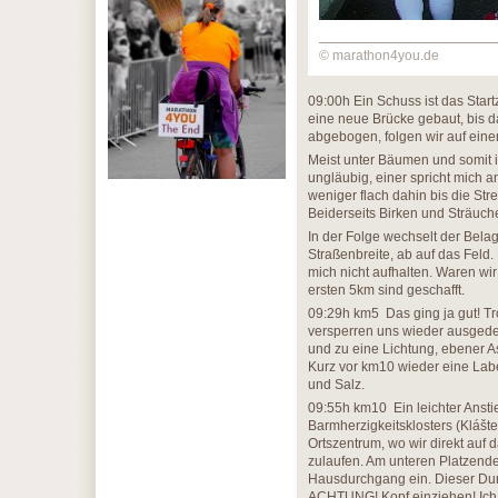
© marathon4you.de
09:00h Ein Schuss ist das Star
eine neue Brücke gebaut, bis d
abgebogen, folgen wir auf ein
Meist unter Bäumen und somit i
ungläubig, einer spricht mich a
weniger flach dahin bis die Str
Beiderseits Birken und Sträuche
In der Folge wechselt der Bel
Straßenbreite, ab auf das Fel
mich nicht aufhalten. Waren wir
ersten 5km sind geschafft.
09:29h km5 Das ging ja gut! Tro
versperren uns wieder ausgedehn
und zu eine Lichtung, ebener A
Kurz vor km10 wieder eine Labe
und Salz.
09:55h km10 Ein leichter Anst
Barmherzigkeitsklosters (Klášte
Ortszentrum, wo wir direkt auf
zulaufen. Am unteren Platzende
Hausdurchgang ein. Dieser Dur
ACHTUNG! Kopf einziehen! Ich m