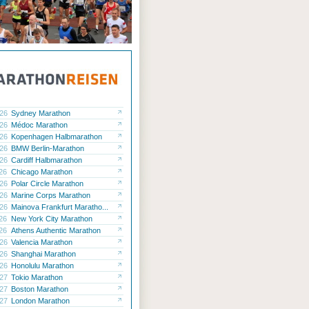
.26
Sydney Marathon
.26
Médoc Marathon
.26
Kopenhagen Halbmarathon
.26
BMW Berlin-Marathon
.26
Cardiff Halbmarathon
.26
Chicago Marathon
.26
Polar Circle Marathon
.26
Marine Corps Marathon
.26
Mainova Frankfurt Maratho...
.26
New York City Marathon
.26
Athens Authentic Marathon
.26
Valencia Marathon
.26
Shanghai Marathon
.26
Honolulu Marathon
.27
Tokio Marathon
.27
Boston Marathon
.27
London Marathon