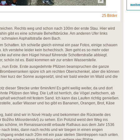
weite
25 Bilder
tzeichen. Rechts weg und schon nach 100m der erste Stau. Hier wird
ahin gibt es eine schmale Behelfsbrücke. Am anderen Ufer links
er schmalen Asphaltstraße dem Bach.
m Schatten. Ich schieße gleich einmal ein paar Fotos, einige schauen
n. Ich verstehe leider kein tschechisch. 3km geht es so mehr oder
ecke auf eine den Hügel hinauf führende Schotterstraße abbiegt.
r, schön ist es. Bald kommen wir zur ersten Wasserstelle.
ag, nun Erde. Erste ausgedehnte Pfützen beanspruchen die ganze
d. Brombeerranken spüre ich am rechten Oberschenkel, aber die können
 hier kurz der Sonne ausgesetzt, sind wir bald wieder im Wald und die
tz dieser Strecke unter 6min/km! Es geht wellig weiter, da und dort
te Pfützen den Weg. Die Luft ist herrlich, die Vögel zwitschern, ab
sphalt wechselt mit festem Sand. Ich kann das Laufen richtig genießen.
stelle, außer Wasser und Iso gibt es Bananen, Orangen, Brot, Käse
ieg, bald sind wir in Nové Hrady und bekommen die Rückseite des
r Božího Milosrdenství) zu sehen. Ein Polizist weist den Weg ins
 das schöne, im Renaissancestil erbaute Rathaus aus dem Jahr 1536
 nach links, dann nach rechts und wir biegen in einen engen
chgang endet nach 20m mit ein paar steilen Steintreppen nach unten.
ache wieder einen Fotostopp und verliere vier Plätze.