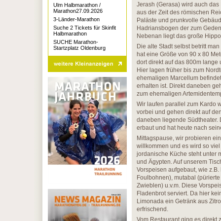
Jerash (Gerasa) wird auch das
Ulm Halbmarathon /
Marathon27.09.2026
aus der Zeit des römischen Rei
3-Länder-Marathon
Paläste und prunkvolle Gebäude
Suche 2 Tickets für Skinfit
Hadriansbogen der zum Gedenk
Halbmarathon
Nebenan liegt das große Hippo
SUCHE Marathon-
Die alte Stadt selbst betritt m
Startzplatz Oldenburg
hat eine Größe von 90 x 80 Me
dort direkt auf das 800m lang
Hier lagen früher bis zum Nord
ehemaligen Marcellum befindet
erhalten ist. Direkt daneben g
zum ehemaligen Artemidentemp
Wir laufen parallel zum Kardo
vorbei und gehen direkt auf de
daneben liegende Südtheater. 
erbaut und hat heute nach sein
Mittagspause, wir probieren ein
willkommen und es wird so viel 
jordanische Küche steht unter 
und Ägypten. Auf unserem Tisc
Vorspeisen aufgebaut, wie z.B.
Foulbohnen), mutabal (pürierte
Zwieblen) u.v.m. Diese Vorspe
Fladenbrot serviert. Da hier k
Limonada ein Getränk aus Zitro
erfrischend.
Vom Restaurant ging es direkt z