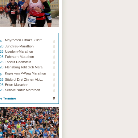
Mayrhofen Ultraks Zillert...
26
.26
Jungfrau-Marathon
.26
Usedom-Marathon
.26
Fehmarn-Marathon
.26
Torlauf Dachstein
.26
Flensburg liebt dich Mara...
Kopie von P-Weg Marathon
26
.26
Südtirol Drei Zinnen Alpi...
.26
Erfurt Marathon
.26
Scholle Natur Marathon
re Termine