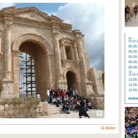
04. -
05.09.
05.09
05.09
05.09
05.09
06.09
10. -
12.09.
12.09
12.09
12.09
weite
34 Bilder