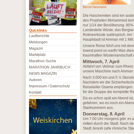
Bernd Neumann
Die Haschemiten sind ein arab
des Propheten Mohammed benan
nur 1/14 der Bevölkerung. 80% 
Landesteile Wüste, das Bergla
Quicklinks
Rotmeerküste subtropisch. Am T
Laufberichte
Hauptstadt ist Amman mit 1 Mill
Meldungen
Unsere Reise führt uns mit dem
Magazin
lowest point on earth! Was die
Marktplatz
traumhaften Wüstenlandschaft er
Marathon-Suche
Mittwoch, 7. April
Abfahrt von Vellmar zum Rhein-
MARATHON JAHRBUCH
unsere Maschine nach Amman J
NEWS MAGAZIN
Nach 3.000 km und 5 ½ Stunde
Autoren
Nachdem wir die Sicherheitsch
Impressum / Datenschutz
Reiseleiter Osama empfangen. I
für die Gruppe die komplette Re
Kontakt
Da es schon spät am Abend ist
gefahren, wo es noch ein Abende
Startnummern aus.
Donnerstag, 8. April
Um 7:00 Uhr morgens gibt es ei
mitten durch die Stadt. Nach d
Stadt Jerash (alte römische Stad