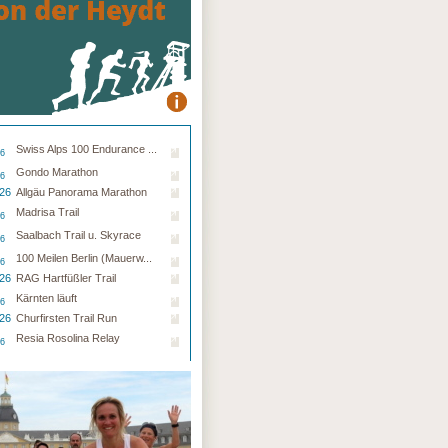
Swiss Alps 100 Endurance ...
26
Gondo Marathon
26
.26
Allgäu Panorama Marathon
Madrisa Trail
26
Saalbach Trail u. Skyrace
26
100 Meilen Berlin (Mauerw...
26
.26
RAG Hartfüßler Trail
Kärnten läuft
26
.26
Churfirsten Trail Run
Resia Rosolina Relay
26