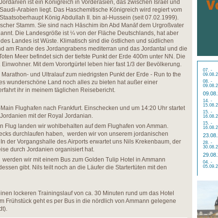
Jordanien ist ein Königreich in Vorderasien, das zwischen Israel und
Saudi-Arabien liegt. Das Haschemitische Königreich wird regiert vom
Staatsoberhaupt König Abdullah II. bin al-Hussein (seit 07.02.1999).
ischer Stamm. Sie sind nach Hāschim ibn Abd Manāf dem Urgroßvater
nt. Die Landesgröße ist ¼ von der Fläche Deutschlands, hat aber
des Landes ist Wüste. Klimatisch sind die östlichen und südlichen
nd am Rande des Jordangrabens mediterran und das Jordantal und die
oten Meer befindet sich der tiefste Punkt der Erde 400m unter NN. Die
. Einwohner. Mit dem Vorortgürtel leben hier fast 1/3 der Bevölkerung.
07. -
 Marathon- und Ultralauf zum niedrigsten Punkt der Erde - Run to the
09.08.
ses wunderschöne Land noch alles zu bieten hat außer einer
08. -
09.08.
fahrt ihr in meinem täglichen Reisebericht.
09.08
14. -
15.08.
Main Flughafen nach Frankfurt. Einschecken und um 14:20 Uhr startet
15. -
ordanien mit der Royal Jordanian.
16.08.
15. -
n Flug landen wir wohlbehalten auf dem Flughafen von Amman.
16.08.
ecks durchlaufen haben, werden wir von unserem jordanischen
23.08
n der Vorgangshalle des Airports erwartet uns Nils Krekenbaum, der
28. -
30.08.
ise durch Jordanien organisiert hat.
29.08
, werden wir mit einem Bus zum Golden Tulip Hotel in Ammann
04. -
ssen gibt. Nils teilt noch an die Läufer die Startertüten mit den
05.09.
nen lockeren Trainingslauf von ca. 30 Minuten rund um das Hotel
em Frühstück geht es per Bus in die nördlich von Ammann gelegene
t).