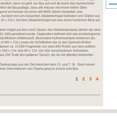
z deutlich, denn es geht per Bus auf und ab durch das harmonische
weite
mlich die Bauauflage, dass alle Häuser mit einem hellen Stein
egend um Amman ist schon seit 9000 Jahren besiedelt, was
 Auf dem von uns besuchten Zitadellenhügel befinden sich Gräber aus
 Jh v. Chr.). Auf dem Zitadellenhügel hat man einen herrlichen Blick auf
hen Hügel auf dem noch Säulen des Herkulestempels stehen der dem
161-180) gewidmet wurde. Gegenüber befindet sich das archäologische
olithikum (Altsteinzeit). Besondere Aufmerksamkeit verdienen die
6.000 v. Chr.) sowie die Schriftrollen die zu den Qumram-Rollen
mfassen ca. 15.000 Fragmente von etwa 850 Rollen aus dem antiken
 250 v. Chr. und 40 n. Chr. Von 500 verschiedenen Schreibern
etwa 200 Texte des späteren Tanach, die als die ältesten bekannten
4 Sarkophage aus der Zeit zwischen dem 13. und 7. Jh.. Nach einem
elen Informationen von Osama ging es zurück zum Bus.
1
2
3
4