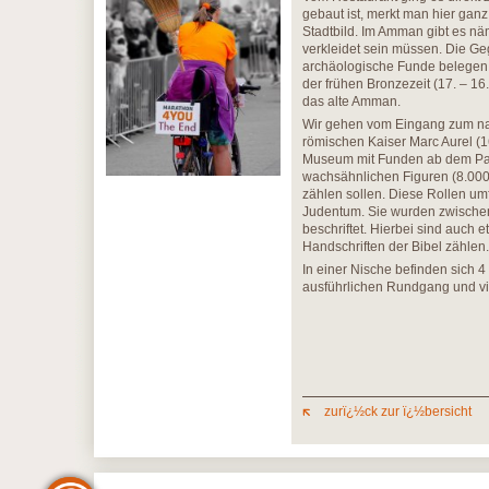
gebaut ist, merkt man hier gan
Stadtbild. Im Amman gibt es nä
verkleidet sein müssen. Die G
archäologische Funde belegen.
der frühen Bronzezeit (17. – 16.
das alte Amman.
Wir gehen vom Eingang zum na
römischen Kaiser Marc Aurel (
Museum mit Funden ab dem Palä
wachsähnlichen Figuren (8.000-
zählen sollen. Diese Rollen u
Judentum. Sie wurden zwischen
beschriftet. Hierbei sind auch 
Handschriften der Bibel zählen.
In einer Nische befinden sich 
ausführlichen Rundgang und vi
zurï¿½ck zur ï¿½bersicht