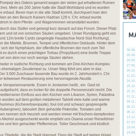
 Pompeji des Ostens genannt wegen der vielen gut erhaltenen Ruinen
ches. Mehr als 200 Jahre hatte die Stadt Wohlstand und es wurden
 erbaut. Bevor man in die alte Stadt kommt, durchquert man den
en an den Besuch Kaisers Hadrian 129 n. Chr. erbaut wurde.
drom in dem Pferde- und Wagenrennen veranstaltet wurden.
an durch das Südtor und gelangt kurz danach auf das Forum. Dieser Platz
tern und ist von ionischen Säulen umgeben. Unser Rundgang geht von
e und 12m breite Cardo (angelegte Hauptachse Nord-Süd Richtung).
tor die Märkte, Brunnen, Tempel und öffentlichen Gebäude. Hinter dem
 sich der Nymphäum, der öffentliche Brunnen der noch zum Teil
30.08
eht es durch einen prächtigen Torbau (Propyläum) eine breite Treppe
05.09
el von dem nur noch wenige Säulen stehen.
20.09
 wieder in südliche Richtung und kommen am Drei-Kirchen-Komplex
27.09
n ehemaligen Zeustempel zu. Unser Weg führt uns aber in das
04.10
Der 3.000 Zuschauer fassende Bau wurde im 2. Jahrhundert n. Chr.
11.10
er teilweisen Restaurierung eine hervorragende Akustik.
24.10
e Vorspeisenvariante. Essen in Jordanien heißt , ein Gast ist
25.10
aufgetischt, dass es locker für die doppelte Personenzahl reicht. Die
25.10
mediterranen Einfluss aus den Küchen vom Libanon, Syrien, Palästina
01.11
h wurden auf dem großen metallenen Tablett viele kalte und warme
09.11
 hummus (Kichererbsenpaste), foul (rot und schwarz gesprengelte
06.12
 Auberginen), tabouleh (fein gehackte Petersilie, Tomaten und
06.12
isen nennen sich mezzeh und werden immer mit frischem dampfenden
13.12
ein Alkohol ausgeschenkt wurde empfahl uns Osama unser Reiseführer
07.03
ne und fein gehackter Pfefferminze. Toller Geschmack und köstlich
19.04
24.04
ur Zitadelle, die die Stadt überragt. Dass die Stadt auf sieben Hügel