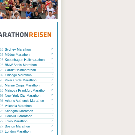
.26
Sydney Marathon
.26
Médoc Marathon
.26
Kopenhagen Halbmarathon
.26
BMW Berlin-Marathon
.26
Cardiff Halbmarathon
.26
Chicago Marathon
.26
Polar Circle Marathon
.26
Marine Corps Marathon
.26
Mainova Frankfurt Maratho...
.26
New York City Marathon
.26
Athens Authentic Marathon
.26
Valencia Marathon
.26
Shanghai Marathon
.26
Honolulu Marathon
.27
Tokio Marathon
.27
Boston Marathon
.27
London Marathon