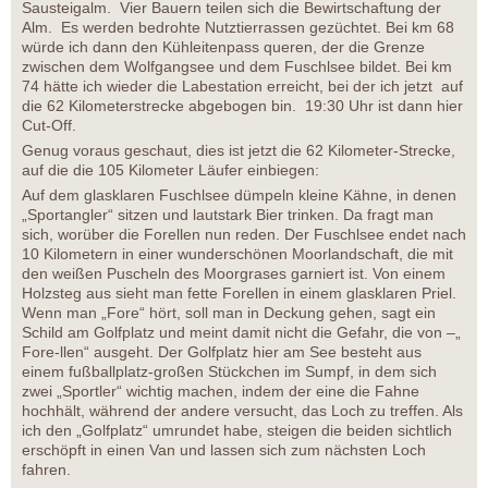
Sausteigalm. Vier Bauern teilen sich die Bewirtschaftung der
Alm. Es werden bedrohte Nutztierrassen gezüchtet. Bei km 68
würde ich dann den Kühleitenpass queren, der die Grenze
zwischen dem Wolfgangsee und dem Fuschlsee bildet. Bei km
74 hätte ich wieder die Labestation erreicht, bei der ich jetzt auf
die 62 Kilometerstrecke abgebogen bin. 19:30 Uhr ist dann hier
Cut-Off.
Genug voraus geschaut, dies ist jetzt die 62 Kilometer-Strecke,
auf die die 105 Kilometer Läufer einbiegen:
Auf dem glasklaren Fuschlsee dümpeln kleine Kähne, in denen
„Sportangler“ sitzen und lautstark Bier trinken. Da fragt man
sich, worüber die Forellen nun reden. Der Fuschlsee endet nach
10 Kilometern in einer wunderschönen Moorlandschaft, die mit
den weißen Puscheln des Moorgrases garniert ist. Von einem
Holzsteg aus sieht man fette Forellen in einem glasklaren Priel.
Wenn man „Fore“ hört, soll man in Deckung gehen, sagt ein
Schild am Golfplatz und meint damit nicht die Gefahr, die von –„
Fore-llen“ ausgeht. Der Golfplatz hier am See besteht aus
einem fußballplatz-großen Stückchen im Sumpf, in dem sich
zwei „Sportler“ wichtig machen, indem der eine die Fahne
hochhält, während der andere versucht, das Loch zu treffen. Als
ich den „Golfplatz“ umrundet habe, steigen die beiden sichtlich
erschöpft in einen Van und lassen sich zum nächsten Loch
fahren.