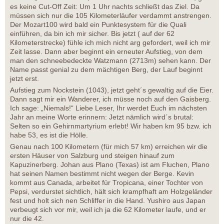
es keine Cut-Off Zeit: Um 1 Uhr nachts schließt das Ziel. Da
müssen sich nur die 105 Kilometerläufer verdammt anstrengen.
Der Mozart100 wird bald ein Punktesystem für die Quali
einführen, da bin ich mir sicher. Bis jetzt ( auf der 62
Kilometerstrecke) fühle ich mich nicht arg gefordert, weil ich mir
Zeit lasse. Dann aber beginnt ein erneuter Aufstieg, von dem
man den schneebedeckte Watzmann (2713m) sehen kann. Der
Name passt genial zu dem mächtigen Berg, der Lauf beginnt
jetzt erst.
Aufstieg zum Nockstein (1043), jetzt geht´s gewaltig auf die Eier.
Dann sagt mir ein Wanderer, ich müsse noch auf den Gaisberg.
Ich sage: „Niemals!“ Liebe Leser, Ihr werdet Euch im nächsten
Jahr an meine Worte erinnern: Jetzt nämlich wird´s brutal:
Selten so ein Gehirnmartyrium erlebt! Wir haben km 95 bzw. ich
habe 53, es ist die Hölle.
Genau nach 100 Kilometern (für mich 57 km) erreichen wir die
ersten Häuser von Salzburg und steigen hinauf zum
Kapuzinerberg. Johan aus Plano (Texas) ist am Fluchen, Plano
hat seinen Namen bestimmt nicht wegen der Berge. Kevin
kommt aus Canada, arbeitet für Tropicana, einer Tochter von
Pepsi, verdurstet sichtlich, hält sich krampfhaft am Holzgeländer
fest und holt sich nen Schliffer in die Hand. Yushiro aus Japan
verbeugt sich vor mir, weil ich ja die 62 Kilometer laufe, und er
nur die 42.