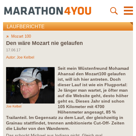
LAUFBERICHTE
Mozart 100
Den wäre Mozart nie gelaufen
17.06.17
Autor:
Joe Kelbel
Seit mein Wüstenfreund Mohamad
Ahansal den Mozart100 gelaufen
ist, will ich hier antreten. Doch
dieser Lauf ist wie ein Flugportal:
Je länger man wartet, je öfter man
auf die Website geht, desto höher
geht es. Dieses Jahr sind schon
105 Kilometer mit 4700
Joe Kelbel
Höhenmeter angesagt, 85 %
Trailanteil. Im Gegensatz zu dem Lauf, der gleichzeitig in
Grainau stattfindet, trennen ambitionierte Cut-Off- Zeiten
die Läufer von den Wanderern.
Das schockt Michael aus Indiana nicht. Gleich mal