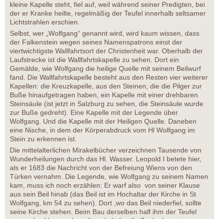
kleine Kapelle steht, fiel auf, weil während seiner Predigten, bei
der er Kranke heilte, regelmäßig der Teufel innerhalb seltsamer
Lichtstrahlen erschien.
Selbst, wer „Wolfgang“ genannt wird, wird kaum wissen, dass
der Falkenstein wegen seines Namenspatrons einst der
viertwichtigste Wallfahrtsort der Christenheit war. Oberhalb der
Laufstrecke ist die Wallfahrtskapelle zu sehen. Dort ein
Gemälde, wie Wolfgang die heilige Quelle mit seinem Beilwurf
fand. Die Wallfahrtskapelle besteht aus den Resten vier weiterer
Kapellen: die Kreuzkapelle, aus den Steinen, die die Pilger zur
Buße hinaufgetragen haben, ein Kapelle mit einer drehbaren
Steinsäule (ist jetzt in Salzburg zu sehen, die Steinsäule wurde
zur Buße gedreht). Eine Kapelle mit der Legende über
Wolfgang. Und die Kapelle mit der Heiligen Quelle. Daneben
eine Nische, in dem der Körperabdruck vom Hl Wolfgang im
Stein zu erkennen ist.
Die mittelalterlichen Mirakelbücher verzeichnen Tausende von
Wunderheilungen durch das Hl. Wasser. Leopold I betete hier,
als er 1683 die Nachricht von der Befreiung Wiens von den
Türken vernahm. Die Legende, wie Wolfgang zu seinem Namen
kam, muss ich noch erzählen: Er warf also von seiner Klause
aus sein Beil hinab (das Beil ist im Hochaltar der Kirche in St
Wolfgang, km 54 zu sehen). Dort ,wo das Beil niederfiel, sollte
seine Kirche stehen. Beim Bau derselben half ihm der Teufel