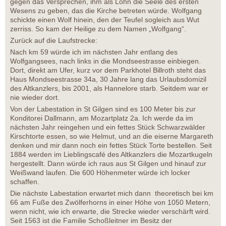
gegen das Versprechen, ihm als Lohn die Seele des ersten
Wesens zu geben, das die Kirche betreten würde. Wolfgang
schickte einen Wolf hinein, den der Teufel sogleich aus Wut
zerriss. So kam der Heilige zu dem Namen „Wolfgang“.
Zurück auf die Laufstrecke:
Nach km 59 würde ich im nächsten Jahr entlang des
Wolfgangsees, nach links in die Mondseestrasse einbiegen.
Dort, direkt am Ufer, kurz vor dem Parkhotel Billroth steht das
Haus Mondseestrasse 34a, 30 Jahre lang das Urlaubsdomizil
des Altkanzlers, bis 2001, als Hannelore starb. Seitdem war er
nie wieder dort.
Von der Labestation in St Gilgen sind es 100 Meter bis zur
Konditorei Dallmann, am Mozartplatz 2a. Ich werde da im
nächsten Jahr reingehen und ein fettes Stück Schwarzwälder
Kirschtorte essen, so wie Helmut, und an die eiserne Margareth
denken und mir dann noch ein fettes Stück Torte bestellen. Seit
1884 werden im Lieblingscafé des Altkanzlers die Mozartkugeln
hergestellt. Dann würde ich raus aus St Gilgen und hinauf zur
Weißwand laufen. Die 600 Höhenmeter würde ich locker
schaffen.
Die nächste Labestation erwartet mich dann theoretisch bei km
66 am Fuße des Zwölferhorns in einer Höhe von 1050 Metern,
wenn nicht, wie ich erwarte, die Strecke wieder verschärft wird.
Seit 1563 ist die Familie Schoßleitner im Besitz der