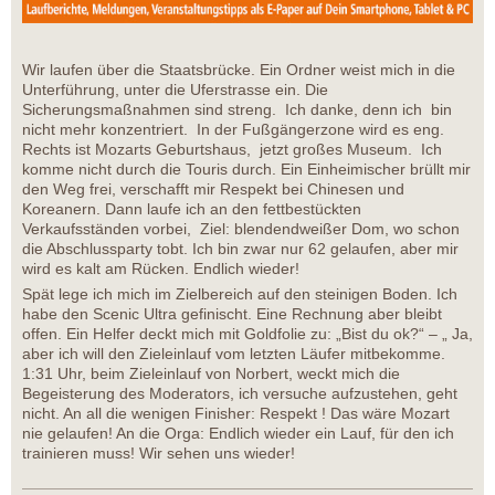
Wir laufen über die Staatsbrücke. Ein Ordner weist mich in die
Unterführung, unter die Uferstrasse ein. Die
Sicherungsmaßnahmen sind streng. Ich danke, denn ich bin
nicht mehr konzentriert. In der Fußgängerzone wird es eng.
Rechts ist Mozarts Geburtshaus, jetzt großes Museum. Ich
komme nicht durch die Touris durch. Ein Einheimischer brüllt mir
den Weg frei, verschafft mir Respekt bei Chinesen und
Koreanern. Dann laufe ich an den fettbestückten
Verkaufsständen vorbei, Ziel: blendendweißer Dom, wo schon
die Abschlussparty tobt. Ich bin zwar nur 62 gelaufen, aber mir
wird es kalt am Rücken. Endlich wieder!
Spät lege ich mich im Zielbereich auf den steinigen Boden. Ich
habe den Scenic Ultra gefinischt. Eine Rechnung aber bleibt
offen. Ein Helfer deckt mich mit Goldfolie zu: „Bist du ok?“ – „ Ja,
aber ich will den Zieleinlauf vom letzten Läufer mitbekomme.
1:31 Uhr, beim Zieleinlauf von Norbert, weckt mich die
Begeisterung des Moderators, ich versuche aufzustehen, geht
nicht. An all die wenigen Finisher: Respekt ! Das wäre Mozart
nie gelaufen! An die Orga: Endlich wieder ein Lauf, für den ich
trainieren muss! Wir sehen uns wieder!