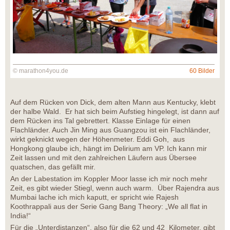
© marathon4you.de
60 Bilder
Auf dem Rücken von Dick, dem alten Mann aus Kentucky, klebt
der halbe Wald. Er hat sich beim Aufstieg hingelegt, ist dann auf
dem Rücken ins Tal gebrettert. Klasse Einlage für einen
Flachländer. Auch Jin Ming aus Guangzou ist ein Flachländer,
wirkt geknickt wegen der Höhenmeter. Eddi Goh, aus
Hongkong glaube ich, hängt im Delirium am VP. Ich kann mir
Zeit lassen und mit den zahlreichen Läufern aus Übersee
quatschen, das gefällt mir.
An der Labestation im Koppler Moor lasse ich mir noch mehr
Zeit, es gibt wieder Stiegl, wenn auch warm. Über Rajendra aus
Mumbai lache ich mich kaputt, er spricht wie Rajesh
Koothrappali aus der Serie Gang Bang Theory: „We all flat in
India!“
Für die „Unterdistanzen“, also für die 62 und 42 Kilometer, gibt