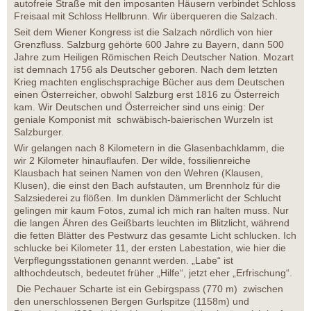
autofreie Straße mit den imposanten Häusern verbindet Schloss
Freisaal mit Schloss Hellbrunn. Wir überqueren die Salzach.
Seit dem Wiener Kongress ist die Salzach nördlich von hier
Grenzfluss. Salzburg gehörte 600 Jahre zu Bayern, dann 500
Jahre zum Heiligen Römischen Reich Deutscher Nation. Mozart
ist demnach 1756 als Deutscher geboren. Nach dem letzten
Krieg machten englischsprachige Bücher aus dem Deutschen
einen Österreicher, obwohl Salzburg erst 1816 zu Österreich
kam. Wir Deutschen und Österreicher sind uns einig: Der
geniale Komponist mit schwäbisch-baierischen Wurzeln ist
Salzburger.
Wir gelangen nach 8 Kilometern in die Glasenbachklamm, die
wir 2 Kilometer hinauflaufen. Der wilde, fossilienreiche
Klausbach hat seinen Namen von den Wehren (Klausen,
Klusen), die einst den Bach aufstauten, um Brennholz für die
Salzsiederei zu flößen. Im dunklen Dämmerlicht der Schlucht
gelingen mir kaum Fotos, zumal ich mich ran halten muss. Nur
die langen Ähren des Geißbarts leuchten im Blitzlicht, während
die fetten Blätter des Pestwurz das gesamte Licht schlucken. Ich
schlucke bei Kilometer 11, der ersten Labestation, wie hier die
Verpflegungsstationen genannt werden. „Labe“ ist
althochdeutsch, bedeutet früher „Hilfe“, jetzt eher „Erfrischung“.
Die Pechauer Scharte ist ein Gebirgspass (770 m) zwischen
den unerschlossenen Bergen Gurlspitze (1158m) und