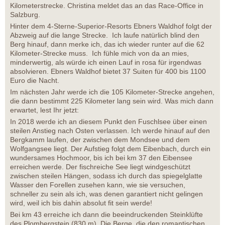
Kilometerstrecke. Christina meldet das an das Race-Office in
Salzburg.
Hinter dem 4-Sterne-Superior-Resorts Ebners Waldhof folgt der
Abzweig auf die lange Strecke. Ich laufe natürlich blind den
Berg hinauf, dann merke ich, das ich wieder runter auf die 62
Kilometer-Strecke muss. Ich fühle mich von da an mies,
minderwertig, als würde ich einen Lauf in rosa für irgendwas
absolvieren. Ebners Waldhof bietet 37 Suiten für 400 bis 1100
Euro die Nacht.
Im nächsten Jahr werde ich die 105 Kilometer-Strecke angehen,
die dann bestimmt 225 Kilometer lang sein wird. Was mich dann
erwartet, lest Ihr jetzt:
In 2018 werde ich an diesem Punkt den Fuschlsee über einen
steilen Anstieg nach Osten verlassen. Ich werde hinauf auf den
Bergkamm laufen, der zwischen dem Mondsee und dem
Wolfgangsee liegt. Der Aufstieg folgt dem Eibenbach, durch ein
wundersames Hochmoor, bis ich bei km 37 den Eibensee
erreichen werde. Der fischreiche See liegt windgeschützt
zwischen steilen Hängen, sodass ich durch das spiegelglatte
Wasser den Forellen zusehen kann, wie sie versuchen,
schneller zu sein als ich, was denen garantiert nicht gelingen
wird, weil ich bis dahin absolut fit sein werde!
Bei km 43 erreiche ich dann die beeindruckenden Steinklüfte
des Plombergstein (830 m). Die Berge, die den romantischen