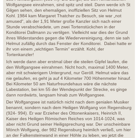
Wolfgangsee einrahmen, sind spitz und steil. Dann werde ich St
Gilgen sehen, den ehemaligen, inoffiziellen Sitz von Helmut
Kohl. 1984 kam Margaret Thatcher zu Besuch, sie war „not
amused“, als der 1,91 Meter große Kanzler sich nach einer
Stunde verabschiedete, um zwei Tortenstückchen in der
Konditorei Dallmann zu vertilgen. Vielleicht war dies der Grund
ihres Widerstandes gegen die Wiedervereinigung, denn sie sah
Helmut zufällig durch das Fenster der Konditorei. Dabei hatte er
ihr von einem „wichtigen Termin“ erzählt. Kohl, der
Tortenkanzler!
Ich werde dann aber erstmal über die steilen Gipfel laufen, die
den Wolfgangsee einrahmen. Nicht hoch, maximal 1400 Meter,
aber mit schwierigem Untergrund, nur Geröll. Helmut wäre das
nie gelaufen, es geht ja auf 4 Kilometer 700 Höhenmeter hinauf.
Bei Kilometer 50 am Naturfreundehaus wäre die nächste
Labestation, bei km 55 der Wendepunkt der Strecke, es ginge
dann nordwärts, langsam hinab zum Wolfgangsee.
Der Wolfgangsee ist natürlich nicht nach dem genialen Musiker
benannt, sondern nach dem Heiligen Wolfgang von Regensburg
(924- 994). Er war Erzieher des Ottonenkaisers, Heinrich II,
Kaiser des Heiligen Römischen Reiches von 1014-1024, was
aber nicht Grund seiner Heiligsprechung war. Der unscheinbare
Mönch Wolfgang, der 982 Regensburg heimlich verließ, um hier
an der Falkensteinwand in einer Höhle zu leben, wo jetzt die