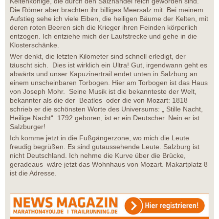
Keltenkönige, die durch den Salzhandel reich geworden sind.
Die Römer aber brachten ihr billiges Meersalz mit. Bei meinem
Aufstieg sehe ich viele Eiben, die heiligen Bäume der Kelten, mit
deren roten Beeren sich die Krieger ihren Feinden körperlich
entzogen. Ich entziehe mich der Laufstrecke und gehe in die
Klosterschänke.
Wer denkt, die letzten Kilometer sind schnell erledigt, der
täuscht sich. Dies ist wirklich ein Ultra! Gut, irgendwann geht es
abwärts und unser Kapuzinertrail endet unten in Salzburg an
einem unscheinbaren Torbogen. Hier am Torbogen ist das Haus
von Joseph Mohr. Seine Musik ist die bekannteste der Welt,
bekannter als die der Beatles oder die von Mozart: 1818
schrieb er die schönsten Worte des Universums: „ Stille Nacht,
Heilige Nacht“. 1792 geboren, ist er ein Deutscher. Nein er ist
Salzburger!
Ich komme jetzt in die Fußgängerzone, wo mich die Leute
freudig begrüßen. Es sind gutaussehende Leute. Salzburg ist
nicht Deutschland. Ich nehme die Kurve über die Brücke,
geradeaus wäre jetzt das Wohnhaus von Mozart. Makartplatz 8
ist die Adresse.