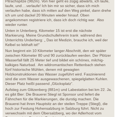
Pitrachspitze (982m). Von hier geht es zügig abwärts, ich laufe,
laufe, und….verlaufe! Ich bin mir so sicher, dass ich mich
verlaufen habe, dass ich mitten auf den Weg pinkel, dann drehe
ich um und dackel 20 Minuten wieder hinauf. Oben
angekommen registriere ich, dass ich doch richtig war. Also
wieder runter.
Unten in Unterberg, Kilometer 15 ist erst die nächste
Markierung. Meine Grundschullehrerin trank während des
Unterrichts Underberg: „ Das ist Medizin, brauche ich, weil der
Kelbel so lebhaft ist!“
Nun beginnt ein 10 Kilometer langer Abschnitt, den wir später
zwischen Kilometer 80 und 90 zurücklaufen werden. Der Plötzer
Wasserfall fällt 25 Meter tief und bildet ein schönes, milchig-
kalkiges Naturbad. Am wildromantischen Rettenbach stehen
fünf historische Mühlen, denen mit gewagten
Holzkonstruktionen das Wasser zugeführt wird. Faszinierend
sind die vom Wasser ausgewaschenen, spiegelglatten Kuhlen.
Dieser Platz heißt passend „Glücksplatz“.
Aufstieg zum Glitzenberg (881m) und Labestation bei km 22. Ja,
es gibt Bier: Die Brauerei Stiegl ist Sponsor und liefert die
Fähnchen für die Markierungen, die durstig machen. Die
Brauerei hat ihren Hauptsitz an der steilen Treppe (Stiegl), die
hoch zur Festung Hohensalzburg in Salzburg führt. Nicht zu
verwechseln mit dem Obersalzberg, wo der Adlerhost vom