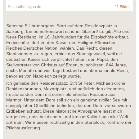
© marathon4you.de
11 Bilder
Samstag 5 Uhr morgens: Start auf dem Residenzplatz in
Salzburg. Ein bemerkenswert schöner Startort! Es gibt Alte und
Neue Residenz, im 16. Jahrhundert für die Erzbischöfe erbaut.
Erzbischöfe durften den Kaiser des Heiligen Römischen
Reiches Deutscher Nation wählen. Das Recht, diesen
Staatsnamen zu tragen, erhielt das Staatsgewusel, weil die
deutschen Kaiser sich verpflichtet hatten, den Papst, den
Stellvertreter von Christus auf Erden, zu schützen. 844 Jahre,
sechs Monate und vier Tage bestand das übernationale Reich,
bevor es von Napoleon zerlegt wurde.
Ich genieße den Residenzplatz: Stift St Peter, Michaelskirche,
Residenzbrunnen, Mozartplatz, und natürlich den eleganten,
freistehenden Dom mit seiner blendenden Fassade aus
Marmor. Unter dem Dom soll sich ein geheimnisvoller See mit
spiegelglatter Oberfläche befinden, der den Dom vor schweren
Erdbeben schützt. Diese historische Atmosphäre lässt mich
vergessen, dass bei diesem Lauf krasse Kaliber aus aller Welt
antreten. Wir müssen rechtzeitig in den Startblock, Kontrolle der
Pflichtausrüstung.