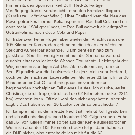
Firmensitz des Sponsors Red Bull. Red-Bull-artige
Vorgängergetränke verabreichte man den Kamikazefliegern
(Kamikaze= „göttlicher Wind“). Über Thailand kam die Idee des
Powergetränkes hierher. Kokainspuren in Red Bull Cola sind mir
ganz recht. 1984 gegründet, ist Red Bull weltweit die drittgrößte
Getränkefirma nach Coca-Cola und Pepsi.
Ich habe zwar keine Flügel, aber wieder den Anschluss an die
105 Kilometer Kameraden gefunden, die ich an der nächsten
Steigung wunderbar abhänge. Dann geht es hinab zum
glasklaren See. Ein wenig kommt nun die Sonne hervor und
durchleuchtet das lockende Wasser. Traumhaft! Leicht geht der
Weg in einem ständigen Auf-Und-Ab rechts entlang, um den
See. Eigentlich war die Laufstrecke bis jetzt nicht sehr fordernd,
doch bei der nächsten Labestelle bei Kilometer 31 bin ich nur 30
Minuten unter Cut-Off und mir graust es vor dem nun
beginnenden hochalpinen Teil dieses Laufes. Ich glaube, es ist
Christina, die ich frage, ob ich auf die 62 Kilometerstrecke (2211
hm) wechseln kann. Offiziell wird das nicht angeboten, aber sie
sagt: „ Das haben schon 20 Läufer vor dir so entschieden.“
Ich kämpfe mit mir, denn letzte Nacht ist Helmut Kohl gestorben
und ich will unbedingt seinen Urlaubsort St. Gilgen sehen. Er hat
das „G“ von Gilgen immer so tief aus der Kehle ausgesprochen.
Wenn ich aber der 105 Kilometerstrecke folge, dann habe ich
ein DNF sicher, also entscheide ich mich für die 62