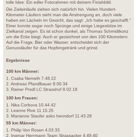
tolle Idee: Ein edler Fotorahmen mit deinem Finishbild.
Die Zieleinläufe ziehen sich natürlich hin. Vielen Hundert-
Kilometer-Läufern sieht man die Anstrengung an, doch viele
haben ein Lächeln im Gesicht, das sagt: „Ich habe es geschafft.“
Einer konnte sogar noch Sprünge und einige Liegestütze im
Zielkanal zeigen. Es ist schon dunkel, als Thomas Schmidtkonz
um die Ecke biegt. Auch er gezeichnet von den 100 Kilometern.
Auf die Frage, Bier oder Wasser, entscheidet sich der
Genussläufer für das Hopfengetränk und grinst.
Ergebnisse
100 km Männer:
1. Csaba Nemeth 7.48.22
2. Andreas Pfandlbauer 8.00.34
3. Rainer Predl LC Strasshof 8.02.18
100 km Frauen:
1. Nika Corbova 10.44.42
2. Leanne Rive 11.15.25
3. Marianne Staufer asko henndorf 11.43.28
55 km Männer:
1. Philip Von Rosen 4.03.33
2. Ingmar Herrmann Team Strassacker 4.49.40