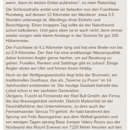
wenn, dann im letzten Drittel aufdrehen“, so mein Ratschlag.
Die Schlossstraße endet und wir belaufen nun den Fuschlsee-
Rundweg, auf dessen 12 Kilometer ein Wanderer etwa 3,5
Stunden unterwegs ist. Allerdings ohne Einkehr und
Besichtigung. Einen knappen Tag sollte da der Naturfreund
schon kalkulieren. Und ganz eben ist er auch nicht, denn immer
wieder sorgen viele kleine Anstiege in der Summe für gut 100
Höhenmeter.
Der Fuschlsee ist 4,1 Kilometer lang und hat eine Breite von bis
zu 0,9 Kilometer. Der See hat eine erstklassige Wasserqualität,
daher kommen Angler gerne hierher, um auf Beutezug zu
gehen. Forellen, Renken und Saiblinge gibt es zuhauf. Einige
Angler sitzen am Ufer und frönen ihrem Hobby.
Noch an der Wolfgangseestraße liegt links der Brunnwirt, ein
traditionelles Gasthaus, das als „Taverne zu Prunn“ im 14.
Jahrhundert entstanden ist. Der heutige Gastwirt betreibt das
Lokal schon in der sechsten Generation.
Übrigens, Fuschl ist Firmensitz der Red Bull GmbH, der Firma,
die das Brausegetränk vertreibt. Dietrich Mateschitz ist der
Geschäftsführer des Unternehmens, zu dem auch der
Fernsehsender Servus TV gehört. Ihr habt bestimmt den
Sprung von Felix Baumgartner aus dem Weltall gesehen und
vor wenigen Tagen sprang Base Jumper Valery Rozov aus der
Nordwand des Mount Everest von 7220 Meter hinunter auf den