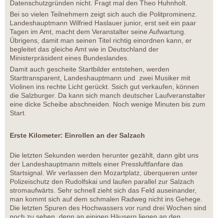
Datenschutzgründen nicht. Fragt mal den Theo Huhnholt.
Bei so vielen Teilnehmern zeigt sich auch die Politprominenz.
Landeshauptmann Wilfried Haslauer junior, erst seit ein paar
Tagen im Amt, macht dem Veranstalter seine Aufwartung.
Übrigens, damit man seinen Titel richtig einordnen kann, er
begleitet das gleiche Amt wie in Deutschland der
Ministerpräsident eines Bundeslandes.
Damit auch gescheite Startbilder entstehen, werden
Starttransparent, Landeshauptmann und zwei Musiker mit
Violinen ins rechte Licht gerückt. Ssich gut verkaufen, können
die Salzburger. Da kann sich manch deutscher Laufveranstalter
eine dicke Scheibe abschneiden. Noch wenige Minuten bis zum
Start.
Erste Kilometer: Einrollen an der Salzach
Die letzten Sekunden werden herunter gezählt, dann gibt uns
der Landeshauptmann mittels einer Pressluftfanfare das
Startsignal. Wir verlassen den Mozartplatz, überqueren unter
Polizeischutz den Rudolfskai und laufen parallel zur Salzach
stromaufwärts. Sehr schnell zieht sich das Feld auseinander,
man kommt sich auf dem schmalen Radweg nicht ins Gehege.
Die letzten Spuren des Hochwassers vor rund drei Wochen sind
noch zu sehen, denn an einigen Häusern liegen an den