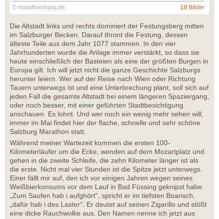
© marathon4you.de
18 Bilder
Die Altstadt links und rechts dominiert der Festungsberg mitten
im Salzburger Becken. Darauf thront die Festung, dessen
älteste Teile aus dem Jahr 1077 stammen. In den vier
Jahrhunderten wurde die Anlage immer verstärkt, so dass sie
heute einschließlich der Basteien als eine der größten Burgen in
Europa gilt. Ich will jetzt nicht die ganze Geschichte Salzburgs
herunter leiern. Wer auf der Reise nach Wien oder Richtung
Tauern unterwegs ist und eine Unterbrechung plant, soll sich auf
jeden Fall die gesamte Altstadt bei einem längeren Spaziergang,
oder noch besser, mit einer geführten Stadtbesichtigung
anschauen. Es lohnt. Und wer noch ein wenig mehr sehen will,
immer im Mai findet hier der flache, schnelle und sehr schöne
Salzburg Marathon statt.
Während meiner Wartezeit kommen die ersten 100-
Kilometerläufer um die Ecke, wenden auf dem Mozartplatz und
gehen in die zweite Schleife, die zehn Kilometer länger ist als
die erste. Nicht mal vier Stunden ist die Spitze jetzt unterwegs.
Einer fällt mir auf, den ich vor einigen Jahren wegen seines
Weißbierkonsums vor dem Lauf in Bad Füssing geknipst habe.
„Zum Saufen hab i aufghört“, spricht er im tiefsten Boarisch,
„dafür hab i des Laster“. Er deutet auf seinen Zigarillo und stößt
eine dicke Rauchwolke aus. Den Namen nenne ich jetzt aus