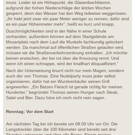
muss. Leider ist ein Höhepunkt, die Glasenbachklamm,
aufgrund der hohen Niederschläge der letzten Wochen
gesperrt, denn das Wasser hat den Weg teilweise weggerissen.
„Ihr habt jetzt zwar ein paar Meter weniger zu rennen, dafür sind
es ein paar Höhenmeter mehr“, heißt es kurz und knapp.
Duschmöglichkeiten sind in der Nähe in einer Schule
vorhanden, außerdem können auf dem Startgelände am
Mozartplatz nach dem Lauf die Muskeln fachkundig gelockert
werden. Da manchmal auf öffentlichen Straßen gelaufen wird,
müssen wir die Straßenverkehrsordnung einhalten. „Ich möchte
keinen erwischen, der bei rot über die Kreuzung rennt. Und
wenn ich einen schnappe, wird der knallhart disqualifiziert.“
Nach der Unterweisung knurrt nicht nur mein Magen, sondern
auch der von Thomas. Eine Nudelparty muss jeder selbst
organisieren, dafür hat ein Wurstverkäufer seinen Grill
angeworfen. „Ein Batzen Fleisch ist gerade richtig für meinen
Hunderter,“ begründet Thomas seinen Hunger nach Steak,
Salat und Bier. Dazu höre ich mich nicht nein sagen.
Renntag: Vor dem Start
Am nächsten Tag bin ich bereits um 08.00 Uhr vor Ort. Die
Langstreckler über die 100 Kilometer sind bereits seit drei
Stunden unterwegs und über alle Berge. Einem meiner