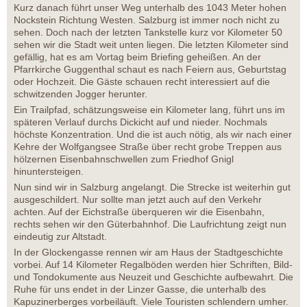
Kurz danach führt unser Weg unterhalb des 1043 Meter hohen
Nockstein Richtung Westen. Salzburg ist immer noch nicht zu
sehen. Doch nach der letzten Tankstelle kurz vor Kilometer 50
sehen wir die Stadt weit unten liegen. Die letzten Kilometer sind
gefällig, hat es am Vortag beim Briefing geheißen. An der
Pfarrkirche Guggenthal schaut es nach Feiern aus, Geburtstag
oder Hochzeit. Die Gäste schauen recht interessiert auf die
schwitzenden Jogger herunter.
Ein Trailpfad, schätzungsweise ein Kilometer lang, führt uns im
späteren Verlauf durchs Dickicht auf und nieder. Nochmals
höchste Konzentration. Und die ist auch nötig, als wir nach einer
Kehre der Wolfgangsee Straße über recht grobe Treppen aus
hölzernen Eisenbahnschwellen zum Friedhof Gnigl
hinuntersteigen.
Nun sind wir in Salzburg angelangt. Die Strecke ist weiterhin gut
ausgeschildert. Nur sollte man jetzt auch auf den Verkehr
achten. Auf der Eichstraße überqueren wir die Eisenbahn,
rechts sehen wir den Güterbahnhof. Die Laufrichtung zeigt nun
eindeutig zur Altstadt.
In der Glockengasse rennen wir am Haus der Stadtgeschichte
vorbei. Auf 14 Kilometer Regalböden werden hier Schriften, Bild-
und Tondokumente aus Neuzeit und Geschichte aufbewahrt. Die
Ruhe für uns endet in der Linzer Gasse, die unterhalb des
Kapuzinerberges vorbeiläuft. Viele Touristen schlendern umher.