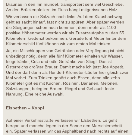
Braunau in den Inn mündet, transportiert sehr viel Geschiebe.
An den Brückenpfeilern im Fluss hängt mitgerissenes Holz.
Wir verlassen die Salzach nach links. Auf dem Klausbachweg
geht es sacht hinauf, fast nicht zu spüren. Aber später werden
die Steigungen schon noch kommen, denn mehr als 1100
positive Höhenmeter werden wir als Zusatzaufgabe zu den 55
Kilometern kredenzt bekommen. Gerade fünf Meter hinter dem
Kilometerschild fünf können wir zum ersten Mal trinken.
Ja, ein Mitschleppen von Getränken oder Verpflegung ist nicht
unbedingt nötig, denn alle fünf Kilometer erhalten wir Wasser,
Isogetränke, Cola und edle Getränke von Stiegl. Das ist
Österreichs größter Brauer. Damit mache ich jetzt Joe Appetit.
Und der darf dann als Hundert-Kilometer-Läufer hier gleich zwei
Mal vorbei. Zum Trinken gehört auch Essen, denn alle zehn
Kilometer gibt es mit Kuchen, Rosinen, Bananen, Melonen,
Salzstangen, belegten Broten, Riegel und Gel auch feste
Nahrung. Eine reiche Auswahl.
Elsbethen – Koppl
Auf einer Verkehrsstraße verlassen wir Elsbethen. Es geht
bergan und manche legen in der Sonne den Marschierschritt
ein. Später verlassen wir das Asphaltband nach rechts auf einen