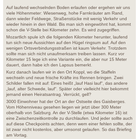
Auf laufend wechselnden Boden erlaufen oder ergehen wir uns
viele Höhenmeter: Wiesenweg, hohe Farnkräuter am Rand,
dann wieder Feldwege, Straßenstücke mit wenig Verkehr und
wieder hinein in den Wald. Bis man sich eingewöhnt hat, kommt
schon die V-Stelle bei Kilometer zehn. Es wird zugegriffen.
Mozartlich spule ich die folgenden Kilometer herunter, laufend
tun sich neue Aussichten auf den Hügel ringsum auf. Auf den
wenigen Ortsverbindungsstraßen ist kaum Verkehr. Trotzdem
sollte man sich nicht unaufmerksam treiben lassen. Kurz vor
Kilometer 15 lege ich eine Variante ein, die aber nur 15 Meter
dauert, dann habe ich den Lapsus bemerkt.
Kurz danach laufen wir in den Ort Koppl, wo die Staffeln
wechseln und neue frische Kräfte ins Rennen bringen. Zwei
Schilder fallen mit auf: Eines heißt „lauf Hasi lauf“, das andere
„lauf, alter Schwede, lauf“. Später oder vielleicht hier bekommt
jemand einen Heiratsantrag. Verrückt, gell?
3000 Einwohner hat der Ort an der Ostseite des Gaisberges.
Vom Höhenniveau gesehen liegen wir jetzt über 300 Meter
oberhalb von Salzburg. An der V-Stelle (etwa Kilometer 16) ist
eine Zwischenzeitkontrolle zu durchlaufen. Und jeder sollte auch
auf diese Checkpoints achten, denn wem einer fehlen sollte, der
ist zwar nicht kostenlos, aber umsonst gelaufen. So das Briefing
am Vortag.