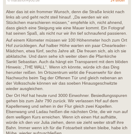
© marathon4you.de
14 Bilder
Aber das ist ein frommer Wunsch, denn die Straße knickt nach
links ab und geht recht steil hinauf. „Da werden wir ein
Stückchen marschieren müssen,“ empfehle ich, nicht ahnend,
dass gleich eine Steigung wie eine Mauer kommt. Ein Fotograf
hat seinen Spaß, als nicht nur wir ihn tief schnaufend passieren.
Auf einem Kilometer müssen wir 100 Höhenmeter hoch zum Ort
Hof zurücklegen. Auf halber Höhe warten ein paar Chearleader-
Mädchen, etwa fünf, sechs Jahre alt. Die freuen sich, als ich sie
abklatsche. Und dann sehe ich weiter oben die Pfarrkirche
Sankt Sebastian. Auch da hängt ein Transparent mit dem blöden
Hinweis: „THE WALL“. Wenn ich könnte, würde ich das Ding
herunter reißen. Im Ortszentrum wirbt die Feuerwehr für den
Nachwuchs beim Tag der Offenen Tür und gleich nebenan an
der Volksschule können wir das soeben Hinausgeschwitzte
wieder ausgleichen.
Der Ort Hof hat heute rund 3000 Einwohner. Besiedlungsspuren
gehen bis zum Jahr 790 zurück. Wir verlassen Hof auf dem
Kapellenweg und sehen in der Flur gleich zwei Kapellen.
Elsenwang und Ladau heißen die nächsten Orte, die wir nun auf
dem welligen Kurs erreichen. Wenn ich einen Hut aufhätte,
würde ich den vor Julia ziehen, denn sie zieht weiter straff ihre
Bahn. Immer wenn ich für die Fotoarbeit stehen bleibe, habe ich
Mühe, wieder aufzuschließen.