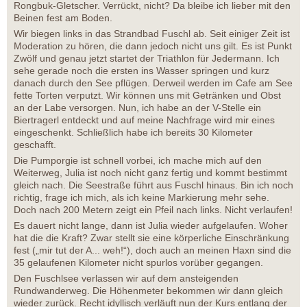
Rongbuk-Gletscher. Verrückt, nicht? Da bleibe ich lieber mit den
Beinen fest am Boden.
Wir biegen links in das Strandbad Fuschl ab. Seit einiger Zeit ist
Moderation zu hören, die dann jedoch nicht uns gilt. Es ist Punkt
Zwölf und genau jetzt startet der Triathlon für Jedermann. Ich
sehe gerade noch die ersten ins Wasser springen und kurz
danach durch den See pflügen. Derweil werden im Cafe am See
fette Torten verputzt. Wir können uns mit Getränken und Obst
an der Labe versorgen. Nun, ich habe an der V-Stelle ein
Biertragerl entdeckt und auf meine Nachfrage wird mir eines
eingeschenkt. Schließlich habe ich bereits 30 Kilometer
geschafft.
Die Pumporgie ist schnell vorbei, ich mache mich auf den
Weiterweg, Julia ist noch nicht ganz fertig und kommt bestimmt
gleich nach. Die Seestraße führt aus Fuschl hinaus. Bin ich noch
richtig, frage ich mich, als ich keine Markierung mehr sehe.
Doch nach 200 Metern zeigt ein Pfeil nach links. Nicht verlaufen!
Es dauert nicht lange, dann ist Julia wieder aufgelaufen. Woher
hat die die Kraft? Zwar stellt sie eine körperliche Einschränkung
fest („mir tut der A... weh!“), doch auch an meinen Haxn sind die
35 gelaufenen Kilometer nicht spurlos vorüber gegangen.
Den Fuschlsee verlassen wir auf dem ansteigenden
Rundwanderweg. Die Höhenmeter bekommen wir dann gleich
wieder zurück. Recht idyllisch verläuft nun der Kurs entlang der