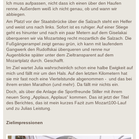
Ich muss aufpassen, nicht dass ich einen über den Haufen
renne. Außerdem weiß ich nicht genau, ob und wann wir
abbiegen.
Am Platzl vor der Staatsbrücke über die Salzach steht ein Helfer
und weist uns nach links. Sofort ist es ruhiger. Auf einer Stiege
geht es hinunter und nach ein paar Metern auf dem Giselakai
überqueren wir via Mozartsteg recht mozartlich die Salzach. Die
Fußgängerampel zeigt genau grün, ich kann mit laufendem
Gangwerk den Rudolfskai überqueren und renne nur
Augenblicke später unter dem Zieltransparent auf dem
Mozartplatz durch. Geschafft.
Im Ziel wartet Julia wahrscheinlich schon eine halbe Ewigkeit auf
mich und fällt mir um den Hals. Auf den letzten Kilometern hat
sie mir fast noch eine Viertelstunde abgenommen - und das bei
ihrem ersten Marathon (und mehr). Da fällt mir nichts ein.
Doch, als über die Anlage die Sportfreunde Stiller mit ihrem
neuen Song „Applaus, Applaus“ kommen. Das ist jetzt der Titel
des Berichtes, das ist mein kurzes Fazit zum Mozart100-Lauf
und zu Julias Leistung.
Zielimpressionen