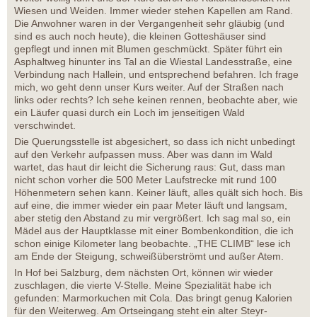
Wiesen und Weiden. Immer wieder stehen Kapellen am Rand.
Die Anwohner waren in der Vergangenheit sehr gläubig (und
sind es auch noch heute), die kleinen Gotteshäuser sind
gepflegt und innen mit Blumen geschmückt. Später führt ein
Asphaltweg hinunter ins Tal an die Wiestal Landesstraße, eine
Verbindung nach Hallein, und entsprechend befahren. Ich frage
mich, wo geht denn unser Kurs weiter. Auf der Straßen nach
links oder rechts? Ich sehe keinen rennen, beobachte aber, wie
ein Läufer quasi durch ein Loch im jenseitigen Wald
verschwindet.
Die Querungsstelle ist abgesichert, so dass ich nicht unbedingt
auf den Verkehr aufpassen muss. Aber was dann im Wald
wartet, das haut dir leicht die Sicherung raus: Gut, dass man
nicht schon vorher die 500 Meter Laufstrecke mit rund 100
Höhenmetern sehen kann. Keiner läuft, alles quält sich hoch. Bis
auf eine, die immer wieder ein paar Meter läuft und langsam,
aber stetig den Abstand zu mir vergrößert. Ich sag mal so, ein
Mädel aus der Hauptklasse mit einer Bombenkondition, die ich
schon einige Kilometer lang beobachte. „THE CLIMB“ lese ich
am Ende der Steigung, schweißüberströmt und außer Atem.
In Hof bei Salzburg, dem nächsten Ort, können wir wieder
zuschlagen, die vierte V-Stelle. Meine Spezialität habe ich
gefunden: Marmorkuchen mit Cola. Das bringt genug Kalorien
für den Weiterweg. Am Ortseingang steht ein alter Steyr-