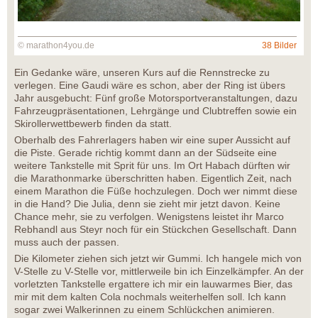
© marathon4you.de
38 Bilder
Ein Gedanke wäre, unseren Kurs auf die Rennstrecke zu
verlegen. Eine Gaudi wäre es schon, aber der Ring ist übers
Jahr ausgebucht: Fünf große Motorsportveranstaltungen, dazu
Fahrzeugpräsentationen, Lehrgänge und Clubtreffen sowie ein
Skirollerwettbewerb finden da statt.
Oberhalb des Fahrerlagers haben wir eine super Aussicht auf
die Piste. Gerade richtig kommt dann an der Südseite eine
weitere Tankstelle mit Sprit für uns. Im Ort Habach dürften wir
die Marathonmarke überschritten haben. Eigentlich Zeit, nach
einem Marathon die Füße hochzulegen. Doch wer nimmt diese
in die Hand? Die Julia, denn sie zieht mir jetzt davon. Keine
Chance mehr, sie zu verfolgen. Wenigstens leistet ihr Marco
Rebhandl aus Steyr noch für ein Stückchen Gesellschaft. Dann
muss auch der passen.
Die Kilometer ziehen sich jetzt wir Gummi. Ich hangele mich von
V-Stelle zu V-Stelle vor, mittlerweile bin ich Einzelkämpfer. An der
vorletzten Tankstelle ergattere ich mir ein lauwarmes Bier, das
mir mit dem kalten Cola nochmals weiterhelfen soll. Ich kann
sogar zwei Walkerinnen zu einem Schlückchen animieren.