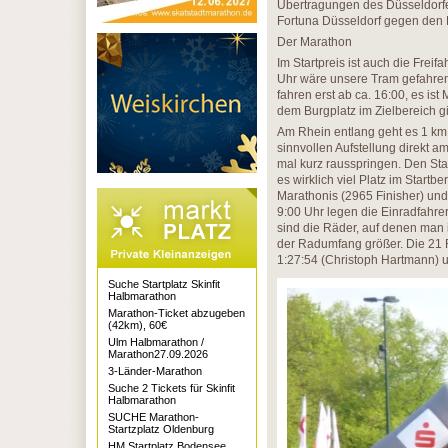
Übertragungen des Düsseldorfer
Fortuna Düsseldorf gegen den B
Der Marathon
Im Startpreis ist auch die Freif
Uhr wäre unsere Tram gefahren.
fahren erst ab ca. 16:00, es i
dem Burgplatz im Zielbereich gi
Am Rhein entlang geht es 1 km 
sinnvollen Aufstellung direkt a
mal kurz rausspringen. Den Star
es wirklich viel Platz im Startb
Marathonis (2965 Finisher) und 
9:00 Uhr legen die Einradfahrer
sind die Räder, auf denen man 
der Radumfang größer. Die 21 R
1:27:54 (Christoph Hartmann) 
Suche Startplatz Skinfit
Halbmarathon
Marathon-Ticket abzugeben
(42km), 60€
Ulm Halbmarathon /
Marathon27.09.2026
3-Länder-Marathon
Suche 2 Tickets für Skinfit
Halbmarathon
SUCHE Marathon-
Startzplatz Oldenburg
HM Startplatz Bodensee