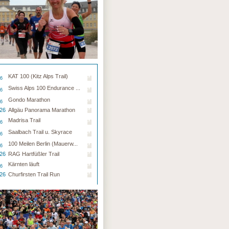
KAT 100 (Kitz Alps Trail)
26
Swiss Alps 100 Endurance ...
26
Gondo Marathon
26
.26
Allgäu Panorama Marathon
Madrisa Trail
26
Saalbach Trail u. Skyrace
26
100 Meilen Berlin (Mauerw...
26
.26
RAG Hartfüßler Trail
Kärnten läuft
26
.26
Churfirsten Trail Run