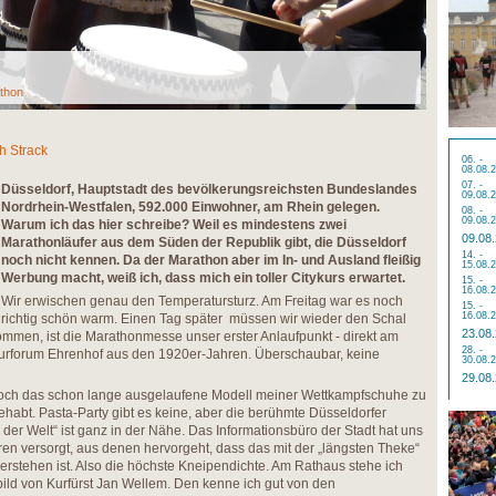
thon
h Strack
06. -
08.08.
07. -
Düsseldorf, Hauptstadt des bevölkerungsreichsten Bundeslandes
09.08.
Nordrhein-Westfalen, 592.000 Einwohner, am Rhein gelegen.
08. -
09.08.
Warum ich das hier schreibe? Weil es mindestens zwei
09.08
Marathonläufer aus dem Süden der Republik gibt, die Düsseldorf
14. -
noch nicht kennen. Da der Marathon aber im In- und Ausland fleißig
15.08.
Werbung macht, weiß ich, dass mich ein toller Citykurs erwartet.
15. -
16.08.
Wir erwischen genau den Temperatursturz. Am Freitag war es noch
15. -
16.08.
richtig schön warm. Einen Tag später müssen wir wieder den Schal
23.08
mmen, ist die Marathonmesse unser erster Anlaufpunkt - direkt am
28. -
turforum Ehrenhof aus den 1920er-Jahren. Überschaubar, keine
30.08.
29.08
noch das schon lange ausgelaufene Modell meiner Wettkampfschuhe zu
ehabt. Pasta-Party gibt es keine, aber die berühmte Düsseldorfer
e der Welt“ ist ganz in der Nähe. Das Informationsbüro der Stadt hat uns
ren versorgt, aus denen hervorgeht, dass das mit der „längsten Theke“
erstehen ist. Also die höchste Kneipendichte. Am Rathaus stehe ich
bild von Kurfürst Jan Wellem. Den kenne ich gut von den