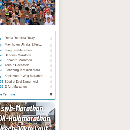
Resia Rosolina Relay
26
Mayrhofen Ultraks Zillert...
26
.26
Jungfrau-Marathon
.26
Usedom-Marathon
.26
Fehmarn-Marathon
.26
Torlauf Dachstein
.26
Flensburg liebt dich Mara...
Kopie von P-Weg Marathon
26
.26
Südtirol Drei Zinnen Alpi...
.26
Erfurt Marathon
re Termine