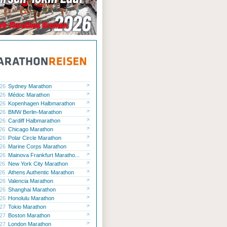
.26
Sydney Marathon
.26
Médoc Marathon
.26
Kopenhagen Halbmarathon
.26
BMW Berlin-Marathon
.26
Cardiff Halbmarathon
.26
Chicago Marathon
.26
Polar Circle Marathon
.26
Marine Corps Marathon
.26
Mainova Frankfurt Maratho...
.26
New York City Marathon
.26
Athens Authentic Marathon
.26
Valencia Marathon
.26
Shanghai Marathon
.26
Honolulu Marathon
.27
Tokio Marathon
.27
Boston Marathon
.27
London Marathon