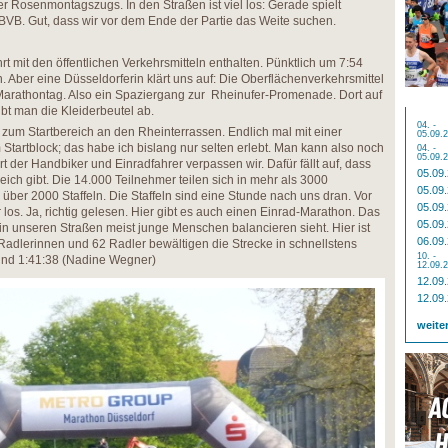
 Rosenmontagszugs. In den Straßen ist viel los: Gerade spielt
VB. Gut, dass wir vor dem Ende der Partie das Weite suchen.
ahrt mit den öffentlichen Verkehrsmitteln enthalten. Pünktlich um 7:54
 Aber eine Düsseldorferin klärt uns auf: Die Oberflächenverkehrsmittel
st Marathontag. Also ein Spaziergang zur Rheinufer-Promenade. Dort auf
bt man die Kleiderbeutel ab.
04. -
zum Startbereich an den Rheinterrassen. Endlich mal mit einer
05.09.
m Startblock; das habe ich bislang nur selten erlebt. Man kann also noch
04. -
05.09.
t der Handbiker und Einradfahrer verpassen wir. Dafür fällt auf, dass
05.09
ereich gibt. Die 14.000 Teilnehmer teilen sich in mehr als 3000
05.09
über 2000 Staffeln. Die Staffeln sind eine Stunde nach uns dran. Vor
05.09
 los. Ja, richtig gelesen. Hier gibt es auch einen Einrad-Marathon. Das
05.09
in unseren Straßen meist junge Menschen balancieren sieht. Hier ist
06.09
adlerinnen und 62 Radler bewältigen die Strecke in schnellstens
10. -
und 1:41:38 (Nadine Wegner)
12.09.
12.09
12.09
weite