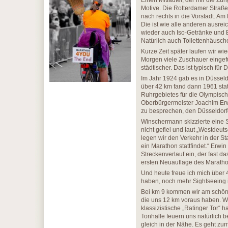
Einen Mitläufer, der mir die Zung
Motive. Die Rotterdamer Straße
nach rechts in die Vorstadt. A
Die ist wie alle anderen ausrei
wieder auch Iso-Getränke und B
Natürlich auch Toilettenhäusch
Kurze Zeit später laufen wir wi
Morgen viele Zuschauer eingefun
städtischer. Das ist typisch für
Im Jahr 1924 gab es in Düsseldo
über 42 km fand dann 1961 sta
Ruhrgebietes für die Olympisch
Oberbürgermeister Joachim Erw
zu besprechen, den Düsseldor
Winschermann skizzierte eine 
nicht gefiel und laut „Westdeut
legen wir den Verkehr in der St
ein Marathon stattfindet.“ Erw
Streckenverlauf ein, der fast d
ersten Neuauflage des Maratho
Und heute freue ich mich über 
haben, noch mehr Sightseeing i
Bei km 9 kommen wir am schöne
die uns 12 km voraus haben. W
klassizistische „Ratinger Tor“ 
Tonhalle feuern uns natürlich 
gleich in der Nähe. Es geht zum