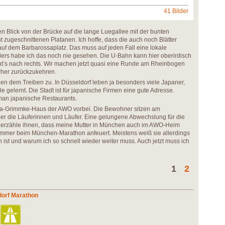
41 Bilder
 Blick von der Brücke auf die lange Luegallee mit der bunten
 zugeschnittenen Platanen. Ich hoffe, dass die auch noch Blätter
uf dem Barbarossaplatz. Das muss auf jeden Fall eine lokale
ders habe ich das noch nie gesehen. Die U-Bahn kann hier oberirdisch
ht’s nach rechts. Wir machen jetzt quasi eine Runde am Rheinbogen
rher zurückzukehren.
uen dem Treiben zu. In Düsseldorf leben ja besonders viele Japaner,
e gelernt. Die Stadt ist für japanische Firmen eine gute Adresse.
man japanische Restaurants.
a-Grimmke-Haus der AWO vorbei. Die Bewohner sitzen am
er die Läuferinnen und Läufer. Eine gelungene Abwechslung für die
 erzähle ihnen, dass meine Mutter in München auch im AWO-Heim
immer beim München-Marathon anfeuert. Meistens weiß sie allerdings
n ist und warum ich so schnell wieder weiter muss. Auch jetzt muss ich
1
2
dorf Marathon