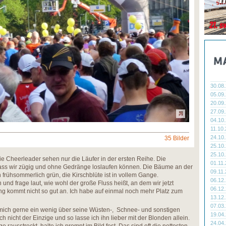
30.08
05.09
20.09
27.09
04.10
11.10
24.10
35 Bilder
25.10
25.10
e Cheerleader sehen nur die Läufer in der ersten Reihe. Die
01.11
sodass wir zügig und ohne Gedränge loslaufen können. Die Bäume an der
09.11
 frühsommerlich grün, die Kirschblüte ist in vollem Gange.
06.12
nd frage laut, wie wohl der große Fluss heißt, an dem wir jetzt
06.12
g kommt nicht so gut an. Ich habe auf einmal noch mehr Platz zum
13.12
07.03
e mich gerne ein wenig über seine Wüsten-, Schnee- und sonstigen
19.04
ch nicht der Einzige und so lasse ich ihn lieber mit der Blonden allein.
24.04