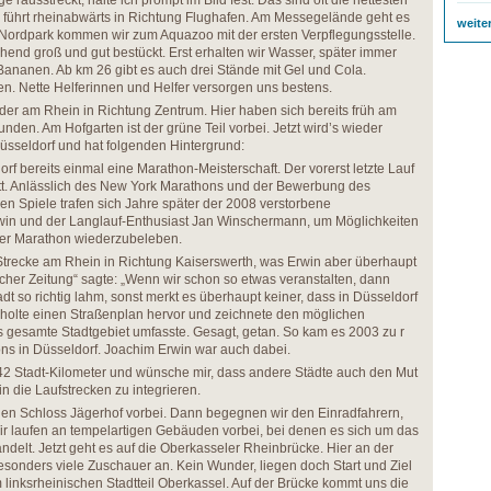
e rausstreckt, halte ich prompt im Bild fest. Das sind oft die nettesten
 führt rheinabwärts in Richtung Flughafen. Am Messegelände geht es
weite
m Nordpark kommen wir zum Aquazoo mit der ersten Verpflegungsstelle.
chend groß und gut bestückt. Erst erhalten wir Wasser, später immer
ananen. Ab km 26 gibt es auch drei Stände mit Gel und Cola.
en. Nette Helferinnen und Helfer versorgen uns bestens.
eder am Rhein in Richtung Zentrum. Hier haben sich bereits früh am
den. Am Hofgarten ist der grüne Teil vorbei. Jetzt wird’s wieder
 Düsseldorf und hat folgenden Hintergrund:
rf bereits einmal eine Marathon-Meisterschaft. Der vorerst letzte Lauf
tt. Anlässlich des New York Marathons und der Bewerbung des
en Spiele trafen sich Jahre später der 2008 verstorbene
in und der Langlauf-Enthusiast Jan Winschermann, um Möglichkeiten
fer Marathon wiederzubeleben.
Strecke am Rhein in Richtung Kaiserswerth, was Erwin aber überhaupt
scher Zeitung“ sagte: „Wenn wir schon so etwas veranstalten, dann
adt so richtig lahm, sonst merkt es überhaupt keiner, dass in Düsseldorf
in holte einen Straßenplan hervor und zeichnete den möglichen
as gesamte Stadtgebiet umfasste. Gesagt, getan. So kam es 2003 zu r
ns in Düsseldorf. Joachim Erwin war auch dabei.
42 Stadt-Kilometer und wünsche mir, dass andere Städte auch den Mut
n die Laufstrecken zu integrieren.
n Schloss Jägerhof vorbei. Dann begegnen wir den Einradfahrern,
ir laufen an tempelartigen Gebäuden vorbei, bei denen es sich um das
handelt. Jetzt geht es auf die Oberkasseler Rheinbrücke. Hier an der
besonders viele Zuschauer an. Kein Wunder, liegen doch Start und Ziel
 linksrheinischen Stadtteil Oberkassel. Auf der Brücke kommt uns die