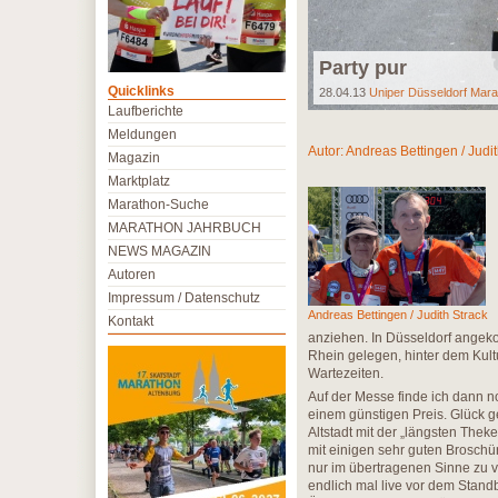
Party pur
Quicklinks
28.04.13
Uniper Düsseldorf Mara
Laufberichte
Meldungen
Autor:
Andreas Bettingen / Judit
Magazin
Marktplatz
Marathon-Suche
MARATHON JAHRBUCH
NEWS MAGAZIN
Autoren
Impressum / Datenschutz
Andreas Bettingen / Judith Strack
Kontakt
anziehen. In Düsseldorf angeko
Rhein gelegen, hinter dem Kul
Wartezeiten.
Auf der Messe finde ich dann 
einem günstigen Preis. Glück g
Altstadt mit der „längsten Thek
mit einigen sehr guten Broschü
nur im übertragenen Sinne zu v
endlich mal live vor dem Stand