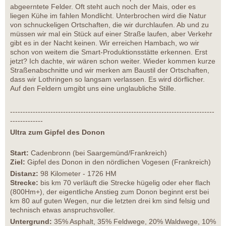
abgeerntete Felder. Oft steht auch noch der Mais, oder es
liegen Kühe im fahlen Mondlicht. Unterbrochen wird die Natur
von schnuckeligen Ortschaften, die wir durchlaufen. Ab und zu
müssen wir mal ein Stück auf einer Straße laufen, aber Verkehr
gibt es in der Nacht keinen. Wir erreichen Hambach, wo wir
schon von weitem die Smart-Produktionsstätte erkennen. Erst
jetzt? Ich dachte, wir wären schon weiter. Wieder kommen kurze
Straßenabschnitte und wir merken am Baustil der Ortschaften,
dass wir Lothringen so langsam verlassen. Es wird dörflicher.
Auf den Feldern umgibt uns eine unglaubliche Stille.
---------------------------------------------------------------------------------
-------------
Ultra zum Gipfel des Donon
Start:
Cadenbronn (bei Saargemünd/Frankreich)
Ziel:
Gipfel des Donon in den nördlichen Vogesen (Frankreich)
Distanz:
98 Kilometer - 1726 HM
Strecke:
bis km 70 verläuft die Strecke hügelig oder eher flach
(800Hm+), der eigentliche Anstieg zum Donon beginnt erst bei
km 80 auf guten Wegen, nur die letzten drei km sind felsig und
technisch etwas anspruchsvoller.
Untergrund:
35% Asphalt, 35% Feldwege, 20% Waldwege, 10%