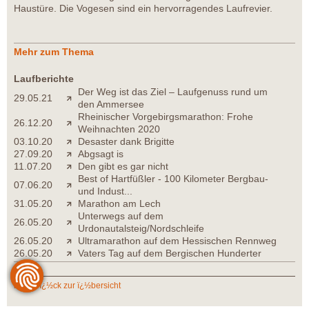
Haustüre. Die Vogesen sind ein hervorragendes Laufrevier.
Mehr zum Thema
Laufberichte
Der Weg ist das Ziel – Laufgenuss rund um
29.05.21
den Ammersee
Rheinischer Vorgebirgsmarathon: Frohe
26.12.20
Weihnachten 2020
03.10.20
Desaster dank Brigitte
27.09.20
Abgsagt is
11.07.20
Den gibt es gar nicht
Best of Hartfüßler - 100 Kilometer Bergbau-
07.06.20
und Indust...
31.05.20
Marathon am Lech
Unterwegs auf dem
26.05.20
Urdonautalsteig/Nordschleife
26.05.20
Ultramarathon auf dem Hessischen Rennweg
26.05.20
Vaters Tag auf dem Bergischen Hunderter
zurï¿½ck zur ï¿½bersicht