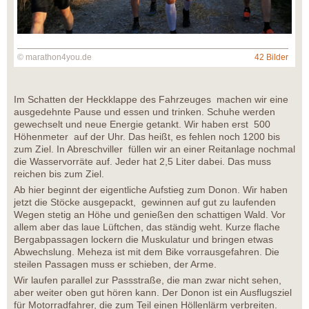
© marathon4you.de
42 Bilder
Im Schatten der Heckklappe des Fahrzeuges machen wir eine
ausgedehnte Pause und essen und trinken. Schuhe werden
gewechselt und neue Energie getankt. Wir haben erst 500
Höhenmeter auf der Uhr. Das heißt, es fehlen noch 1200 bis
zum Ziel. In Abreschviller füllen wir an einer Reitanlage nochmal
die Wasservorräte auf. Jeder hat 2,5 Liter dabei. Das muss
reichen bis zum Ziel.
Ab hier beginnt der eigentliche Aufstieg zum Donon. Wir haben
jetzt die Stöcke ausgepackt, gewinnen auf gut zu laufenden
Wegen stetig an Höhe und genießen den schattigen Wald. Vor
allem aber das laue Lüftchen, das ständig weht. Kurze flache
Bergabpassagen lockern die Muskulatur und bringen etwas
Abwechslung. Meheza ist mit dem Bike vorrausgefahren. Die
steilen Passagen muss er schieben, der Arme.
Wir laufen parallel zur Passstraße, die man zwar nicht sehen,
aber weiter oben gut hören kann. Der Donon ist ein Ausflugsziel
für Motorradfahrer, die zum Teil einen Höllenlärm verbreiten.