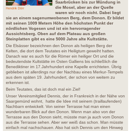
Saarbrücken bis zur Mündung in
die Mosel, aber an der Quelle
Hendrik Dörr
waren wir noch nicht. Dabei liegt
sie an einem sagenumwobenen Berg, dem Donon. Er bildet
mit seinen 1009 Metern Höhe den höchsten Punkt der
nördlichen Vogesen und ist ein hervorragender
Aussichtsberg. Oben auf dem Plateau aus großen
Steinplatten gibt es eine 5000 Jahre alte Kultstätte.
Die Elsässer bezeichnen den Donon als heiligen Berg der
Kelten, die dort dem Teutates ein Heiligtum geweiht hatten.
Danach war es auch für die Römer ein heiliger Ort und die
bedeutendste Kultstätte im Osten Galliens bis schließlich die
Benediktiner im 17.Jahrhundert eine Kapelle errichteten. Übrig
geblieben ist allerdings nur der Nachbau eines Merkur-Tempels
aus dem späten 19. Jahrhundert, der schon von weitem zu
erkennen ist.
Beim Teutates, das ist doch mal ein Ziel!
Unser Vereinsmitglied Dennis, der in Frankreich in der Nähe von
Saargemünd wohnt, hatte die Idee mit seinem (traillaufenden)
Nachbarn entwickelt. Von seiner Terrasse hat man einen
wunderbaren Blick auf den Donon. Wenn man also von der
Terrasse aus den Donon sieht, müsste man ja auch vom Donon
aus die Terrasse sehen. Aber wer weiß das schon. Man müsste
einfach mal nachschauen. Also hat sich Dennis um den Hinweg