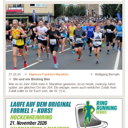
27.10.24
Mainova Frankfurt Marathon
Wolfgang Bernath
Dir und mir Binding Bier
War es im Jahr 2004 mein 4. Marathon gewesen, ist es heute, zwanzig Jahre
später, am gleichen Ort der 204. Ein witziger, wenn auch wirklicher Zufall. Kein
Zufall sollte es für Euch sein, die 42. (!) A...