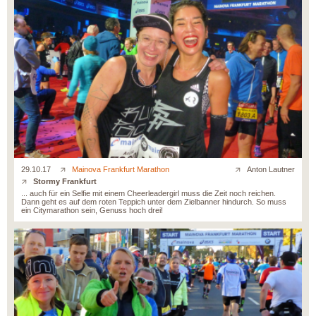
29.10.17
Mainova Frankfurt Marathon
Anton Lautner
Stormy Frankfurt
... auch für ein Selfie mit einem Cheerleadergirl muss die Zeit noch reichen.
Dann geht es auf dem roten Teppich unter dem Zielbanner hindurch. So muss
ein Citymarathon sein, Genuss hoch drei!