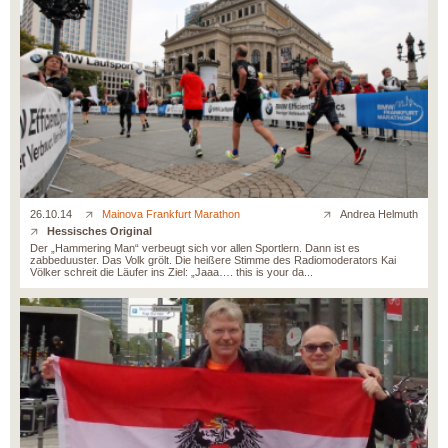
26.10.14
Mainova Frankfurt Marathon
Andrea Helmuth
Hessisches Original
Der „Hammering Man“ verbeugt sich vor allen Sportlern. Dann ist es
zabbeduuster. Das Volk grölt. Die heißere Stimme des Radiomoderators Kai
Völker schreit die Läufer ins Ziel: „Jaaa…. this is your da...