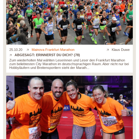
25.10.20
Mainova Frankfurt Marathon
Klaus Duwe
ABGESAGT: ERINNERST DU DICH? (78)
Zum wiederholten Mal wählten Leserinnen und Leser den Frankfurt Marathon
zum beliebtesten City Marathon im deutschsprachigen Raum. Aber nicht nur bei
Hobbyläufern und Breitensportlern steht der Marath...