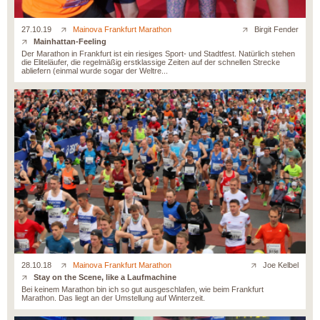
27.10.19
Mainova Frankfurt Marathon
Birgit Fender
Mainhattan-Feeling
Der Marathon in Frankfurt ist ein riesiges Sport- und Stadtfest. Natürlich stehen
die Eliteläufer, die regelmäßig erstklassige Zeiten auf der schnellen Strecke
abliefern (einmal wurde sogar der Weltre...
28.10.18
Mainova Frankfurt Marathon
Joe Kelbel
Stay on the Scene, like a Laufmachine
Bei keinem Marathon bin ich so gut ausgeschlafen, wie beim Frankfurt
Marathon. Das liegt an der Umstellung auf Winterzeit.