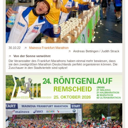
30.10.22
Mainova Frankfurt Marathon
Andreas Bettingen / Judith Strack
Von der Sonne verwöhnt
Die Veranstalter des Frankfurt Marathons haben einmal mehr bewiesen, dass
sie den zweitgrößten Marathon Deutschlands perfekt organisieren können. Die
Zuschauer in den Stadtvierteln sind spitze!