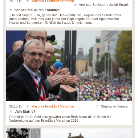
25.10.15
Mainova Frankfurt Marathon
Andreas Bettingen / Judith Strack
Schnell mal durch Frankfurt
„Du bist Super!! – Ja, genau du“ - Ich könnte die Trägerin des Schilds dafür
abknutschen. Meistens wird ja nur der Papi angefeuert oder irgendwelche
Hasen und Schnecken. Endlich darf auch ich mich ang...
25.10.15
Mainova Frankfurt Marathon
Stephanie Kreuzer
„Wie läuft’s?
Renndirektor Jo Schindler gewährt einen Blick hinter die Kulissen der
Vorbereitung auf den Frankfurt Marathon 2015.