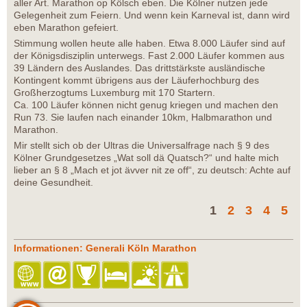
aller Art. Marathon op Kölsch eben. Die Kölner nutzen jede
Gelegenheit zum Feiern. Und wenn kein Karneval ist, dann wird
eben Marathon gefeiert.
Stimmung wollen heute alle haben. Etwa 8.000 Läufer sind auf
der Königsdisziplin unterwegs. Fast 2.000 Läufer kommen aus
39 Ländern des Auslandes. Das drittstärkste ausländische
Kontingent kommt übrigens aus der Läuferhochburg des
Großherzogtums Luxemburg mit 170 Startern.
Ca. 100 Läufer können nicht genug kriegen und machen den
Run 73. Sie laufen nach einander 10km, Halbmarathon und
Marathon.
Mir stellt sich ob der Ultras die Universalfrage nach § 9 des
Kölner Grundgesetzes „Wat soll dä Quatsch?“ und halte mich
lieber an § 8 „Mach et jot ävver nit ze off“, zu deutsch: Achte auf
deine Gesundheit.
1
2
3
4
5
Informationen: Generali Köln Marathon