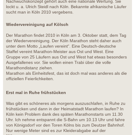
Nachwuchskonzept gehört auch eine nationale Wertung. Sie
lockt u. a. Ulrich Steidl nach Köln. Bekannte afrikanische Läufer
sucht man in Köln 2010 vergebens.
Wiedervereinigung auf Kölsch
Der Marathon findet 2010 in Köln am 3. Oktober statt, dem Tag
der Wiedervereinigung. Der Köln Marathon steht daher auch
unter dem Motto „Laufen vereint“. Eine Deutsch-deutsche
Staffel vereint Marathon-Meister aus Ost und West. Eine
Gruppe von 25 Läufern aus Ost und West hat etwas besonders
Ausgefallenes vor. Sie wollen einen Trabi über die volle
Marathondistanz ziehen.
Marathon als Einheitsfest, das ist doch mal was anderes als die
offiziellen Feierlichkeiten.
Erst mal in Ruhe frühstücken
Was gibt es schöneres als morgens auszuschlafen, in Ruhe zu
frühstücken und dann in der Heimatstadt Marathon laufen? In
Köln kein Problem dank des späten Marathonstarts um 11.30
Uhr. Ich nehme entspannt die S-Bahn um 10.13 Uhr und fahre
von Königsdorf vor den Toren Kölns bis zum Deutzer Bahnhof.
Nur wenige Meter sind es zur Kleiderabgabe auf der