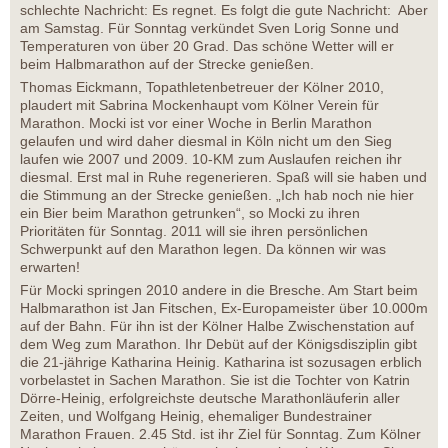
schlechte Nachricht: Es regnet. Es folgt die gute Nachricht: Aber
am Samstag. Für Sonntag verkündet Sven Lorig Sonne und
Temperaturen von über 20 Grad. Das schöne Wetter will er
beim Halbmarathon auf der Strecke genießen.
Thomas Eickmann, Topathletenbetreuer der Kölner 2010,
plaudert mit Sabrina Mockenhaupt vom Kölner Verein für
Marathon. Mocki ist vor einer Woche in Berlin Marathon
gelaufen und wird daher diesmal in Köln nicht um den Sieg
laufen wie 2007 und 2009. 10-KM zum Auslaufen reichen ihr
diesmal. Erst mal in Ruhe regenerieren. Spaß will sie haben und
die Stimmung an der Strecke genießen. „Ich hab noch nie hier
ein Bier beim Marathon getrunken“, so Mocki zu ihren
Prioritäten für Sonntag. 2011 will sie ihren persönlichen
Schwerpunkt auf den Marathon legen. Da können wir was
erwarten!
Für Mocki springen 2010 andere in die Bresche. Am Start beim
Halbmarathon ist Jan Fitschen, Ex-Europameister über 10.000m
auf der Bahn. Für ihn ist der Kölner Halbe Zwischenstation auf
dem Weg zum Marathon. Ihr Debüt auf der Königsdisziplin gibt
die 21-jährige Katharina Heinig. Katharina ist sozusagen erblich
vorbelastet in Sachen Marathon. Sie ist die Tochter von Katrin
Dörre-Heinig, erfolgreichste deutsche Marathonläuferin aller
Zeiten, und Wolfgang Heinig, ehemaliger Bundestrainer
Marathon Frauen. 2.45 Std. ist ihr Ziel für Sonntag. Zum Kölner