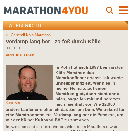
LAUFBERICHTE
Generali Köln Marathon
Verdamp lang her - zo foß durch Kölle
03.10.10
Autor:
Klaus Klein
In Köln hat mich 1997 beim ersten
Köln-Marathon das
Marathonfieber erfasst. Ich wurde
unheilbar infiziert. Wenn es in
meiner Heimatstadt einen
Marathon gibt, dann nicht ohne
mich, sagte ich mir und bereitete
Klaus Klein
mich laienhaft vor. Wie 12.000
andere Läufer erreichte ich das Ziel am Dom. Weltrekord für
eine Marathonpremiere. Verdamp lang her die Premiere, um
mit der Kölner Kultband BAP zu sprechen.
Inzwischen sind die Teilnehmerzahlen beim Marathon etwas