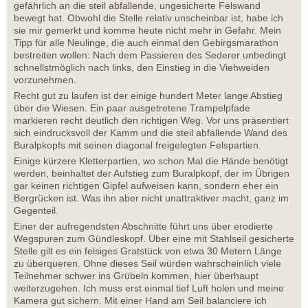
gefährlich an die steil abfallende, ungesicherte Felswand
bewegt hat. Obwohl die Stelle relativ unscheinbar ist, habe ich
sie mir gemerkt und komme heute nicht mehr in Gefahr. Mein
Tipp für alle Neulinge, die auch einmal den Gebirgsmarathon
bestreiten wollen: Nach dem Passieren des Sederer unbedingt
schnellstmöglich nach links, den Einstieg in die Viehweiden
vorzunehmen.
Recht gut zu laufen ist der einige hundert Meter lange Abstieg
über die Wiesen. Ein paar ausgetretene Trampelpfade
markieren recht deutlich den richtigen Weg. Vor uns präsentiert
sich eindrucksvoll der Kamm und die steil abfallende Wand des
Buralpkopfs mit seinen diagonal freigelegten Felspartien.
Einige kürzere Kletterpartien, wo schon Mal die Hände benötigt
werden, beinhaltet der Aufstieg zum Buralpkopf, der im Übrigen
gar keinen richtigen Gipfel aufweisen kann, sondern eher ein
Bergrücken ist. Was ihn aber nicht unattraktiver macht, ganz im
Gegenteil.
Einer der aufregendsten Abschnitte führt uns über erodierte
Wegspuren zum Gündleskopf. Über eine mit Stahlseil gesicherte
Stelle gilt es ein felsiges Gratstück von etwa 30 Metern Länge
zu überqueren. Ohne dieses Seil würden wahrscheinlich viele
Teilnehmer schwer ins Grübeln kommen, hier überhaupt
weiterzugehen. Ich muss erst einmal tief Luft holen und meine
Kamera gut sichern. Mit einer Hand am Seil balanciere ich