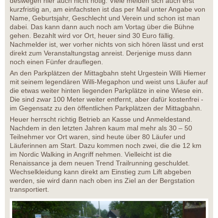
deswegen hier auch nicht nötig. Viele melden sich auch erst
kurzfristig an, am einfachsten ist das per Mail unter Angabe von
Name, Geburtsjahr, Geschlecht und Verein und schon ist man
dabei. Das kann dann auch noch am Vortag über die Bühne
gehen. Bezahlt wird vor Ort, heuer sind 30 Euro fällig.
Nachmelder ist, wer vorher nichts von sich hören lässt und erst
direkt zum Veranstaltungstag anreist. Derjenige muss dann
noch einen Fünfer drauflegen.
An den Parkplätzen der Mittagbahn steht Urgestein Willi Hiemer
mit seinem legendären Willi-Megaphon und weist uns Läufer auf
die etwas weiter hinten liegenden Parkplätze in eine Wiese ein.
Die sind zwar 100 Meter weiter entfernt, aber dafür kostenfrei -
im Gegensatz zu den öffentlichen Parkplätzen der Mittagbahn.
Heuer herrscht richtig Betrieb an Kasse und Anmeldestand.
Nachdem in den letzten Jahren kaum mal mehr als 30 – 50
Teilnehmer vor Ort waren, sind heute über 80 Läufer und
Läuferinnen am Start. Dazu kommen noch zwei, die die 12 km
im Nordic Walking in Angriff nehmen. Vielleicht ist die
Renaissance ja dem neuen Trend Trailrunning geschuldet.
Wechselkleidung kann direkt am Einstieg zum Lift abgeben
werden, sie wird dann nach oben ins Ziel an der Bergstation
transportiert.