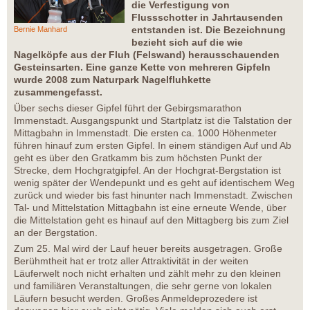
die Verfestigung von
Flussschotter in Jahrtausenden
entstanden ist. Die Bezeichnung
Bernie Manhard
bezieht sich auf die wie
Nagelköpfe aus der Fluh (Felswand) herausschauenden
Gesteinsarten. Eine ganze Kette von mehreren Gipfeln
wurde 2008 zum Naturpark Nagelfluhkette
zusammengefasst.
Über sechs dieser Gipfel führt der Gebirgsmarathon
Immenstadt. Ausgangspunkt und Startplatz ist die Talstation der
Mittagbahn in Immenstadt. Die ersten ca. 1000 Höhenmeter
führen hinauf zum ersten Gipfel. In einem ständigen Auf und Ab
geht es über den Gratkamm bis zum höchsten Punkt der
Strecke, dem Hochgratgipfel. An der Hochgrat-Bergstation ist
wenig später der Wendepunkt und es geht auf identischem Weg
zurück und wieder bis fast hinunter nach Immenstadt. Zwischen
Tal- und Mittelstation Mittagbahn ist eine erneute Wende, über
die Mittelstation geht es hinauf auf den Mittagberg bis zum Ziel
an der Bergstation.
Zum 25. Mal wird der Lauf heuer bereits ausgetragen. Große
Berühmtheit hat er trotz aller Attraktivität in der weiten
Läuferwelt noch nicht erhalten und zählt mehr zu den kleinen
und familiären Veranstaltungen, die sehr gerne von lokalen
Läufern besucht werden. Großes Anmeldeprozedere ist