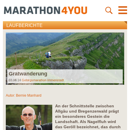
LAUFBERICHTE
Gratwanderung
03.08.14
Gebirgsmarathon Immenstadt
Autor:
Bernie Manhard
An der Schnittstelle zwischen
Allgäu und Bregenzerwald prägt
ein besonderes Gestein die
Landschaft. Als Nagelfluh wird
das Geröll bezeichnet, das durch