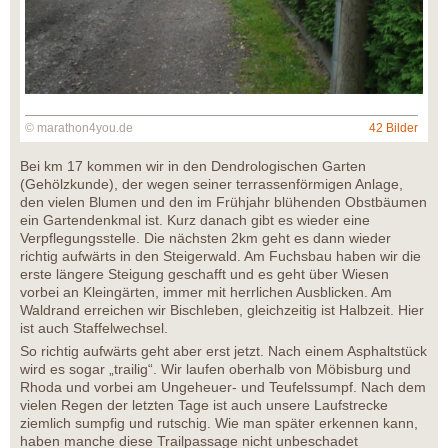
© marathon4you.de
42 Bilder
Bei km 17 kommen wir in den Dendrologischen Garten
(Gehölzkunde), der wegen seiner terrassenförmigen Anlage,
den vielen Blumen und den im Frühjahr blühenden Obstbäumen
ein Gartendenkmal ist. Kurz danach gibt es wieder eine
Verpflegungsstelle. Die nächsten 2km geht es dann wieder
richtig aufwärts in den Steigerwald. Am Fuchsbau haben wir die
erste längere Steigung geschafft und es geht über Wiesen
vorbei an Kleingärten, immer mit herrlichen Ausblicken. Am
Waldrand erreichen wir Bischleben, gleichzeitig ist Halbzeit. Hier
ist auch Staffelwechsel.
So richtig aufwärts geht aber erst jetzt. Nach einem Asphaltstück
wird es sogar „trailig“. Wir laufen oberhalb von Möbisburg und
Rhoda und vorbei am Ungeheuer- und Teufelssumpf. Nach dem
vielen Regen der letzten Tage ist auch unsere Laufstrecke
ziemlich sumpfig und rutschig. Wie man später erkennen kann,
haben manche diese Trailpassage nicht unbeschadet