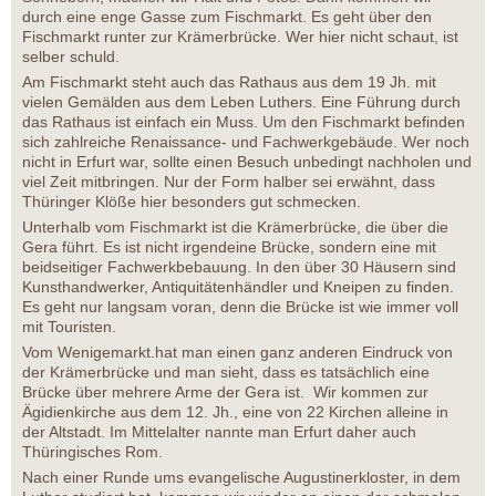
durch eine enge Gasse zum Fischmarkt. Es geht über den
Fischmarkt runter zur Krämerbrücke. Wer hier nicht schaut, ist
selber schuld.
Am Fischmarkt steht auch das Rathaus aus dem 19 Jh. mit
vielen Gemälden aus dem Leben Luthers. Eine Führung durch
das Rathaus ist einfach ein Muss. Um den Fischmarkt befinden
sich zahlreiche Renaissance- und Fachwerkgebäude. Wer noch
nicht in Erfurt war, sollte einen Besuch unbedingt nachholen und
viel Zeit mitbringen. Nur der Form halber sei erwähnt, dass
Thüringer Klöße hier besonders gut schmecken.
Unterhalb vom Fischmarkt ist die Krämerbrücke, die über die
Gera führt. Es ist nicht irgendeine Brücke, sondern eine mit
beidseitiger Fachwerkbebauung. In den über 30 Häusern sind
Kunsthandwerker, Antiquitätenhändler und Kneipen zu finden.
Es geht nur langsam voran, denn die Brücke ist wie immer voll
mit Touristen.
Vom Wenigemarkt.hat man einen ganz anderen Eindruck von
der Krämerbrücke und man sieht, dass es tatsächlich eine
Brücke über mehrere Arme der Gera ist. Wir kommen zur
Ägidienkirche aus dem 12. Jh., eine von 22 Kirchen alleine in
der Altstadt. Im Mittelalter nannte man Erfurt daher auch
Thüringisches Rom.
Nach einer Runde ums evangelische Augustinerkloster, in dem