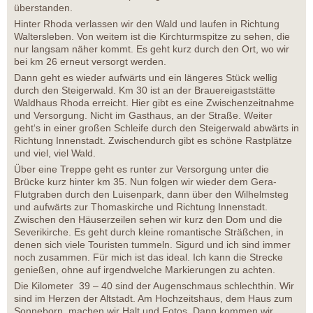
überstanden.
Hinter Rhoda verlassen wir den Wald und laufen in Richtung
Waltersleben. Von weitem ist die Kirchturmspitze zu sehen, die
nur langsam näher kommt. Es geht kurz durch den Ort, wo wir
bei km 26 erneut versorgt werden.
Dann geht es wieder aufwärts und ein längeres Stück wellig
durch den Steigerwald. Km 30 ist an der Brauereigaststätte
Waldhaus Rhoda erreicht. Hier gibt es eine Zwischenzeitnahme
und Versorgung. Nicht im Gasthaus, an der Straße. Weiter
geht‘s in einer großen Schleife durch den Steigerwald abwärts in
Richtung Innenstadt. Zwischendurch gibt es schöne Rastplätze
und viel, viel Wald.
Über eine Treppe geht es runter zur Versorgung unter die
Brücke kurz hinter km 35. Nun folgen wir wieder dem Gera-
Flutgraben durch den Luisenpark, dann über den Wilhelmsteg
und aufwärts zur Thomaskirche und Richtung Innenstadt.
Zwischen den Häuserzeilen sehen wir kurz den Dom und die
Severikirche. Es geht durch kleine romantische Sträßchen, in
denen sich viele Touristen tummeln. Sigurd und ich sind immer
noch zusammen. Für mich ist das ideal. Ich kann die Strecke
genießen, ohne auf irgendwelche Markierungen zu achten.
Die Kilometer 39 – 40 sind der Augenschmaus schlechthin. Wir
sind im Herzen der Altstadt. Am Hochzeitshaus, dem Haus zum
Sonneborn, machen wir Halt und Fotos. Dann kommen wir