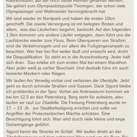
Radrennbahn, auf der noch heute Rennen gefahren werden.
Sie gehört zum Olympiastützpunkt Thüringen, der schon viele
Olympiasieger und Weltmeister hervorgebracht hat.
Wir sind wieder im Nordpark und haben die ersten 10km
geschafft. Die zweite Versorgung ist mit belegten Broten und
allem, was das Läuferherz begehrt, bestückt. Auf den folgenden
1,5km kommen uns andere Läufer entgegen, dann führt uns die
Laufstrecke wieder zum Fluss. Beim Überqueren von Straßen
sind die Verkehrsregeln und vor allem die Fußgängerampeln zu
beachten. Wer hier bei Rot weiter läuft und erwischt wird, droht
die Disqualifikation. So steht es in der Ausschreibung. Jeder hält
sich dran. Das erlebe ich zum ersten Mal bei einem Marathon.
Aber jeder weiß ja vorher Bescheid. Und deshalb höre ich auch
keinerlei Meckern oder Klagen.
Wir laufen Am Venedig vorbei und verlassen die Uferidylle. Jetzt
geht es durch schmale Straßen und Gassen. Dank Sigurd bleibe
ich problemlos in der Spur. Vorbei am Andreasturm kommen wir
bei km 12,5 an den Petersberg. Berg steht für aufwärts, also
laufen wir rauf zur Zitadelle. Die Festung Petersberg wurde im
17. – 19. Jh. zur Stadtbefestigung errichtet und sollte vor
Angriffen der Protestantischen Mächte schützen. Eine
Besichtigung lohnt sich. Man wird durch viele kleine und enge
Geheimgänge geführt.
Sigurd kennt die Strecke im Schlaf. Wir laufen direkt an der
Zitadellenmauer auf dem schmalen Weg rund um die Burg. Bei