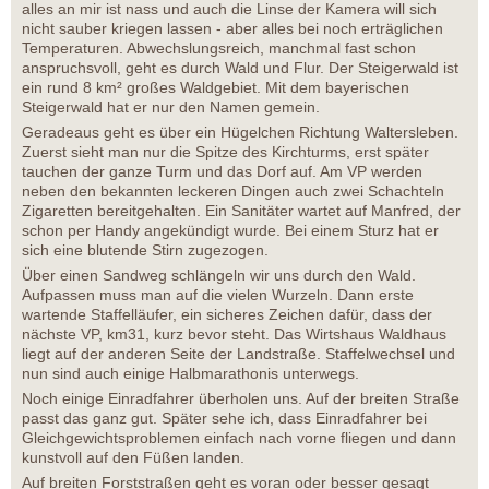
alles an mir ist nass und auch die Linse der Kamera will sich
nicht sauber kriegen lassen - aber alles bei noch erträglichen
Temperaturen. Abwechslungsreich, manchmal fast schon
anspruchsvoll, geht es durch Wald und Flur. Der Steigerwald ist
ein rund 8 km² großes Waldgebiet. Mit dem bayerischen
Steigerwald hat er nur den Namen gemein.
Geradeaus geht es über ein Hügelchen Richtung Waltersleben.
Zuerst sieht man nur die Spitze des Kirchturms, erst später
tauchen der ganze Turm und das Dorf auf. Am VP werden
neben den bekannten leckeren Dingen auch zwei Schachteln
Zigaretten bereitgehalten. Ein Sanitäter wartet auf Manfred, der
schon per Handy angekündigt wurde. Bei einem Sturz hat er
sich eine blutende Stirn zugezogen.
Über einen Sandweg schlängeln wir uns durch den Wald.
Aufpassen muss man auf die vielen Wurzeln. Dann erste
wartende Staffelläufer, ein sicheres Zeichen dafür, dass der
nächste VP, km31, kurz bevor steht. Das Wirtshaus Waldhaus
liegt auf der anderen Seite der Landstraße. Staffelwechsel und
nun sind auch einige Halbmarathonis unterwegs.
Noch einige Einradfahrer überholen uns. Auf der breiten Straße
passt das ganz gut. Später sehe ich, dass Einradfahrer bei
Gleichgewichtsproblemen einfach nach vorne fliegen und dann
kunstvoll auf den Füßen landen.
Auf breiten Forststraßen geht es voran oder besser gesagt