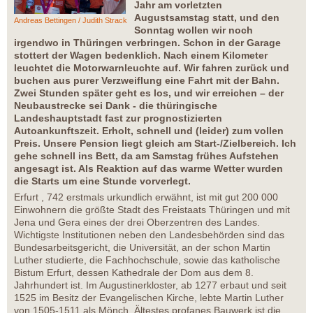
Jahr am vorletzten
Augustsamstag statt, und den
Andreas Bettingen / Judith Strack
Sonntag wollen wir noch
irgendwo in Thüringen verbringen. Schon in der Garage
stottert der Wagen bedenklich. Nach einem Kilometer
leuchtet die Motorwarnleuchte auf. Wir fahren zurück und
buchen aus purer Verzweiflung eine Fahrt mit der Bahn.
Zwei Stunden später geht es los, und wir erreichen – der
Neubaustrecke sei Dank - die thüringische
Landeshauptstadt fast zur prognostizierten
Autoankunftszeit. Erholt, schnell und (leider) zum vollen
Preis. Unsere Pension liegt gleich am Start-/Zielbereich. Ich
gehe schnell ins Bett, da am Samstag frühes Aufstehen
angesagt ist. Als Reaktion auf das warme Wetter wurden
die Starts um eine Stunde vorverlegt.
Erfurt , 742 erstmals urkundlich erwähnt, ist mit gut 200 000
Einwohnern die größte Stadt des Freistaats Thüringen und mit
Jena und Gera eines der drei Oberzentren des Landes.
Wichtigste Institutionen neben den Landesbehörden sind das
Bundesarbeitsgericht, die Universität, an der schon Martin
Luther studierte, die Fachhochschule, sowie das katholische
Bistum Erfurt, dessen Kathedrale der Dom aus dem 8.
Jahrhundert ist. Im Augustinerkloster, ab 1277 erbaut und seit
1525 im Besitz der Evangelischen Kirche, lebte Martin Luther
von 1505-1511 als Mönch. Ältestes profanes Bauwerk ist die