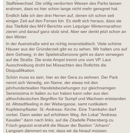
Staffelwechsel. Die völlig verdorrten Wiesen des Parks lassen
erahnen, dass es hier schon lange nicht mehr geregnet hat.
Endlich falle ich den drei Herren auf, denen ich schon seit
einiger Zeit auf den Fersen bin. Es stellt sich heraus, dass sie
das Titelbild des M4Y-Berichts vom Leipziger Wintermarathon
zieren und darauf ganz stolz sind. Aber wer denkt jetzt schon an
den Winter.
In der Auenstraße wird es richtig innenstädtisch. Viele schöne
Häuser aus der Gründerzeit gibt es zu sehen. Wir halten uns auf
dem Gehweg, in der Spielstraßenzone geht es dann verwegen
auf die Straße. Die erste Ampel trennt uns vom VP. Laut
Ausschreibung droht bei Missachten des Rotlichts die
Disqualifikation.
Schön muss es sein, hier an der Gera zu wohnen. Der Park
nennt sich Venedig, ein Name, der etwas mit den
jahrhundertealten Handelsbeziehungen zur gleichnamigen
Serenissima in Italien zu tun haben kann oder aus den
althochdeutschen Begriffen für Sumpf und Wachsen entstanden
ist. Altstadtfeeling in der Webergasse, samt rustikalem
Kopfsteinpflaster. St.-Andreas- Kirche. Eine Trambahn darf
vorbei. Dann weiter auf erhöhtem Weg. Am Lokal "Andreas
Kavalier" dann nach links, auf die Zitadelle Petersberg-zu.
Frisch geputzt erstrahlt die Mauer der Bastion "Johann".
Langsam dämmert es mir, dass wir da hinauf müssen.