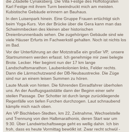
die Zitadelle Cyriaksberg. Die Villa Festge des Hoffotografen
Karl Festge mit ihrem Turm beeindruckt mich am meisten.
Kubistische Gebäude erinnern an Bauhaus.
In den Luisenpark hinein. Eine Gruppe Frauen ertüchtigt sich
beim Yoga-Kurs. Von der Brücke über die Gera kann man das
Schwimmbecken des kleinen aber historischen
Dreienbrunnenbads sehen. Die zugehörigen Gebäude sind wie
viele Häuser Erfurts im Fachwerkstil gehalten. Noch ist nichts los
im Bad.
Vor der Unterführung an der Motzstraße ein großer VP, unsere
Startnummern werden erfasst. Ich genehmige mir zwei belegte
Brote. Lecker. Hier beginnt nun der 17 km lange
Landschaftsmarathon. Laubenkolonien links, Felder rechts.
Dann die Lärmschutzwand der DB-Neubaustrecke. Die Züge
sind nur an einem leisen Summen zu hören.
Laute Musik von hinten. Die führenden Einradfahrer überholen
uns. An der Ausflugsgaststätte dann der Beginn einer sehr
steilen Passage. Der Schotter ist durch lange zurückliegende
Regenfälle von tiefen Furchen durchzogen. Laut schnaubend
kämpfe mich nach oben.
Am VP Bischleben-Stedten, km 22, Zeitnahme, Wechselstelle
und Trennung von den Halbmarathonis, deren Start war um
9:30. Über Landwirtschaftswege geht es wellig dahin. Ich bin
froh, dass es heute Vormittag bewölkt ist. Zwar recht schwül -