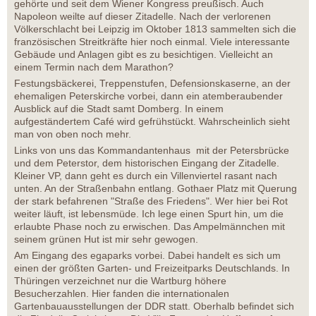
gehörte und seit dem Wiener Kongress preußisch. Auch
Napoleon weilte auf dieser Zitadelle. Nach der verlorenen
Völkerschlacht bei Leipzig im Oktober 1813 sammelten sich die
französischen Streitkräfte hier noch einmal. Viele interessante
Gebäude und Anlagen gibt es zu besichtigen. Vielleicht an
einem Termin nach dem Marathon?
Festungsbäckerei, Treppenstufen, Defensionskaserne, an der
ehemaligen Peterskirche vorbei, dann ein atemberaubender
Ausblick auf die Stadt samt Domberg. In einem
aufgeständertem Café wird gefrühstückt. Wahrscheinlich sieht
man von oben noch mehr.
Links von uns das Kommandantenhaus mit der Petersbrücke
und dem Peterstor, dem historischen Eingang der Zitadelle.
Kleiner VP, dann geht es durch ein Villenviertel rasant nach
unten. An der Straßenbahn entlang. Gothaer Platz mit Querung
der stark befahrenen "Straße des Friedens". Wer hier bei Rot
weiter läuft, ist lebensmüde. Ich lege einen Spurt hin, um die
erlaubte Phase noch zu erwischen. Das Ampelmännchen mit
seinem grünen Hut ist mir sehr gewogen.
Am Eingang des egaparks vorbei. Dabei handelt es sich um
einen der größten Garten- und Freizeitparks Deutschlands. In
Thüringen verzeichnet nur die Wartburg höhere
Besucherzahlen. Hier fanden die internationalen
Gartenbauausstellungen der DDR statt. Oberhalb befindet sich