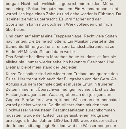
bergab. Nicht mehr wirklich fit, gebe ich mir trotzdem Mühe,
noch einige Sekunden gutzumachen. Ein Halbmarathoni zieht
vorbei. Ich lege einen Zahn zu und gehe wieder in Führung. Da
ist einer ziemlich überrascht. Es wird flacher und der
Sportsmann kann nun doch sein Werk vollenden und mich
überholen.
Und dann auf einmal eine Treppenanlage. Recht viele Stufen
nach unten. Die Beine schlottern. Ein Musikant wartet in der
Bahnunterführung auf uns, unsere Landschaftsrunde ist zu
Ende. VP Motzstraße und dann weiter.
Das Schöne bei diesem Marathon heute ist, dass ich fast nie
alleine bin. Immer wieder sehe ich bekannte Gesichter. Und
Dietmar bleibt mein ständiger Begleiter.
Kurze Zeit später sind wir wieder am Freibad und queren den
Fluss. Hier trennt sich auch der Flutgraben von der Gera. Als
Abfluss aus dem Rennsteiggebiet musste Erfurt in früheren
Zeiten immer mit Überschwemmungen rechnen. Erst als die
Festungsanlagen samt Wassergraben an der jetzigen Juri-
Gagarin-Straße fertig waren, konnte Wasser an der Innenstadt
vorbei geleitet werden. Da die Militärs dann mit den vom
Hochwasser verwüsteten Festungsanlagen zurechtkommen
mussten, wurde der Entschluss gefasst, einen Flutgraben
anzulegen. In den Jahren 1890 bis 1898 wurde dieser östlich
der Innenstadt angelegt. Seitdem wird die Wassermenge der