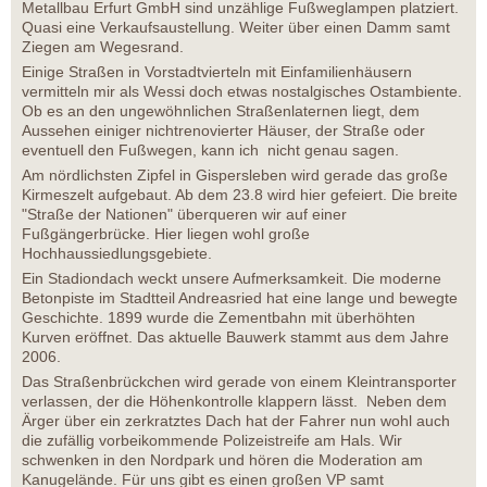
Metallbau Erfurt GmbH sind unzählige Fußweglampen platziert.
Quasi eine Verkaufsaustellung. Weiter über einen Damm samt
Ziegen am Wegesrand.
Einige Straßen in Vorstadtvierteln mit Einfamilienhäusern
vermitteln mir als Wessi doch etwas nostalgisches Ostambiente.
Ob es an den ungewöhnlichen Straßenlaternen liegt, dem
Aussehen einiger nichtrenovierter Häuser, der Straße oder
eventuell den Fußwegen, kann ich nicht genau sagen.
Am nördlichsten Zipfel in Gispersleben wird gerade das große
Kirmeszelt aufgebaut. Ab dem 23.8 wird hier gefeiert. Die breite
"Straße der Nationen" überqueren wir auf einer
Fußgängerbrücke. Hier liegen wohl große
Hochhaussiedlungsgebiete.
Ein Stadiondach weckt unsere Aufmerksamkeit. Die moderne
Betonpiste im Stadtteil Andreasried hat eine lange und bewegte
Geschichte. 1899 wurde die Zementbahn mit überhöhten
Kurven eröffnet. Das aktuelle Bauwerk stammt aus dem Jahre
2006.
Das Straßenbrückchen wird gerade von einem Kleintransporter
verlassen, der die Höhenkontrolle klappern lässt. Neben dem
Ärger über ein zerkratztes Dach hat der Fahrer nun wohl auch
die zufällig vorbeikommende Polizeistreife am Hals. Wir
schwenken in den Nordpark und hören die Moderation am
Kanugelände. Für uns gibt es einen großen VP samt