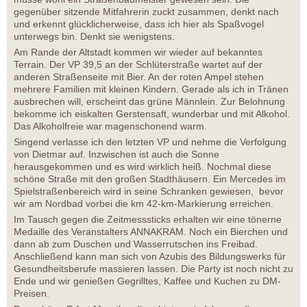
gegenüber sitzende Mitfahrerin zuckt zusammen, denkt nach
und erkennt glücklicherweise, dass ich hier als Spaßvogel
unterwegs bin. Denkt sie wenigstens.
Am Rande der Altstadt kommen wir wieder auf bekanntes
Terrain. Der VP 39,5 an der Schlüterstraße wartet auf der
anderen Straßenseite mit Bier. An der roten Ampel stehen
mehrere Familien mit kleinen Kindern. Gerade als ich in Tränen
ausbrechen will, erscheint das grüne Männlein. Zur Belohnung
bekomme ich eiskalten Gerstensaft, wunderbar und mit Alkohol.
Das Alkoholfreie war magenschonend warm.
Singend verlasse ich den letzten VP und nehme die Verfolgung
von Dietmar auf. Inzwischen ist auch die Sonne
herausgekommen und es wird wirklich heiß. Nochmal diese
schöne Straße mit den großen Stadthäusern. Ein Mercedes im
Spielstraßenbereich wird in seine Schranken gewiesen, bevor
wir am Nordbad vorbei die km 42-km-Markierung erreichen.
Im Tausch gegen die Zeitmesssticks erhalten wir eine tönerne
Medaille des Veranstalters ANNAKRAM. Noch ein Bierchen und
dann ab zum Duschen und Wasserrutschen ins Freibad.
Anschließend kann man sich von Azubis des Bildungswerks für
Gesundheitsberufe massieren lassen. Die Party ist noch nicht zu
Ende und wir genießen Gegrilltes, Kaffee und Kuchen zu DM-
Preisen.