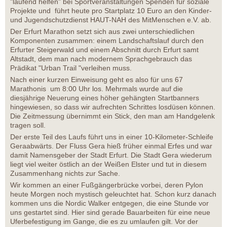
"laufend helfen" bei Sportveranstaltungen Spenden für soziale
Projekte und führt heute pro Startplatz 10 Euro an den Kinder-
und Jugendschutzdienst HAUT-NAH des MitMenschen e.V. ab.
Der Erfurt Marathon setzt sich aus zwei unterschiedlichen
Komponenten zusammen: einem Landschaftslauf durch den
Erfurter Steigerwald und einem Abschnitt durch Erfurt samt
Altstadt, dem man nach modernem Sprachgebrauch das
Prädikat "Urban Trail "verleihen muss.
Nach einer kurzen Einweisung geht es also für uns 67
Marathonis um 8:00 Uhr los. Mehrmals wurde auf die
diesjährige Neuerung eines höher gehängten Startbanners
hingewiesen, so dass wir aufrechten Schrittes losdüsen können.
Die Zeitmessung übernimmt ein Stick, den man am Handgelenk
tragen soll.
Der erste Teil des Laufs führt uns in einer 10-Kilometer-Schleife
Geraabwärts. Der Fluss Gera hieß früher einmal Erfes und war
damit Namensgeber der Stadt Erfurt. Die Stadt Gera wiederum
liegt viel weiter östlich an der Weißen Elster und tut in diesem
Zusammenhang nichts zur Sache.
Wir kommen an einer Fußgängerbrücke vorbei, deren Pylon
heute Morgen noch mystisch geleuchtet hat. Schon kurz danach
kommen uns die Nordic Walker entgegen, die eine Stunde vor
uns gestartet sind. Hier sind gerade Bauarbeiten für eine neue
Uferbefestigung im Gange, die es zu umlaufen gilt. Vor der