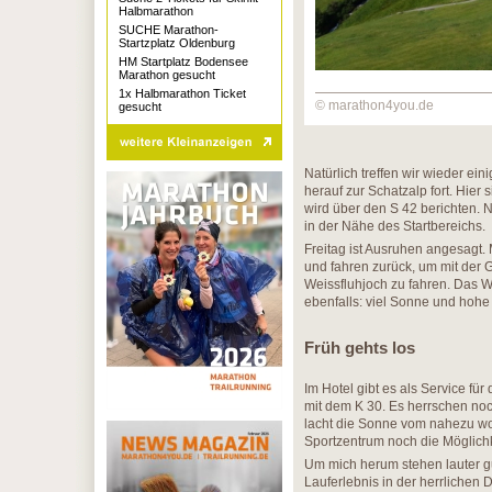
Halbmarathon
SUCHE Marathon-
Startzplatz Oldenburg
HM Startplatz Bodensee
Marathon gesucht
1x Halbmarathon Ticket
© marathon4you.de
gesucht
Natürlich treffen wir wieder ei
herauf zur Schatzalp fort. Hier 
wird über den S 42 berichten. 
in der Nähe des Startbereichs.
Freitag ist Ausruhen angesagt. 
und fahren zurück, um mit der 
Weissfluhjoch zu fahren. Das We
ebenfalls: viel Sonne und hoh
Früh gehts los
Im Hotel gibt es als Service fü
mit dem K 30. Es herrschen noc
lacht die Sonne vom nahezu wo
Sportzentrum noch die Möglich
Um mich herum stehen lauter gu
Lauferlebnis in der herrlichen 