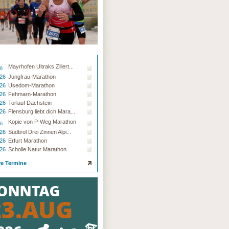
Mayrhofen Ultraks Zillert...
26
.26
Jungfrau-Marathon
.26
Usedom-Marathon
.26
Fehmarn-Marathon
.26
Torlauf Dachstein
.26
Flensburg liebt dich Mara...
Kopie von P-Weg Marathon
26
.26
Südtirol Drei Zinnen Alpi...
.26
Erfurt Marathon
.26
Scholle Natur Marathon
re Termine