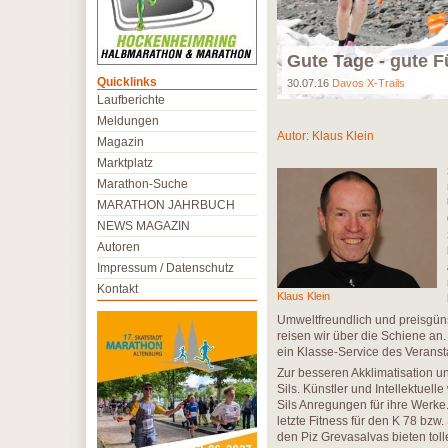
Gute Tage - gute F
Quicklinks
30.07.16
Davos X-Trails
Laufberichte
Meldungen
Autor:
Klaus Klein
Magazin
Marktplatz
Marathon-Suche
MARATHON JAHRBUCH
NEWS MAGAZIN
Autoren
Impressum / Datenschutz
Kontakt
Klaus Klein
Umweltfreundlich und preisgün
reisen wir über die Schiene an.
ein Klasse-Service des Veransta
Zur besseren Akklimatisation un
Sils. Künstler und Intellektuel
Sils Anregungen für ihre Werke
letzte Fitness für den K 78 bzw
den Piz Grevasalvas bieten toll