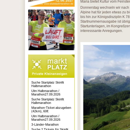
Maria bietet Kultur vom Feinste
Donnerstag wechseln wir nach 
Alpine hat für jeden etwas zu bi
bis hin zur Königsdisziplin K 78
Startnummernausgabe ist übrige
Startunterlagen, im Kongreßzent
interesssante Anregungen.
Suche Startplatz Skinfit
Halbmarathon
Ulm Halbmarathon /
Marathon27.09.2026
Suche Startplatz Skinfit
Halbmarathon
Marathon-Ticket abzugeben
(42km), 60€
Ulm Halbmarathon /
Marathon27.09.2026
3-Länder-Marathon
Suche 2 Tickets für Skinfit