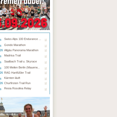
Swiss Alps 100 Endurance ...
26
Gondo Marathon
26
.26
Allgäu Panorama Marathon
Madrisa Trail
26
Saalbach Trail u. Skyrace
26
100 Meilen Berlin (Mauerw...
26
.26
RAG Hartfüßler Trail
Kärnten läuft
26
.26
Churfirsten Trail Run
Resia Rosolina Relay
26