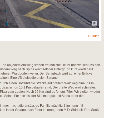
11 Bilder
rt und an jedem Abzweig stehen freundliche Helfer und weisen uns den
Auf dem Weg nach Spina wechselt der Untergrund kurz wieder auf
enehmen Waldboden weiter. Der Sertigbach wird auf einer Brücke
teigen. Eine VS bietet die ersten Bananen.
durch einen Hof führt die Strecke auf breitem Waldweg hinauf. Ein
t, dass schon 10,1 Km gelaufen sind. Der breite Weg wird schmaler,
Platz zum Laufen. Noch 65 Km sind es für uns 78er. Wir stoßen wieder
nach Spina. Für mich ist der Stimmungspunkt Spina einer der
e immer macht die ansässige Familie mächtig Stimmung mit
itten in der Gruppe auch Einer im orangenen M4Y-Shirt mit. Den Spaß