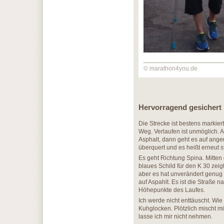
© marathon4you.de
Hervorragend gesichert
Die Strecke ist bestens markie
Weg. Verlaufen ist unmöglich. 
Asphalt, dann geht es auf ang
überquert und es heißt erneut s
Es geht Richtung Spina. Mitten 
blaues Schild für den K 30 zeig
aber es hat unverändert genug 
auf Aspahlt. Es ist die Straße 
Höhepunkte des Laufes.
Ich werde nicht enttäuscht. Wi
Kuhglocken. Plötzlich mischt m
lasse ich mir nicht nehmen.