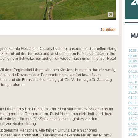
15 Bilder
nige bekannte Gesichter. Das setzt sich bei unserem traditionellen Gang
30.08
sitzt Birgit auf der Terrasse und lässt sich einen Kaffee schmecken. Sie
05.09
Nach einem Schwätzchen ziehen wir wieder nach unten in unser Hotel
20.09
27.09
Mit dem Regioticket fahren wir nach Klosters, bummeln dort ein wenig
04.10
Gästekarte Davos mit der Parsennbahn kostenfrei herauf zum
11.10
tter und die Fernsicht sind richtig gut. Die Vorhersage für Samstag
24.10
e Temperaturen.
25.10
25.10
01.11
09.11
06.12
r die Läufer ab 5 Uhr Frühstück. Um 7 Uhr startet der K 78 gemeinsam
06.12
h angenehme Temperaturen. Es ist frisch, aber nicht kalt. Und dazu
lkenfreien Himmel. Für Spätentschlossene gibt es vor dem
13.12
keit zur Nachmeldung.
07.03
19.04
t gelaunte Menschen. Alle freuen wir uns auf ein schönes
24.04
Davoser Berglandschaft. Es erklingt die bekannte Musik und Punkt 7