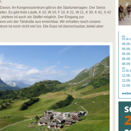
n.
Davos. Im Kongresszentrum gibt es die Startunterlagen. Der Swiss
eten. Es gibt Kids Läufe, K 10, W 10, F 10, K 21, W 21, K 30, K 42, S 42
, letztere ist auch als Staffel möglich. Der Eingang zur
ns von der Talstraße aus erreichbar. Wir erhalten rasch unsere
rum ist noch nicht viel los. Die Expo ist überschaubar, bietet aber
04. -
05.09.
05.09
05.09
05.09
05.09
06.09
10. -
12.09.
12.09
12.09
12.09
weite