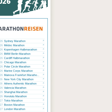
.26
Sydney Marathon
.26
Médoc Marathon
.26
Kopenhagen Halbmarathon
.26
BMW Berlin-Marathon
.26
Cardiff Halbmarathon
.26
Chicago Marathon
.26
Polar Circle Marathon
.26
Marine Corps Marathon
.26
Mainova Frankfurt Maratho...
.26
New York City Marathon
.26
Athens Authentic Marathon
.26
Valencia Marathon
.26
Shanghai Marathon
.26
Honolulu Marathon
.27
Tokio Marathon
.27
Boston Marathon
.27
London Marathon