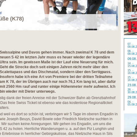
üße (K78)
07. -
09.08.
08. -
Swissalpine und Davos gehen immer. Nach zweimal K 78 und dem
09.08.
neuen S 42 im letzten Jahr muss es heuer wieder der legendäre
09.08
Ultra sein. Im gewissen Maße ist der Lauf eine Neuerung für mich.
14. -
15.08.
Geht die Strecke doch seit einigen Jahren nicht mehr über den
15. -
Scalettapass und das Dischmatal, sondern über den Sertigpass.
16.08.
Insofern habe ich eine Art von Premiere bei der dritten Teilnahme
15. -
16.08.
am K 78, der im Übrigen auch nur noch 76,1 Km lang ist, aber dafür
23.08
mit 2560 Hm rauf und runter einige Höhenmeter mehr aufweist. Ich
28. -
bin wieder mit Dieter unterwegs.
30.08.
29.08
stig dank der freien Anreise mit der Schweizer Bahn ab Grenzbahnhof
04. -
 Das freie Swiss Ticket ist ebenso wie das kostenlose Regionalticket
05.09.
lters.
d weil es dort so schön ist, verbringen wir 5 Tage im oberen Engadin in
le wie Joseph Beuys, David Bowie oder Friedrich Nietzsche suchten in
. Wir suchen keine Anregungen. Wir gehen ins Engadin, um uns die
. S 42 zu holen. Herrliche Wanderungen u. a. auf den Piz Lunghin und
e Erlebnisse in herrlicher Gebirgskulisse, das Nietzsche Haus in Sils