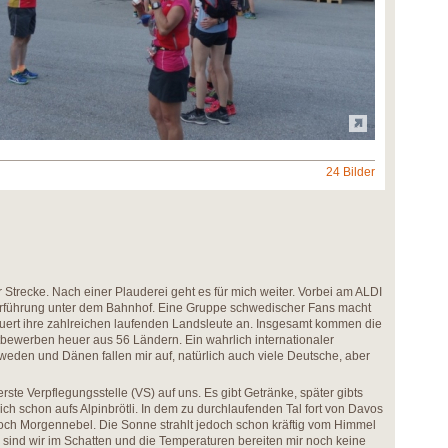
24 Bilder
 Strecke. Nach einer Plauderei geht es für mich weiter. Vorbei am ALDI
erführung unter dem Bahnhof. Eine Gruppe schwedischer Fans macht
euert ihre zahlreichen laufenden Landsleute an. Insgesamt kommen die
tbewerben heuer aus 56 Ländern. Ein wahrlich internationaler
eden und Dänen fallen mir auf, natürlich auch viele Deutsche, aber
rste Verpflegungsstelle (VS) auf uns. Es gibt Getränke, später gibts
ch schon aufs Alpinbrötli. In dem zu durchlaufenden Tal fort von Davos
och Morgennebel. Die Sonne strahlt jedoch schon kräftig vom Himmel
r sind wir im Schatten und die Temperaturen bereiten mir noch keine