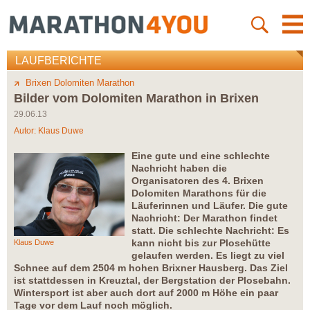
LAUFBERICHTE
Brixen Dolomiten Marathon
Bilder vom Dolomiten Marathon in Brixen
29.06.13
Autor:
Klaus Duwe
Eine gute und eine schlechte
Nachricht haben die
Organisatoren des 4. Brixen
Dolomiten Marathons für die
Läuferinnen und Läufer. Die gute
Nachricht: Der Marathon findet
statt. Die schlechte Nachricht: Es
kann nicht bis zur Plosehütte
Klaus Duwe
gelaufen werden. Es liegt zu viel
Schnee auf dem 2504 m hohen Brixner Hausberg. Das Ziel
ist stattdessen in Kreuztal, der Bergstation der Plosebahn.
Wintersport ist aber auch dort auf 2000 m Höhe ein paar
Tage vor dem Lauf noch möglich.