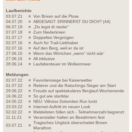
Laufberichte
03.07.21
Von Brixen auf die Plose
04.07.20
ABGESAGT: ERINNERST DU DICH? (44)
06.07.19
„Do legst di nieder“
07.07.18
Zum Niederknien
01.07.17
Doppeltes Vergnügen
02.07.16
Auch für Trail-Liebhaber
02.07.16
Auf den Berg, weil er da ist
27.06.15
Wenn das Wörtchen „wenn“ nicht wär‘
27.06.15
All inklusive
28.06.14
Laufabenteuer im Wolkenmeer
Meldungen
02.07.22
Favoritensiege bei Kaiserwetter
01.07.22
Reiterer und die Ratschings-Sieger am Start
29.06.22
Freude auf spektakuläres Berglauf-Wochenende
16.06.22
So gut wie startklar
24.05.22
NEU: Villnöss Dolomiten Run lockt
23.03.22
Internet-Auftritt im neuen Look
02.02.22
Meldelisten füllen sich - Teilnehmerzahl begrenzt
11.11.21
Veranstalter halten an Bewährtem fest
Tragisches Unglück überschattet Brixen
03.07.21
Marathon