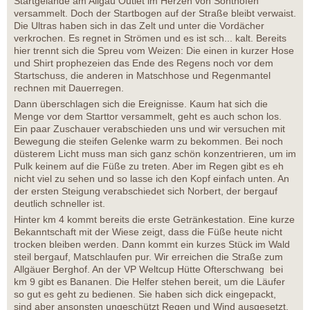
Startgelände am Allgäu Outlet im Herzen von Sonthofen
versammelt. Doch der Startbogen auf der Straße bleibt verwaist.
Die Ultras haben sich in das Zelt und unter die Vordächer
verkrochen. Es regnet in Strömen und es ist sch... kalt. Bereits
hier trennt sich die Spreu vom Weizen: Die einen in kurzer Hose
und Shirt prophezeien das Ende des Regens noch vor dem
Startschuss, die anderen in Matschhose und Regenmantel
rechnen mit Dauerregen.
Dann überschlagen sich die Ereignisse. Kaum hat sich die
Menge vor dem Starttor versammelt, geht es auch schon los.
Ein paar Zuschauer verabschieden uns und wir versuchen mit
Bewegung die steifen Gelenke warm zu bekommen. Bei noch
düsterem Licht muss man sich ganz schön konzentrieren, um im
Pulk keinem auf die Füße zu treten. Aber im Regen gibt es eh
nicht viel zu sehen und so lasse ich den Kopf einfach unten. An
der ersten Steigung verabschiedet sich Norbert, der bergauf
deutlich schneller ist.
Hinter km 4 kommt bereits die erste Getränkestation. Eine kurze
Bekanntschaft mit der Wiese zeigt, dass die Füße heute nicht
trocken bleiben werden. Dann kommt ein kurzes Stück im Wald
steil bergauf, Matschlaufen pur. Wir erreichen die Straße zum
Allgäuer Berghof. An der VP Weltcup Hütte Ofterschwang bei
km 9 gibt es Bananen. Die Helfer stehen bereit, um die Läufer
so gut es geht zu bedienen. Sie haben sich dick eingepackt,
sind aber ansonsten ungeschützt Regen und Wind ausgesetzt.