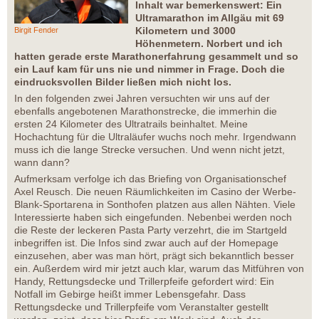
Inhalt war bemerkenswert: Ein
Ultramarathon im Allgäu mit 69
Kilometern und 3000
Birgit Fender
Höhenmetern. Norbert und ich
hatten gerade erste Marathonerfahrung gesammelt und so
ein Lauf kam für uns nie und nimmer in Frage. Doch die
eindrucksvollen Bilder ließen mich nicht los.
In den folgenden zwei Jahren versuchten wir uns auf der
ebenfalls angebotenen Marathonstrecke, die immerhin die
ersten 24 Kilometer des Ultratrails beinhaltet. Meine
Hochachtung für die Ultraläufer wuchs noch mehr. Irgendwann
muss ich die lange Strecke versuchen. Und wenn nicht jetzt,
wann dann?
Aufmerksam verfolge ich das Briefing von Organisationschef
Axel Reusch. Die neuen Räumlichkeiten im Casino der Werbe-
Blank-Sportarena in Sonthofen platzen aus allen Nähten. Viele
Interessierte haben sich eingefunden. Nebenbei werden noch
die Reste der leckeren Pasta Party verzehrt, die im Startgeld
inbegriffen ist. Die Infos sind zwar auch auf der Homepage
einzusehen, aber was man hört, prägt sich bekanntlich besser
ein. Außerdem wird mir jetzt auch klar, warum das Mitführen von
Handy, Rettungsdecke und Trillerpfeife gefordert wird: Ein
Notfall im Gebirge heißt immer Lebensgefahr. Dass
Rettungsdecke und Trillerpfeife vom Veranstalter gestellt