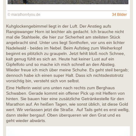
© marathon4you.de
34 Bilder
Kuhglockengebimmel liegt in der Luft. Der Anstieg aufs
Rangiswanger Horn ist leichter als gedacht. Ich brauche nicht
mal die Stahlseile, die hier zur Sicherheit am steilsten Stück
angebracht sind. Unter uns liegt Sonthofen, vor uns ein lichter
Nadelwald - beides im Nebel. Beim Aufstieg zum Weiherkopf
beginnt es plötzlich zu graupeln. Jetzt fehlt bloß noch Schnee,
kalt genug fühlt es sich an. Heute hat keiner Lust auf ein
Gipfelfoto und so mache ich mich schnell an den Abstieg.
Wieder freue ich mich über meine Schuhe. Es geht steil bergab;
dennoch habe ich einen super Halt. Dass ich nichtsdestotrotz
vorsichtig bin, versteht sich von selbst.
Eine Helferin weist uns unten nach rechts zum Berghaus
Schwaben. Gerade kommt ein offener Pick up mit Helfern von
hinten. Sie bauen hier eine zusätzliche Getränkestelle für den
Marathon auf. An heißen Tagen, wie sonst üblich, ist diese Gold
wert. Wir verlassen jetzt die Straße. Auf Tails geht es erst wellig,
dann steiler bergauf. Oben überqueren wir den Grat und es
geht wieder abwärts.