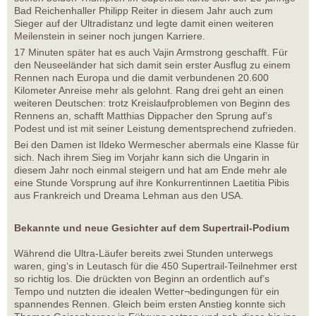
Bad Reichenhaller Philipp Reiter in diesem Jahr auch zum
Sieger auf der Ultradistanz und legte damit einen weiteren
Meilenstein in seiner noch jungen Karriere.
17 Minuten später hat es auch Vajin Armstrong geschafft. Für
den Neuseeländer hat sich damit sein erster Ausflug zu einem
Rennen nach Europa und die damit verbundenen 20.600
Kilometer Anreise mehr als gelohnt. Rang drei geht an einen
weiteren Deutschen: trotz Kreislaufproblemen von Beginn des
Rennens an, schafft Matthias Dippacher den Sprung auf’s
Podest und ist mit seiner Leistung dementsprechend zufrieden.
Bei den Damen ist Ildeko Wermescher abermals eine Klasse für
sich. Nach ihrem Sieg im Vorjahr kann sich die Ungarin in
diesem Jahr noch einmal steigern und hat am Ende mehr ale
eine Stunde Vorsprung auf ihre Konkurrentinnen Laetitia Pibis
aus Frankreich und Dreama Lehman aus den USA.
Bekannte und neue Gesichter auf dem Supertrail-Podium
Während die Ultra-Läufer bereits zwei Stunden unterwegs
waren, ging‘s in Leutasch für die 450 Supertrail-Teilnehmer erst
so richtig los. Die drückten von Beginn an ordentlich auf’s
Tempo und nutzten die idealen Wetter¬bedingungen für ein
spannendes Rennen. Gleich beim ersten Anstieg konnte sich