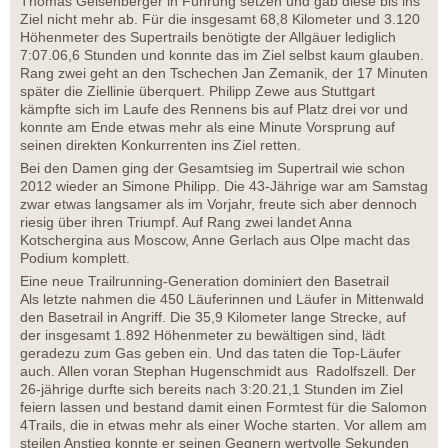
Thomas Geisenberger in Führung setzen und gab diese bis ins
Ziel nicht mehr ab. Für die insgesamt 68,8 Kilometer und 3.120
Höhenmeter des Supertrails benötigte der Allgäuer lediglich
7:07.06,6 Stunden und konnte das im Ziel selbst kaum glauben.
Rang zwei geht an den Tschechen Jan Zemanik, der 17 Minuten
später die Ziellinie überquert. Philipp Zewe aus Stuttgart
kämpfte sich im Laufe des Rennens bis auf Platz drei vor und
konnte am Ende etwas mehr als eine Minute Vorsprung auf
seinen direkten Konkurrenten ins Ziel retten.
Bei den Damen ging der Gesamtsieg im Supertrail wie schon
2012 wieder an Simone Philipp. Die 43-Jährige war am Samstag
zwar etwas langsamer als im Vorjahr, freute sich aber dennoch
riesig über ihren Triumpf. Auf Rang zwei landet Anna
Kotschergina aus Moscow, Anne Gerlach aus Olpe macht das
Podium komplett.
Eine neue Trailrunning-Generation dominiert den Basetrail
Als letzte nahmen die 450 Läuferinnen und Läufer in Mittenwald
den Basetrail in Angriff. Die 35,9 Kilometer lange Strecke, auf
der insgesamt 1.892 Höhenmeter zu bewältigen sind, lädt
geradezu zum Gas geben ein. Und das taten die Top-Läufer
auch. Allen voran Stephan Hugenschmidt aus Radolfszell. Der
26-jährige durfte sich bereits nach 3:20.21,1 Stunden im Ziel
feiern lassen und bestand damit einen Formtest für die Salomon
4Trails, die in etwas mehr als einer Woche starten. Vor allem am
steilen Anstieg konnte er seinen Gegnern wertvolle Sekunden