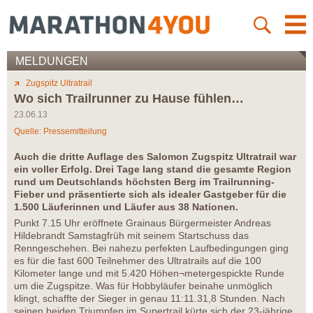
MELDUNGEN
Zugspitz Ultratrail
Wo sich Trailrunner zu Hause fühlen…
23.06.13
Quelle: Pressemitteilung
Auch die dritte Auflage des Salomon Zugspitz Ultratrail war
ein voller Erfolg. Drei Tage lang stand die gesamte Region
rund um Deutschlands höchsten Berg im Trailrunning-
Fieber und präsentierte sich als idealer Gastgeber für die
1.500 Läuferinnen und Läufer aus 38 Nationen.
Punkt 7.15 Uhr eröffnete Grainaus Bürgermeister Andreas
Hildebrandt Samstagfrüh mit seinem Startschuss das
Renngeschehen. Bei nahezu perfekten Laufbedingungen ging
es für die fast 600 Teilnehmer des Ultratrails auf die 100
Kilometer lange und mit 5.420 Höhen¬metergespickte Runde
um die Zugspitze. Was für Hobbyläufer beinahe unmöglich
klingt, schaffte der Sieger in genau 11:11.31,8 Stunden. Nach
seinen beiden Triumpfen im Supertrail kürte sich der 23-jährige