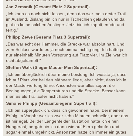
Jan Zemanik (Gesamt Platz 2 Supertrail):
„Ich kann es noch nicht fassen, denn das war mein erster Trail
im Ausland. Bislang bin ich nur in Tschechien gelaufen und da
gibt es keine solchen Anstiege. Jetzt bin ich kaputt, müde und
fertig."
Philipp Zewe (Gesamt Platz 3 Supertrail):
„Das war echt der Hammer, die Strecke war absolut hart. Und
zum Schluss wurde es ja noch einmal richtig eng. Ich hatte ja
nur eineinhalb Minuten Vorsprung auf Platz vier. Im Ziel war ich
echt abgekämpft."
Steffen Walk (Sieger Master Men Supertrail):
„Ich bin überglücklich über meine Leistung. Ich wusste ja, dass
ich auf Platz vier bei den Männern liege, aber nicht, dass ich in
der Masterwertung führe. Ansonsten war alles super: die
Bedingungen, die Temperaturen und die Strecke. Besser kann
man es als Trailläufer nicht haben."
Simone Philipp (Gesamtsiegerin Supertrail):
„Ich bin superglücklich, dass ich gewonnen habe. Bei meinem
Erfolg im Vorjahr war ich zwar zehn Minuten schneller, aber das
ist mir egal. Bei der Längenfelder Talstation hatte ich einen
Hungerast, bergab bin ich dann wie auf Eiern gelaufen und
sogar einmal umgeknickt. Ansonsten hatte ich immer ein gutes