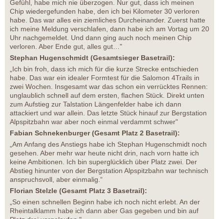
Gefühl, habe mich nie überzogen. Nur gut, dass ich meinen
Chip wiedergefunden habe, den ich bei Kilometer 30 verloren
habe. Das war alles ein ziemliches Durcheinander. Zuerst hatte
ich meine Meldung verschlafen, dann habe ich am Vortag um 20
Uhr nachgemeldet. Und dann ging auch noch meinen Chip
verloren. Aber Ende gut, alles gut…"
Stephan Hugenschmidt (Gesamtsieger Basetrail):
„Ich bin froh, dass ich mich für die kurze Strecke entschieden
habe. Das war ein idealer Formtest für die Salomon 4Trails in
zwei Wochen. Insgesamt war das schon ein verrücktes Rennen:
unglaublich schnell auf dem ersten, flachen Stück. Direkt unten
zum Aufstieg zur Talstation Längenfelder habe ich dann
attackiert und war allein. Das letzte Stück hinauf zur Bergstation
Alpspitzbahn war aber noch einmal verdammt schwer"
Fabian Schnekenburger (Gesamt Platz 2 Basetrail):
„Am Anfang des Anstiegs habe ich Stephan Hugenschmidt noch
gesehen. Aber mehr war heute nicht drin, nach vorn hatte ich
keine Ambitionen. Ich bin superglücklich über Platz zwei. Der
Abstieg hinunter von der Bergstation Alpspitzbahn war technisch
anspruchsvoll, aber einmalig.“
Florian Stelzle (Gesamt Platz 3 Basetrail):
„So einen schnellen Beginn habe ich noch nicht erlebt. An der
Rheintalklamm habe ich dann aber Gas gegeben und bin auf