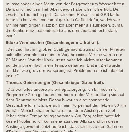
musste sogar einen Mann von der Bergwacht um Wasser bitten.
Da war ich echt im Tief. Aber davon habe ich mich erholt. Der
zweite Teil lief richtig gut. Da ich ohne Pulsuhr und GPS laufe,
hatte ich im Nebel machmal gar kein Gefühl dafür, wo ich war.
Mit meinem dritten Platz bin ich aber mehr als zufrieden, zumal
die Konkurrenz, besonders die aus dem Ausland, echt stark
war."
Ildeko Wermescher (Gesamtsiegerin Ultratrail):
„Der Lauf hat mir großen Spaß gemacht, zumal ich vier Minuten
schneller war als bei meinem Vorjahressieg. Vor mir waren nur
22 Männer. Von der Konkurrenz habe ich nichts mitgekommen,
sondern bin einfach mein Tempo gelaufen. Erst im Ziel wurde
mir klar, wie groß der Vorsprung ist. Probleme hatte ich absolut
keine."
Thomas Geisenberger (Gesamtsieger Supertrail):
„Das war alles andere als ein Spaziergang. Ich bin noch nie
länger als 52 km gelaufen und habe in der Vorbereitung viel auf
dem Rennrad trainiert. Deshalb war es eine spannende
Geschichte für mich, wie sich mein Körper auf den letzten 30 km
verhält. Vorsichtshalber habe ich auf dem Abstieg zum Ziel
lieber richtig Tempo rausgenommen. Am Berg selbst hatte ich
keine Probleme, ich komme ja aus dem Allgäu und bin diese
Anstiege gewohnt. Jetzt hoffe ich, dass ich bis zu den Salomon
4Trails in zwei Wochen wieder fit bin."