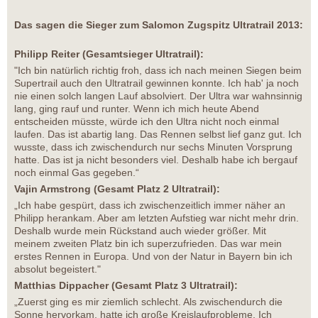
Das sagen die Sieger zum Salomon Zugspitz Ultratrail 2013:
Philipp Reiter (Gesamtsieger Ultratrail):
"Ich bin natürlich richtig froh, dass ich nach meinen Siegen beim
Supertrail auch den Ultratrail gewinnen konnte. Ich hab' ja noch
nie einen solch langen Lauf absolviert. Der Ultra war wahnsinnig
lang, ging rauf und runter. Wenn ich mich heute Abend
entscheiden müsste, würde ich den Ultra nicht noch einmal
laufen. Das ist abartig lang. Das Rennen selbst lief ganz gut. Ich
wusste, dass ich zwischendurch nur sechs Minuten Vorsprung
hatte. Das ist ja nicht besonders viel. Deshalb habe ich bergauf
noch einmal Gas gegeben.“
Vajin Armstrong (Gesamt Platz 2 Ultratrail):
„Ich habe gespürt, dass ich zwischenzeitlich immer näher an
Philipp herankam. Aber am letzten Aufstieg war nicht mehr drin.
Deshalb wurde mein Rückstand auch wieder größer. Mit
meinem zweiten Platz bin ich superzufrieden. Das war mein
erstes Rennen in Europa. Und von der Natur in Bayern bin ich
absolut begeistert."
Matthias Dippacher (Gesamt Platz 3 Ultratrail):
„Zuerst ging es mir ziemlich schlecht. Als zwischendurch die
Sonne hervorkam, hatte ich große Kreislaufprobleme. Ich