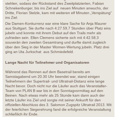
stehlen, sodass der Rückstand des Zweitplatzierten, Fabian
Schnekenburger, bis ins Ziel auf neuen Minuten anwuchs, der
Dritte, Florian Stelzle, kam mit weiteren elf Minuten „Verspätung“
ins Ziel.
Die Damen-Konkurrenz war eine klare Sache für Anja Maurer
aus Stuttgart. Sie durfte nach 4:27.59,7 Stunden über Platz eins
jubeln und konnte mit ihrem Debut auf den Trails mehr als
zufrieden sein. Ellen Clemens sicherte sich mit 4:42.58,3
souverän den zweiten Gesamtrang und durfte damit zugleich
über den Sieg in der Master Women-Wertung jubeln. Platz drei
ging an Uta Jurkschat aus Schmiedefeld.
Lange Nacht für Teilnehmer und Organisatoren
Während das Rennen auf dem Basetrail bereits am
Samstagabend um 20.30 Uhr beendet war, stand einigen
Teilnehmern der Supertrail- und Ultratrail-Distanz eine lange
Nacht bevor. Doch nicht nur die Läufer auch das Veranstalter-
Team von PLAN B war bis in den Sonntagvormittag auf den
Beinen. Nach etwas mehr als 25 Stunde kam dann auch der
letzte Läufer ins Ziel und sorgte mit seiner Ankunft für den
offiziellen Abschluss des 3. Salomon Zugspitz Ultratrail 2013. Mit
der feierlichen Siegerehrung fand die erfolgreiche Veranstaltung
schließlich ihr Ende.