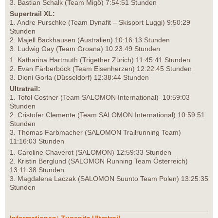
3. Bastian Schalk (Team Migö) 7:54:51 Stunden
Supertrail XL:
1. Andre Purschke (Team Dynafit – Skisport Luggi) 9:50:29
Stunden
2. Majell Backhausen (Australien) 10:16:13 Stunden
3. Ludwig Gay (Team Groana) 10:23.49 Stunden
1. Katharina Hartmuth (Trigether Zürich) 11:45:41 Stunden
2. Evan Färberböck (Team Eisenherzen) 12:22:45 Stunden
3. Dioni Gorla (Düsseldorf) 12:38:44 Stunden
Ultratrail:
1. Tofol Costner (Team SALOMON International) 10:59:03
Stunden
2. Cristofer Clemente (Team SALOMON International) 10:59:51
Stunden
3. Thomas Farbmacher (SALOMON Trailrunning Team)
11:16:03 Stunden
1. Caroline Chaverot (SALOMON) 12:59:33 Stunden
2. Kristin Berglund (SALOMON Running Team Österreich)
13:11:38 Stunden
3. Magdalena Laczak (SALOMON Suunto Team Polen) 13:25:35
Stunden
Informationen: Zugspitz Ultratrail