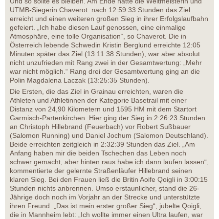
Und so sollte es bleiben. Am Ende hatte die Weltmeisterin und
UTMB-Siegerin Chaverot nach 12:59:33 Stunden das Ziel
erreicht und einen weiteren großen Sieg in ihrer Erfolgslaufbahn
gefeiert. „Ich habe diesen Lauf genossen, eine einmalige
Atmosphäre, eine tolle Organisation“, so Chaverot. Die in
Österreich lebende Schwedin Kristin Berglund erreichte 12:05
Minuten später das Ziel (13:11:38 Stunden), war aber absolut
nicht unzufrieden mit Rang zwei in der Gesamtwertung: „Mehr
war nicht möglich.“ Rang drei der Gesamtwertung ging an die
Polin Magdalena Laczak (13:25:35 Stunden).
Die Ersten, die das Ziel in Grainau erreichten, waren die
Athleten und Athletinnen der Kategorie Basetrail mit einer
Distanz von 24,90 Kilometern und 1595 HM mit dem Startort
Garmisch-Partenkirchen. Hier ging der Sieg in 2:26:23 Stunden
an Christoph Hillebrand (Feuerbach) vor Robert Sußbauer
(Salomon Running) und Daniel Jochum (Salomon Deutschland).
Beide erreichten zeitgleich in 2:32:39 Stunden das Ziel. „Am
Anfang haben mir die beiden Tschechen das Leben noch
schwer gemacht, aber hinten raus habe ich dann laufen lassen“,
kommentierte der gelernte Straßenläufer Hillebrand seinen
klaren Sieg. Bei den Frauen ließ die Britin Aoife Qoigli in 3:00:15
Stunden nichts anbrennen. Umso erstaunlicher, stand die 26-
Jährige doch noch im Vorjahr an der Strecke und unterstützte
ihren Freund. „Das ist mein erster großer Sieg“, jubelte Qoigli,
die in Mannheim lebt: „Ich wollte immer einen Ultra laufen, war