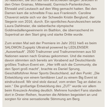
50 Nationen, die sich auf fünf verschieden langen Strecken in
den Orten Grainau, Mittenwald, Garmisch-Partenkirchen,
Ehrwald und Leutasch auf den Weg gemacht hatten. Bei den
Damen kam die schnellste Frau aus Frankreich. Caroline
Chaverot setzte sich vor der Schwedin Kristin Berglund, der
Siegerin von 2016, durch. Ein sportliches Ausrufezeichen setzte
Laura Dahlmeier, die siebenfache olympische
Goldmedaillengewinnerin im Biathlon, die überraschend im
Supertrail an den Start ging und starke Dritte wurde.
Zum ersten Mal seit der Premiere im Jahr 2011 hieß es beim
SALOMON Zugspitz Ultratrail powered by LEDLENSER:
„Ausverkauft“. 2500 Trailrunner und Trailrunnerinnen aus 50
Nationen waren nach Grainau gekommen. Und die meisten
davon stimmten sich bereits am Vorabend auf Deutschlands
größtes Trailrun-Event ein. „Hier trifft sich die Community, die
den Sport groß macht“, brachte es Daniel Sprung,
Geschäftsführer Amer Sports Deutschland, auf den Punkt: „Die
Entwicklung von einem familiären Lauf zu einem Big Event ist
eindrucksvoll. Wir sind stolz darauf, vom ersten Tag an dabei zu
sein.“ Die großartige Entwicklung des „ZUT“ wurde vor allem
beim Kreuzeck-Anstieg deutlich. Mehrere hundert Fans standen
dort in Dreier-Reihen, feuerten die Athleten begeistert an und
sorgten für eine sensationelle Stimmung am Berg.