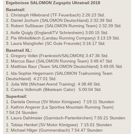
Ergebnisse SALOMON Zugspitz Ultratrail 2018
Basetrail:
1. Christoph Hillebrand (TF Feuerbach) 2:26:23 Std.
2. Daniel Jochum (SALOMON Deutschland) 2:32:39 Std.
3. Robert Sußbauer (SALOMON Running Team) 2:32:39 Std.
1. Aoife Quigly (England/TV Schriesheim) 3:00:15 Std.
2. Pia Winkelblech (Landau Running Company) 3:13:19 Std.
3. Laura Manghofer (SC Gute Freunde) 3:16:17 Std.
Basetrail XL:
1. Gregory Vollet (Frankreich/SALOMON) 3:47:36 Std.
2. Marcus Baur (SALOMON Running Team) 3:48:47 Std.
3. Matthias Baur (Team SALOMON Deutschland) 3:49:05 Std.
1. Ida-Sophie Hegemann (SALOMON Trailrunning Team
Deutschland) 4:27:01 Std.
2. Julia Witt (Michael Arend Training) 4:38:48 Std.
3. Carina Volkmuth (Biketeam Calor) 5:00:04 Std.
Supertrail:
1. Daniela Oemus (SV Motor Königsee) 7:19:11 Stunden
2. Kathrin Angerer (La Sportiva Mountain Running Team)
7:54:24 Stunden
3. Laura Dahlmeier (Garmisch-Partenkirchen) 7:55:21 Stunden
1. Tobias Henkel (SV Motor Königsee) 7:15:01 Stunden
2. Michael Hilger (Gummersbach) 7:54.47 Stunden