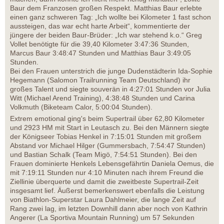
Baur dem Franzosen großen Respekt. Matthias Baur erlebte
einen ganz schweren Tag: „Ich wollte bei Kilometer 1 fast schon
aussteigen, das war echt harte Arbeit“, kommentierte der
jüngere der beiden Baur-Brüder: „Ich war stehend k.o.“ Greg
Vollet benötigte für die 39,40 Kilometer 3:47:36 Stunden,
Marcus Baur 3:48:47 Stunden und Matthias Baur 3:49:05
Stunden.
Bei den Frauen unterstrich die junge Dudenstädterin Ida-Sophie
Hegemann (Salomon Trailrunning Team Deutschland) ihr
großes Talent und siegte souverän in 4:27:01 Stunden vor Julia
Witt (Michael Arend Training), 4:38:48 Stunden und Carina
Volkmuth (Biketeam Calor, 5:00:04 Stunden).
Extrem emotional ging's beim Supertrail über 62,80 Kilometer
und 2923 HM mit Start in Leutasch zu. Bei den Männern siegte
der Königseer Tobias Henkel in 7:15:01 Stunden mit großem
Abstand vor Michael Hilger (Gummersbach, 7:54:47 Stunden)
und Bastian Schalk (Team Migö, 7:54:51 Stunden). Bei den
Frauen dominierte Henkels Lebensgefährtin Daniela Oemus, die
mit 7:19:11 Stunden nur 4:10 Minuten nach ihrem Freund die
Ziellinie überquerte und damit die zweitbeste Supertrail-Zeit
insgesamt lief. Äußerst bemerkenswert ebenfalls die Leistung
von Biathlon-Superstar Laura Dahlmeier, die lange Zeit auf
Rang zwei lag, im letzten Downhill dann aber noch von Kathrin
Angerer (La Sportiva Mountain Running) um 57 Sekunden