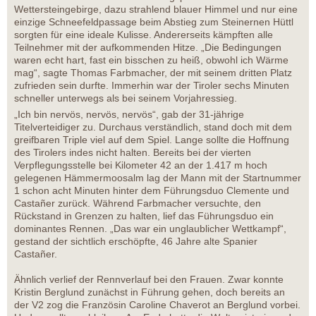
Wettersteingebirge, dazu strahlend blauer Himmel und nur eine
einzige Schneefeldpassage beim Abstieg zum Steinernen Hüttl
sorgten für eine ideale Kulisse. Andererseits kämpften alle
Teilnehmer mit der aufkommenden Hitze. „Die Bedingungen
waren echt hart, fast ein bisschen zu heiß, obwohl ich Wärme
mag“, sagte Thomas Farbmacher, der mit seinem dritten Platz
zufrieden sein durfte. Immerhin war der Tiroler sechs Minuten
schneller unterwegs als bei seinem Vorjahressieg.
„Ich bin nervös, nervös, nervös“, gab der 31-jährige
Titelverteidiger zu. Durchaus verständlich, stand doch mit dem
greifbaren Triple viel auf dem Spiel. Lange sollte die Hoffnung
des Tirolers indes nicht halten. Bereits bei der vierten
Verpflegungsstelle bei Kilometer 42 an der 1.417 m hoch
gelegenen Hämmermoosalm lag der Mann mit der Startnummer
1 schon acht Minuten hinter dem Führungsduo Clemente und
Castañer zurück. Während Farbmacher versuchte, den
Rückstand in Grenzen zu halten, lief das Führungsduo ein
dominantes Rennen. „Das war ein unglaublicher Wettkampf“,
gestand der sichtlich erschöpfte, 46 Jahre alte Spanier
Castañer.
Ähnlich verlief der Rennverlauf bei den Frauen. Zwar konnte
Kristin Berglund zunächst in Führung gehen, doch bereits an
der V2 zog die Französin Caroline Chaverot an Berglund vorbei.