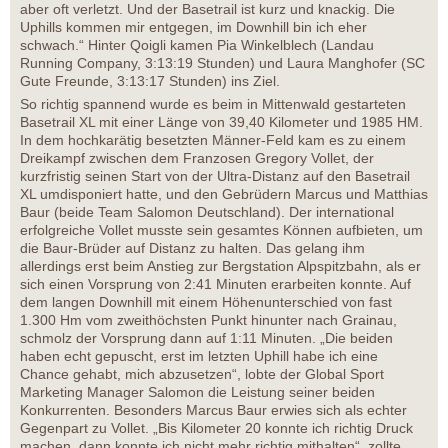
aber oft verletzt. Und der Basetrail ist kurz und knackig. Die
Uphills kommen mir entgegen, im Downhill bin ich eher
schwach.“ Hinter Qoigli kamen Pia Winkelblech (Landau
Running Company, 3:13:19 Stunden) und Laura Manghofer (SC
Gute Freunde, 3:13:17 Stunden) ins Ziel.
So richtig spannend wurde es beim in Mittenwald gestarteten
Basetrail XL mit einer Länge von 39,40 Kilometer und 1985 HM.
In dem hochkarätig besetzten Männer-Feld kam es zu einem
Dreikampf zwischen dem Franzosen Gregory Vollet, der
kurzfristig seinen Start von der Ultra-Distanz auf den Basetrail
XL umdisponiert hatte, und den Gebrüdern Marcus und Matthias
Baur (beide Team Salomon Deutschland). Der international
erfolgreiche Vollet musste sein gesamtes Können aufbieten, um
die Baur-Brüder auf Distanz zu halten. Das gelang ihm
allerdings erst beim Anstieg zur Bergstation Alpspitzbahn, als er
sich einen Vorsprung von 2:41 Minuten erarbeiten konnte. Auf
dem langen Downhill mit einem Höhenunterschied von fast
1.300 Hm vom zweithöchsten Punkt hinunter nach Grainau,
schmolz der Vorsprung dann auf 1:11 Minuten. „Die beiden
haben echt gepuscht, erst im letzten Uphill habe ich eine
Chance gehabt, mich abzusetzen“, lobte der Global Sport
Marketing Manager Salomon die Leistung seiner beiden
Konkurrenten. Besonders Marcus Baur erwies sich als echter
Gegenpart zu Vollet. „Bis Kilometer 20 konnte ich richtig Druck
machen, dann konnte ich nicht mehr richtig mithalten“, zollte