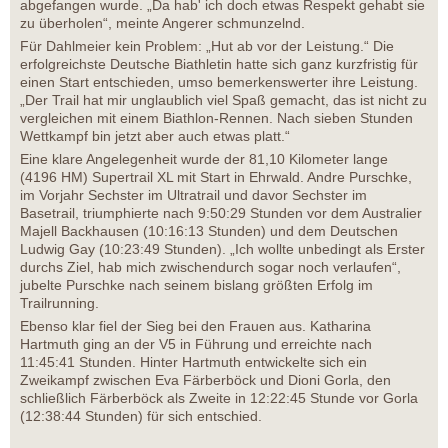
abgefangen wurde. „Da hab' ich doch etwas Respekt gehabt sie
zu überholen“, meinte Angerer schmunzelnd.
Für Dahlmeier kein Problem: „Hut ab vor der Leistung.“ Die
erfolgreichste Deutsche Biathletin hatte sich ganz kurzfristig für
einen Start entschieden, umso bemerkenswerter ihre Leistung.
„Der Trail hat mir unglaublich viel Spaß gemacht, das ist nicht zu
vergleichen mit einem Biathlon-Rennen. Nach sieben Stunden
Wettkampf bin jetzt aber auch etwas platt.“
Eine klare Angelegenheit wurde der 81,10 Kilometer lange
(4196 HM) Supertrail XL mit Start in Ehrwald. Andre Purschke,
im Vorjahr Sechster im Ultratrail und davor Sechster im
Basetrail, triumphierte nach 9:50:29 Stunden vor dem Australier
Majell Backhausen (10:16:13 Stunden) und dem Deutschen
Ludwig Gay (10:23:49 Stunden). „Ich wollte unbedingt als Erster
durchs Ziel, hab mich zwischendurch sogar noch verlaufen“,
jubelte Purschke nach seinem bislang größten Erfolg im
Trailrunning.
Ebenso klar fiel der Sieg bei den Frauen aus. Katharina
Hartmuth ging an der V5 in Führung und erreichte nach
11:45:41 Stunden. Hinter Hartmuth entwickelte sich ein
Zweikampf zwischen Eva Färberböck und Dioni Gorla, den
schließlich Färberböck als Zweite in 12:22:45 Stunde vor Gorla
(12:38:44 Stunden) für sich entschied.