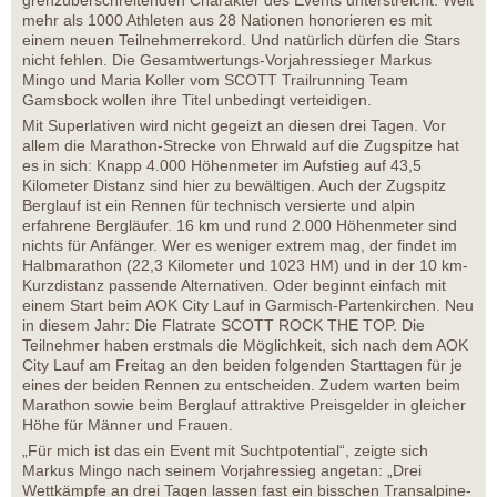
grenzüberschreitenden Charakter des Events unterstreicht. Weit
mehr als 1000 Athleten aus 28 Nationen honorieren es mit
einem neuen Teilnehmerrekord. Und natürlich dürfen die Stars
nicht fehlen. Die Gesamtwertungs-Vorjahressieger Markus
Mingo und Maria Koller vom SCOTT Trailrunning Team
Gamsbock wollen ihre Titel unbedingt verteidigen.
Mit Superlativen wird nicht gegeizt an diesen drei Tagen. Vor
allem die Marathon-Strecke von Ehrwald auf die Zugspitze hat
es in sich: Knapp 4.000 Höhenmeter im Aufstieg auf 43,5
Kilometer Distanz sind hier zu bewältigen. Auch der Zugspitz
Berglauf ist ein Rennen für technisch versierte und alpin
erfahrene Bergläufer. 16 km und rund 2.000 Höhenmeter sind
nichts für Anfänger. Wer es weniger extrem mag, der findet im
Halbmarathon (22,3 Kilometer und 1023 HM) und in der 10 km-
Kurzdistanz passende Alternativen. Oder beginnt einfach mit
einem Start beim AOK City Lauf in Garmisch-Partenkirchen. Neu
in diesem Jahr: Die Flatrate SCOTT ROCK THE TOP. Die
Teilnehmer haben erstmals die Möglichkeit, sich nach dem AOK
City Lauf am Freitag an den beiden folgenden Starttagen für je
eines der beiden Rennen zu entscheiden. Zudem warten beim
Marathon sowie beim Berglauf attraktive Preisgelder in gleicher
Höhe für Männer und Frauen.
„Für mich ist das ein Event mit Suchtpotential“, zeigte sich
Markus Mingo nach seinem Vorjahressieg angetan: „Drei
Wettkämpfe an drei Tagen lassen fast ein bisschen Transalpine-