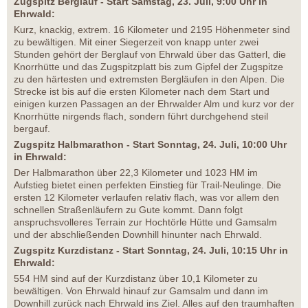
Zugspitz Berglauf - Start Samstag, 23. Juli, 9:00 Uhr in
Ehrwald:
Kurz, knackig, extrem. 16 Kilometer und 2195 Höhenmeter sind
zu bewältigen. Mit einer Siegerzeit von knapp unter zwei
Stunden gehört der Berglauf von Ehrwald über das Gatterl, die
Knorrhütte und das Zugspitzplatt bis zum Gipfel der Zugspitze
zu den härtesten und extremsten Bergläufen in den Alpen. Die
Strecke ist bis auf die ersten Kilometer nach dem Start und
einigen kurzen Passagen an der Ehrwalder Alm und kurz vor der
Knorrhütte nirgends flach, sondern führt durchgehend steil
bergauf.
Zugspitz Halbmarathon - Start Sonntag, 24. Juli, 10:00 Uhr
in Ehrwald:
Der Halbmarathon über 22,3 Kilometer und 1023 HM im
Aufstieg bietet einen perfekten Einstieg für Trail-Neulinge. Die
ersten 12 Kilometer verlaufen relativ flach, was vor allem den
schnellen Straßenläufern zu Gute kommt. Dann folgt
anspruchsvolleres Terrain zur Hochtörle Hütte und Gamsalm
und der abschließenden Downhill hinunter nach Ehrwald.
Zugspitz Kurzdistanz - Start Sonntag, 24. Juli, 10:15 Uhr in
Ehrwald:
554 HM sind auf der Kurzdistanz über 10,1 Kilometer zu
bewältigen. Von Ehrwald hinauf zur Gamsalm und dann im
Downhill zurück nach Ehrwald ins Ziel. Alles auf den traumhaften