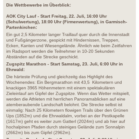
Die Wettbewerbe im Überblick:
AOK City Lauf - Start Freitag, 22. Juli, 16:00 Uhr
(Schulwertung), 18:00 Uhr (Firmenwertung), in Garmisch-
Partenkirchen:
Ein gut 2,5 Kilometer langer Traillauf quer durch die Innenstadt
und Fußgängerzone, gespickt mit Hindernissen, Treppen,
Ecken, Kanten und Wiesengelände. Ähnlich wie beim Zeitfahren
im Radsport werden die Teilnehmer in 10-20 Sekunden
Abständen auf die Strecke geschickt.
Zugspitz Marathon - Start Samstag, 23. Juli, 6:00 Uhr in
Ehrwald:
Die härteste Prüfung und gleichzeitg das Highlight des
Wochenendes: Ein Bergmarathon mit 43,5 Kilometern und
knackigen 3965 Höhenmetern mit einem spektakulären
Zieleinlauf am Gipfel der Zugspitze. Wenn das Wetter mitspielt,
werden die Athleten mit herrlichen Panoramablicken auf eine
atemberaubende Landschaft belohnt. Die Strecke selbst ist
einmalig: Nach 25 Kilometern flowigen Trails über den Grünen
Ups (1852m) und die Ehrwaldalm, vorbei an der Pestkapelle
(1617m) geht es weiter zum Gatterl (2024m) und ab hier auf
hochalpinen Pfaden durch steiniges Gelände zum Sonnalpin
(2662m) bis zum Gipfel (2962m).