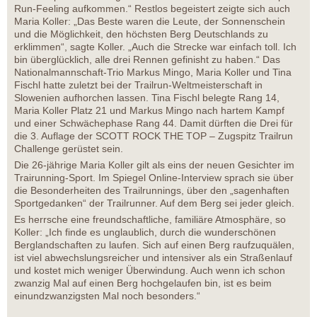
Run-Feeling aufkommen.“ Restlos begeistert zeigte sich auch
Maria Koller: „Das Beste waren die Leute, der Sonnenschein
und die Möglichkeit, den höchsten Berg Deutschlands zu
erklimmen“, sagte Koller. „Auch die Strecke war einfach toll. Ich
bin überglücklich, alle drei Rennen gefinisht zu haben.“ Das
Nationalmannschaft-Trio Markus Mingo, Maria Koller und Tina
Fischl hatte zuletzt bei der Trailrun-Weltmeisterschaft in
Slowenien aufhorchen lassen. Tina Fischl belegte Rang 14,
Maria Koller Platz 21 und Markus Mingo nach hartem Kampf
und einer Schwächephase Rang 44. Damit dürften die Drei für
die 3. Auflage der SCOTT ROCK THE TOP – Zugspitz Trailrun
Challenge gerüstet sein.
Die 26-jährige Maria Koller gilt als eins der neuen Gesichter im
Trairunning-Sport. Im Spiegel Online-Interview sprach sie über
die Besonderheiten des Trailrunnings, über den „sagenhaften
Sportgedanken“ der Trailrunner. Auf dem Berg sei jeder gleich.
Es herrsche eine freundschaftliche, familiäre Atmosphäre, so
Koller: „Ich finde es unglaublich, durch die wunderschönen
Berglandschaften zu laufen. Sich auf einen Berg raufzuquälen,
ist viel abwechslungsreicher und intensiver als ein Straßenlauf
und kostet mich weniger Überwindung. Auch wenn ich schon
zwanzig Mal auf einen Berg hochgelaufen bin, ist es beim
einundzwanzigsten Mal noch besonders.“