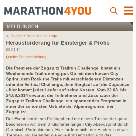
MELDUNGEN
Zugspitz Trailrun Challenge
Herausforderung für Einsteiger & Profis
09.01.14
Quelle: Pressemitteilung
Die Premiere der Zugspitz Trailrun Challenge bietet ein
Wochenende Trailrunning pur. Ob mit dem kurzen City
Sprint, dem Rock the Trails mit verschiedenen Distanzen
oder der Vertical Challenge, dem Berglauf auf die Zugspitze
- hier kommt jeder Läufer auf seine Kosten. Vom 22.08. bis
24.08.2014 erwartet die Teilnehmer und Zuschauer der
Zugspitz Trailrun Challenge ein spannendes Programm in
einer der schönsten Gebiete der Alpenregionen, der
Zugspitze.
Der Event startet am Freitagabend mit einem Trailrun der ganz
besonderen Art, dem 3 Kilometer langen City Abendsprint durch
Garmisch-Partenkirchen. Hier fordern nicht nur Hindernisse wie
Treppen und Geländer die volle Konzentration und das