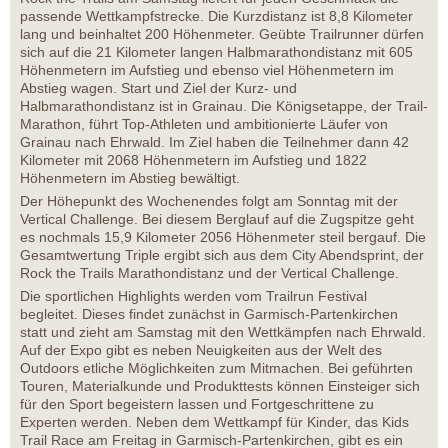
passende Wettkampfstrecke. Die Kurzdistanz ist 8,8 Kilometer
lang und beinhaltet 200 Höhenmeter. Geübte Trailrunner dürfen
sich auf die 21 Kilometer langen Halbmarathondistanz mit 605
Höhenmetern im Aufstieg und ebenso viel Höhenmetern im
Abstieg wagen. Start und Ziel der Kurz- und
Halbmarathondistanz ist in Grainau. Die Königsetappe, der Trail-
Marathon, führt Top-Athleten und ambitionierte Läufer von
Grainau nach Ehrwald. Im Ziel haben die Teilnehmer dann 42
Kilometer mit 2068 Höhenmetern im Aufstieg und 1822
Höhenmetern im Abstieg bewältigt.
Der Höhepunkt des Wochenendes folgt am Sonntag mit der
Vertical Challenge. Bei diesem Berglauf auf die Zugspitze geht
es nochmals 15,9 Kilometer 2056 Höhenmeter steil bergauf. Die
Gesamtwertung Triple ergibt sich aus dem City Abendsprint, der
Rock the Trails Marathondistanz und der Vertical Challenge.
Die sportlichen Highlights werden vom Trailrun Festival
begleitet. Dieses findet zunächst in Garmisch-Partenkirchen
statt und zieht am Samstag mit den Wettkämpfen nach Ehrwald.
Auf der Expo gibt es neben Neuigkeiten aus der Welt des
Outdoors etliche Möglichkeiten zum Mitmachen. Bei geführten
Touren, Materialkunde und Produkttests können Einsteiger sich
für den Sport begeistern lassen und Fortgeschrittene zu
Experten werden. Neben dem Wettkampf für Kinder, das Kids
Trail Race am Freitag in Garmisch-Partenkirchen, gibt es ein