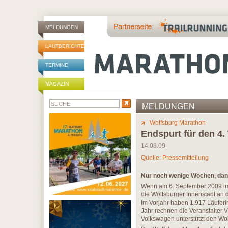
MELDUNGEN
LAUFBERICHTE
TERMINE
MAGAZIN
MELDUNGEN
Wolfsburg Marathon
Endspurt für den 4
14.08.09
Quelle: Pressemitteilung
Nur noch wenige Wochen, dann
Wenn am 6. September 2009 im Vf
die Wolfsburger Innenstadt an 
Im Vorjahr haben 1.917 Läuferi
Jahr rechnen die Veranstalter 
Volkswagen unterstützt den Wolf