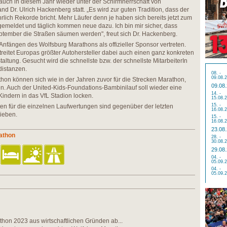
auch in diesem Jahr wieder unter der Schirmherrschaft von
 Dr. Ulrich Hackenberg statt. „Es wird zur guten Tradition, dass der
lich Rekorde bricht. Mehr Läufer denn je haben sich bereits jetzt zum
emeldet und täglich kommen neue dazu. Ich bin mir sicher, dass
ptember die Straßen säumen werden", freut sich Dr. Hackenberg.
 Anfängen des Wolfsburg Marathons als offizieller Sponsor vertreten.
eitet Europas größter Autohersteller dabei auch einen ganz konkreten
ltung. Gesucht wird die schnellste bzw. der schnellste MitarbeiterIn
distanzen.
08. -
09.08.
hon können sich wie in der Jahren zuvor für die Strecken Marathon,
09.08
 Auch der United-Kids-Foundations-Bambinilauf soll wieder eine
14. -
Kindern in das VfL Stadion locken.
15.08.
15. -
ten für die einzelnen Laufwertungen sind gegenüber der letzten
16.08.
ieben.
15. -
16.08.
23.08
athon
28. -
30.08.
29.08
04. -
05.09.
04. -
05.09.
hon 2023 aus wirtschaftlichen Gründen ab...