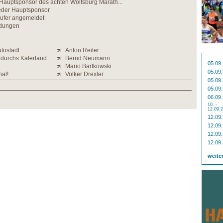
Hauptsponsor des achten Wolfsburg Marath...
eder Hauptsponsor
ufer angemeldet
dungen
utostadt
Anton Reiter
 durchs Käferland
Bernd Neumann
05.09
Mario Bartkowski
05.09
nal!
Volker Drexler
05.09
05.09
06.09
10. -
12.09.
12.09
12.09
12.09
12.09
weite