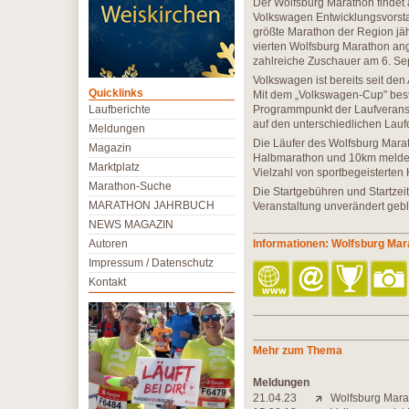
Der Wolfsburg Marathon findet 
Volkswagen Entwicklungsvorstand
größte Marathon der Region jähr
vierten Wolfsburg Marathon ang
zahlreiche Zuschauer am 6. Se
Volkswagen ist bereits seit den
Quicklinks
Mit dem „Volkswagen-Cup" bestr
Laufberichte
Programmpunkt der Laufveransta
auf den unterschiedlichen Lauf
Meldungen
Die Läufer des Wolfsburg Marat
Magazin
Halbmarathon und 10km melden.
Marktplatz
Vielzahl von sportbegeisterten 
Marathon-Suche
Die Startgebühren und Startzei
MARATHON JAHRBUCH
Veranstaltung unverändert gebl
NEWS MAGAZIN
Autoren
Informationen: Wolfsburg Mar
Impressum / Datenschutz
Kontakt
Mehr zum Thema
Meldungen
21.04.23
Wolfsburg Marat