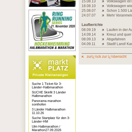
15.08.13
Volkswagen ist 
18.08.10
Volkswagen wi
25.08.07
Schon 1.500 Lä
24.07.07
Mehr Voranmel
Laufberichte
08.09.19
Laufen in der A
14.09.14
Kreuz und quer
08.09.13
Abgefahren
04.09.11
Stadt! Land! Ka
zurï¿½ck zur ï¿½bersicht
Suche 1 Ticket für 3-
Länder-Halbmarathon
SUCHE Skinfit 3 Länder
Halbmarathon
Panorama marathon
sonthofen
3 Länder Halbmarathon
11.10.26
Suche Startplatz für den 3-
Länder-HM
Ulm Halbmarathon /
Marathon27.09.2026