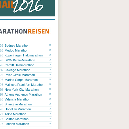
.26
Sydney Marathon
.26
Médoc Marathon
.26
Kopenhagen Halbmarathon
.26
BMW Berlin-Marathon
.26
Cardiff Halbmarathon
.26
Chicago Marathon
.26
Polar Circle Marathon
.26
Marine Corps Marathon
.26
Mainova Frankfurt Maratho...
.26
New York City Marathon
.26
Athens Authentic Marathon
.26
Valencia Marathon
.26
Shanghai Marathon
.26
Honolulu Marathon
.27
Tokio Marathon
.27
Boston Marathon
.27
London Marathon