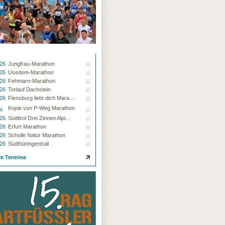
.26
Jungfrau-Marathon
.26
Usedom-Marathon
.26
Fehmarn-Marathon
.26
Torlauf Dachstein
.26
Flensburg liebt dich Mara...
Kopie von P-Weg Marathon
26
.26
Südtirol Drei Zinnen Alpi...
.26
Erfurt Marathon
.26
Scholle Natur Marathon
.26
Südthüringentrail
re Termine