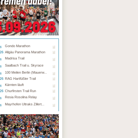
Gondo Marathon
26
.26
Allgäu Panorama Marathon
Madrisa Trail
26
Saalbach Trail u. Skyrace
26
100 Meilen Berlin (Mauerw...
26
.26
RAG Hartfüßler Trail
Kärnten läuft
26
.26
Churfirsten Trail Run
Resia Rosolina Relay
26
Mayrhofen Ultraks Zillert...
26