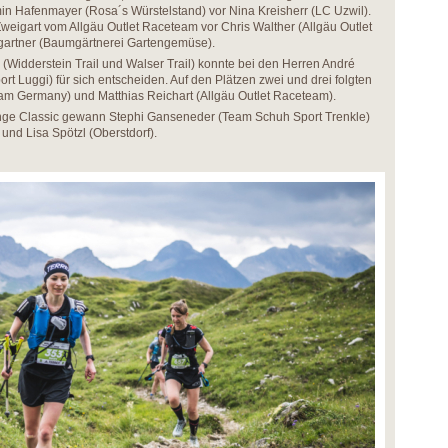
min Hafenmayer (Rosa´s Würstelstand) vor Nina Kreisherr (LC Uzwil).
eigart vom Allgäu Outlet Raceteam vor Chris Walther (Allgäu Outlet
artner (Baumgärtnerei Gartengemüse).
(Widderstein Trail und Walser Trail) konnte bei den Herren André
rt Luggi) für sich entscheiden. Auf den Plätzen zwei und drei folgten
am Germany) und Matthias Reichart (Allgäu Outlet Raceteam).
ge Classic gewann Stephi Ganseneder (Team Schuh Sport Trenkle)
und Lisa Spötzl (Oberstdorf).