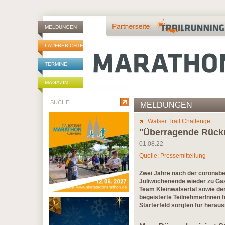
MELDUNGEN
LAUFBERICHTE
TERMINE
MAGAZIN
MELDUNGEN
Walser Trail Challenge
''Überragende Rück
01.08.22
Quelle: Pressemitteilung
Zwei Jahre nach der coronabe
Juliwochenende wieder zu Gas
Team Kleinwalsertal sowie de
begeisterte TeilnehmerInnen f
Starterfeld sorgten für herau