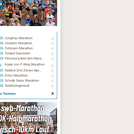
.26
Jungfrau-Marathon
.26
Usedom-Marathon
.26
Fehmarn-Marathon
.26
Torlauf Dachstein
.26
Flensburg liebt dich Mara...
Kopie von P-Weg Marathon
26
.26
Südtirol Drei Zinnen Alpi...
.26
Erfurt Marathon
.26
Scholle Natur Marathon
.26
Südthüringentrail
re Termine