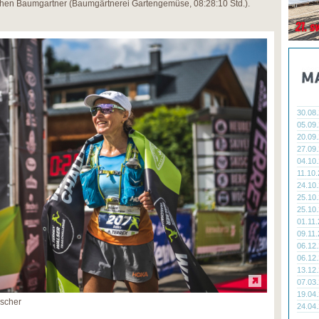
ephen Baumgartner (Baumgärtnerei Gartengemüse, 08:28:10 Std.).
30.08
05.09
20.09
27.09
04.10
11.10
24.10
25.10
25.10
01.11
09.11
06.12
06.12
13.12
07.03
19.04
escher
24.04