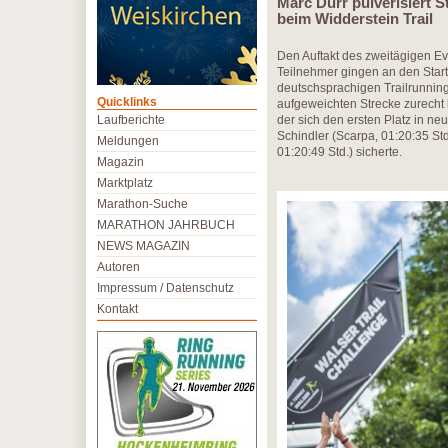
Marc Dürr pulverisiert 
beim Widderstein Trail
Den Auftakt des zweitägigen Ev
Teilnehmer gingen an den Start
deutschsprachigen Trailrunnin
Quicklinks
aufgeweichten Strecke zurecht 
Laufberichte
der sich den ersten Platz in ne
Schindler (Scarpa, 01:20:35 St
Meldungen
01:20:49 Std.) sicherte.
Magazin
Marktplatz
Marathon-Suche
MARATHON JAHRBUCH
NEWS MAGAZIN
Autoren
Impressum / Datenschutz
Kontakt