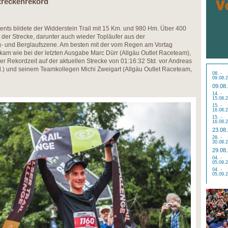
Streckenrekord
ents bildete der Widderstein Trail mit 15 Km. und 980 Hm. Über 400
 der Strecke, darunter auch wieder Topläufer aus der
g- und Berglaufszene. Am besten mit der vom Regen am Vortag
kam wie bei der letzten Ausgabe Marc Dürr (Allgäu Outlet Raceteam),
uer Rekordzeit auf der aktuellen Strecke von 01:16:32 Std. vor Andreas
d.) und seinem Teamkollegen Michi Zweigart (Allgäu Outlet Raceteam,
08. -
09.08.
09.08
14. -
15.08.
15. -
16.08.
15. -
16.08.
23.08
28. -
30.08.
29.08
04. -
05.09.
04. -
05.09.