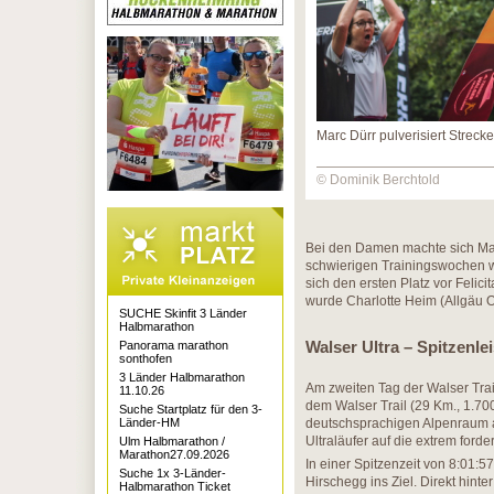
Marc Dürr pulverisiert Streck
© Dominik Berchtold
Bei den Damen machte sich Mad
schwierigen Trainingswochen wo
sich den ersten Platz vor Felic
wurde Charlotte Heim (Allgäu O
SUCHE Skinfit 3 Länder
Halbmarathon
Walser Ultra – Spitzenle
Panorama marathon
sonthofen
3 Länder Halbmarathon
Am zweiten Tag der Walser Trai
11.10.26
dem Walser Trail (29 Km., 1.70
Suche Startplatz für den 3-
Länder-HM
deutschsprachigen Alpenraum 
Ultraläufer auf die extrem ford
Ulm Halbmarathon /
Marathon27.09.2026
In einer Spitzenzeit von 8:01:5
Suche 1x 3-Länder-
Hirschegg ins Ziel. Direkt hint
Halbmarathon Ticket