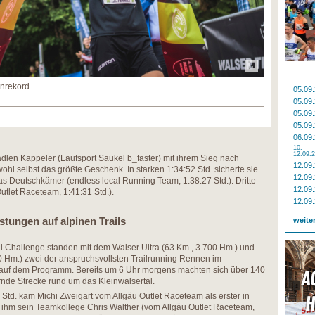
enrekord
05.09
05.09
05.09
05.09
06.09
10. -
12.09.
len Kappeler (Laufsport Saukel b_faster) mit ihrem Sieg nach
12.09
hl selbst das größte Geschenk. In starken 1:34:52 Std. sicherte sie
12.09
itas Deutschkämer (endless local Running Team, 1:38:27 Std.). Dritte
12.09
utlet Raceteam, 1:41:31 Std.).
12.09
istungen auf alpinen Trails
weite
l Challenge standen mit dem Walser Ultra (63 Km., 3.700 Hm.) und
0 Hm.) zwei der anspruchsvollsten Trailrunning Rennen im
auf dem Programm. Bereits um 6 Uhr morgens machten sich über 140
ernde Strecke rund um das Kleinwalsertal.
7 Std. kam Michi Zweigart vom Allgäu Outlet Raceteam als erster in
er ihm sein Teamkollege Chris Walther (vom Allgäu Outlet Raceteam,