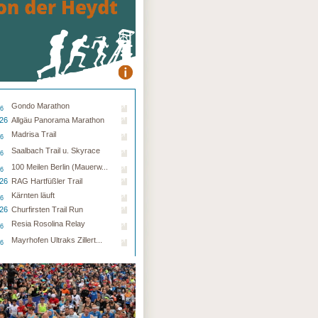
Gondo Marathon
26
.26
Allgäu Panorama Marathon
Madrisa Trail
26
Saalbach Trail u. Skyrace
26
100 Meilen Berlin (Mauerw...
26
.26
RAG Hartfüßler Trail
Kärnten läuft
26
.26
Churfirsten Trail Run
Resia Rosolina Relay
26
Mayrhofen Ultraks Zillert...
26