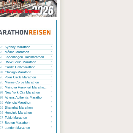
.26
Sydney Marathon
.26
Médoc Marathon
.26
Kopenhagen Halbmarathon
.26
BMW Berlin-Marathon
.26
Cardiff Halbmarathon
.26
Chicago Marathon
.26
Polar Circle Marathon
.26
Marine Corps Marathon
.26
Mainova Frankfurt Maratho...
.26
New York City Marathon
.26
Athens Authentic Marathon
.26
Valencia Marathon
.26
Shanghai Marathon
.26
Honolulu Marathon
.27
Tokio Marathon
.27
Boston Marathon
.27
London Marathon