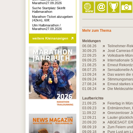
Marathon27.09.2026
Suche Startplatz Skinfit
Halbmarathon
Marathon-Ticket abzugeben
(42km), 60€
Ulm Halbmarathon /
Marathon27.09.2026
Mehr zum Thema
Meldungen
06.08.26
Teilnehmer-Reko
30.09.25
José Carreras-P
22.09.25
Volksbank-Müns
09.09.25
Internationale 
21.08.25
Erneut Rekordz
08.07.25
Sensationelle 
13.09.24
Das waren die 
09.09.24
Stimmungsmarat
27.08.24
Erneut starkes i
01.08.24
Die Meldezahle
Laufberichte
21.09.25
Feiertag in Mün
03.09.23
Erdmännchen, K
11.09.22
Grenzenloser Ju
12.09.21
Lauter glücklic
20.09.20
ABGESAGT: ER
08.09.19
Zum Feiern und
09.09.18
Pure Lust am 