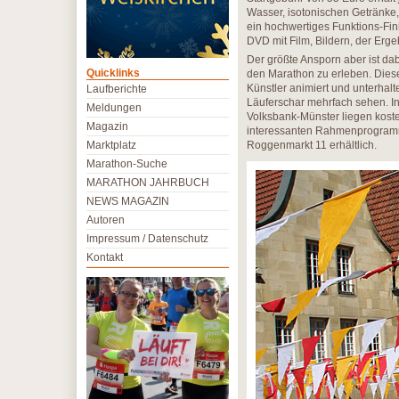
Wasser, isotonischen Getränke,
ein hochwertiges Funktions-Fin
DVD mit Film, Bildern, der Erg
Der größte Ansporn aber ist da
Quicklinks
den Marathon zu erleben. Dies
Künstler animiert und unterhal
Laufberichte
Läuferschar mehrfach sehen. In
Meldungen
Volksbank-Münster liegen kost
Magazin
interessanten Rahmenprogramm 
Marktplatz
Roggenmarkt 11 erhältlich.
Marathon-Suche
MARATHON JAHRBUCH
NEWS MAGAZIN
Autoren
Impressum / Datenschutz
Kontakt