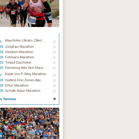
Mayrhofen Ultraks Zillert...
26
.26
Jungfrau-Marathon
.26
Usedom-Marathon
.26
Fehmarn-Marathon
.26
Torlauf Dachstein
.26
Flensburg liebt dich Mara...
Kopie von P-Weg Marathon
26
.26
Südtirol Drei Zinnen Alpi...
.26
Erfurt Marathon
.26
Scholle Natur Marathon
re Termine