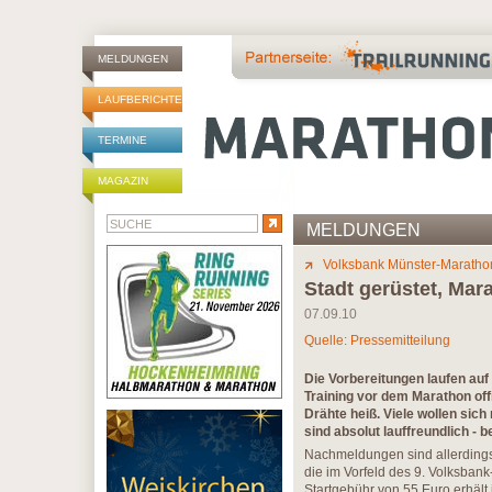
MELDUNGEN
LAUFBERICHTE
TERMINE
MAGAZIN
MELDUNGEN
Volksbank Münster-Maratho
Stadt gerüstet, Ma
07.09.10
Quelle: Pressemitteilung
Die Vorbereitungen laufen auf
Training vor dem Marathon offi
Drähte heiß. Viele wollen si
sind absolut lauffreundlich - b
Nachmeldungen sind allerdings
die im Vorfeld des 9. Volksban
Startgebühr von 55 Euro erhält 