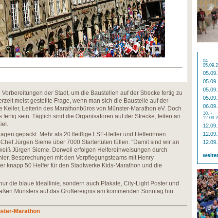
04. -
05.09.
05.09
05.09
05.09
Vorbereitungen der Stadt, um die Baustellen auf der Strecke fertig zu
05.09
zeit meist gestellte Frage, wenn man sich die Baustelle auf der
06.09
e Keller, Leiterin des Marathonbüros von Münster-Marathon eV. Doch
10. -
 fertig sein. Täglich sind die Organisatoren auf der Strecke, feilen an
12.09.
iel.
12.09
lagen gepackt. Mehr als 20 fleißige LSF-Helfer und Helferinnen
12.09
hef Jürgen Sieme über 7000 Startertüten füllen. "Damit sind wir an
12.09
, weiß Jürgen Sieme. Derweil erfolgen Helfereinweisungen durch
weite
ier, Besprechungen mit den Verpflegungsteams mit Henry
der knapp 50 Helfer für den Stadtwerke Kids-Marathon und die
nur die blaue Ideallinie, sondern auch Plakate, City-Light Poster und
traßen Münsters auf das Großereignis am kommenden Sonntag hin.
nster-Marathon