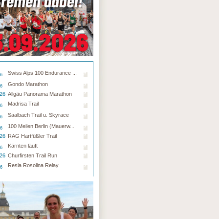
Swiss Alps 100 Endurance ...
26
Gondo Marathon
26
.26
Allgäu Panorama Marathon
Madrisa Trail
26
Saalbach Trail u. Skyrace
26
100 Meilen Berlin (Mauerw...
26
.26
RAG Hartfüßler Trail
Kärnten läuft
26
.26
Churfirsten Trail Run
Resia Rosolina Relay
26