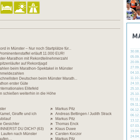
rd in Münster – Nur noch Startplätze für...
30.08
rominentenstaffel erläuft 11.000 EUR!
05.09
ter-Marathon mit Rekordteilnehmerzahl
20.09
Spitzenläufer auf Rekordjagd
27.09
ahlen beim Marathon-Spektakel in Münster
04.10
Anmeldezahlen
11.10
schnellsten Deutschen beim Münster Marath...
hon erster Güte
24.10
nternationales Elitefeld
25.10
n schießen weiterhin in die Höhe
25.10
01.11
09.11
ster
Markus Pitz
06.12
amel, Giraffe und ich
Andreas Bettingen / Judith Strack
06.12
bilauf
Markus Pitz
13.12
he Gesichter
Thomas Enck
07.03
INNERST DU DICH? (63)
Klaus Duwe
19.04
 Laufen nach Münster
Carsten Koczor
24.04
Laufen…
Markus Pitz