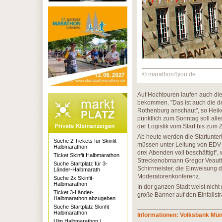
© marathon4you.de
Auf Hochtouren laufen auch die 
bekommen. "Das ist auch die der
Rothenburg anschaut", so Heik
pünktlich zum Sonntag soll alles
der Logistik vom Start bis zum Z
Ab heute werden die Startunter
Suche 2 Tickets für Skinfit
müssen unter Leitung von EDV-C
Halbmarathon
drei Abenden voll beschäftigt"
Ticket Skinfit Halbmarathon
Streckenobmann Gregor Veauth
Suche Startplatz für 3-
Schirrmeister, die Einweisung 
Länder-Halbmarath
Moderatorenkonferenz.
Suche 2x Skinfit-
Halbmarathon
In der ganzen Stadt weist nicht 
Ticket 3-Länder-
große Banner auf den Einfalls
Halbmarathon abzugeben
Suche Startplatz Skinfit
Halbmarathon
Informationen: Volksbank Mü
Ulm Halbmarathon /