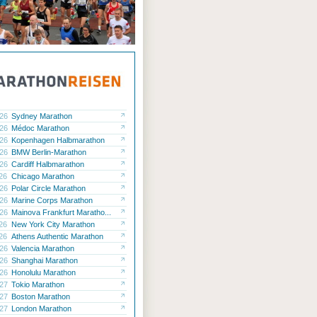
.26
Sydney Marathon
.26
Médoc Marathon
.26
Kopenhagen Halbmarathon
.26
BMW Berlin-Marathon
.26
Cardiff Halbmarathon
.26
Chicago Marathon
.26
Polar Circle Marathon
.26
Marine Corps Marathon
.26
Mainova Frankfurt Maratho...
.26
New York City Marathon
.26
Athens Authentic Marathon
.26
Valencia Marathon
.26
Shanghai Marathon
.26
Honolulu Marathon
.27
Tokio Marathon
.27
Boston Marathon
.27
London Marathon