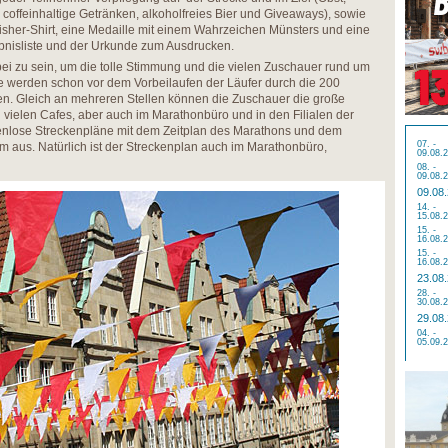
 coffeinhaltige Getränken, alkoholfreies Bier und Giveaways), sowie
isher-Shirt, eine Medaille mit einem Wahrzeichen Münsters und eine
ebnisliste und der Urkunde zum Ausdrucken.
bei zu sein, um die tolle Stimmung und die vielen Zuschauer rund um
e werden schon vor dem Vorbeilaufen der Läufer durch die 200
ten. Gleich an mehreren Stellen können die Zuschauer die große
 vielen Cafes, aber auch im Marathonbüro und in den Filialen der
enlose Streckenpläne mit dem Zeitplan des Marathons und dem
07. -
aus. Natürlich ist der Streckenplan auch im Marathonbüro,
09.08.
08. -
09.08.
09.08
14. -
15.08.
15. -
16.08.
15. -
16.08.
23.08
28. -
30.08.
29.08
04. -
05.09.