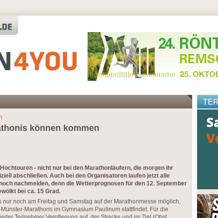
TE
n
rathonis können kommen
 Hochtouren - nicht nur bei den Marathonläufern, die morgen ihr
ziell abschließen. Auch bei den Organisatoren laufen jetzt alle
ch noch nachmelden, denn die Wetterprognosen für den 12. September
ewölkt bei ca. 15 Grad.
 nur noch am Freitag und Samstag auf der Marathonmesse möglich,
k-Münster-Marathons im Gymnasium Paulinum stattfindet. Für die
jeder Teilnehmer Verpflegung auf der Strecke und im Ziel (Obst,