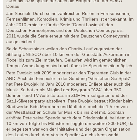
2005 bis 2006 spielte der auch die Hauptrolle in der SOKO
Donau.
Jan Sosniok: Durch seine zahlreichen Rollen in Fernsehserien,
Fernsehfilmen, Komödien, Krimis und Thrillern ist er bekannt. Im
Jahr 2010 erhielt er für die Serie "Danni Lowinski" den
Deutschen Fernsehpreis und den Deutschen Comedypreis.
2011 wurde die Serie erneut mit dem Deutschen Comedypreis
ausgezeichnet.
Beide Schauspieler wollen den Charity-Lauf zugunsten der
Stiftung UNESCO über 10 km von der Gaststätte Ackermann in
Roxel bis zum Ziel mitlaufen. Gelaufen wird im gemächlichen
Tempo. Anmeldungen sind noch über die Spendenseite möglich.
Pete Dwojak: seit 2009 moderiert er den Tigerenten Club in der
ARD. Auch die Einspieler in der Sendung "Verstehen Sie Spaß"
hat Pete Dwojak im Jahr 2010 moderiert. Er liebt aber auch die
Musik. So hat er als Mitglied der Boygroup "A24" über 350
Bühnen- und TV-Auftritte u.a. im ZDF Fernsehgarten und der
Sat.1-Silvesterparty absolivert. Pete Dwojak betreut Kinder beim
Stadtwerke-Kids-Marathon und läuft dort auch die 1,5 km von
der Westfälischen Schule für Musik bis ins Ziel mit. Spontan
erhöhte Pete seine Spende nach dem Friedenslauf, bei dem er
10 km von Telgte bis Münster mitjoggte um weitere 200 EUR, da
er begeistert war von der Inititative und der guten Organisation
des Laufes durch den Verein Sportler 4 a childrens world.