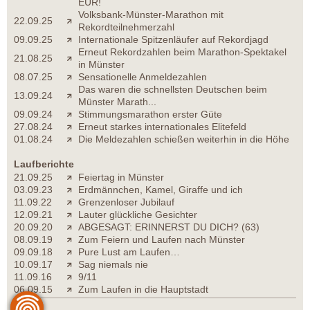
EUR!
Volksbank-Münster-Marathon mit
22.09.25
Rekordteilnehmerzahl
09.09.25
Internationale Spitzenläufer auf Rekordjagd
Erneut Rekordzahlen beim Marathon-Spektakel
21.08.25
in Münster
08.07.25
Sensationelle Anmeldezahlen
Das waren die schnellsten Deutschen beim
13.09.24
Münster Marath...
09.09.24
Stimmungsmarathon erster Güte
27.08.24
Erneut starkes internationales Elitefeld
01.08.24
Die Meldezahlen schießen weiterhin in die Höhe
Laufberichte
21.09.25
Feiertag in Münster
03.09.23
Erdmännchen, Kamel, Giraffe und ich
11.09.22
Grenzenloser Jubilauf
12.09.21
Lauter glückliche Gesichter
20.09.20
ABGESAGT: ERINNERST DU DICH? (63)
08.09.19
Zum Feiern und Laufen nach Münster
09.09.18
Pure Lust am Laufen…
10.09.17
Sag niemals nie
11.09.16
9/11
06.09.15
Zum Laufen in die Hauptstadt