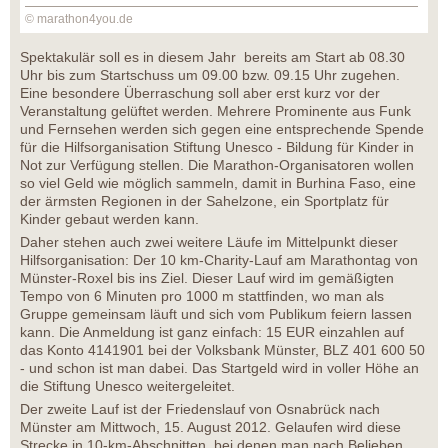
© marathon4you.de
Spektakulär soll es in diesem Jahr bereits am Start ab 08.30
Uhr bis zum Startschuss um 09.00 bzw. 09.15 Uhr zugehen.
Eine besondere Überraschung soll aber erst kurz vor der
Veranstaltung gelüftet werden. Mehrere Prominente aus Funk
und Fernsehen werden sich gegen eine entsprechende Spende
für die Hilfsorganisation Stiftung Unesco - Bildung für Kinder in
Not zur Verfügung stellen. Die Marathon-Organisatoren wollen
so viel Geld wie möglich sammeln, damit in Burhina Faso, eine
der ärmsten Regionen in der Sahelzone, ein Sportplatz für
Kinder gebaut werden kann.
Daher stehen auch zwei weitere Läufe im Mittelpunkt dieser
Hilfsorganisation: Der 10 km-Charity-Lauf am Marathontag von
Münster-Roxel bis ins Ziel. Dieser Lauf wird im gemäßigten
Tempo von 6 Minuten pro 1000 m stattfinden, wo man als
Gruppe gemeinsam läuft und sich vom Publikum feiern lassen
kann. Die Anmeldung ist ganz einfach: 15 EUR einzahlen auf
das Konto 4141901 bei der Volksbank Münster, BLZ 401 600 50
- und schon ist man dabei. Das Startgeld wird in voller Höhe an
die Stiftung Unesco weitergeleitet.
Der zweite Lauf ist der Friedenslauf von Osnabrück nach
Münster am Mittwoch, 15. August 2012. Gelaufen wird diese
Strecke in 10-km-Abschnitten, bei denen man nach Belieben