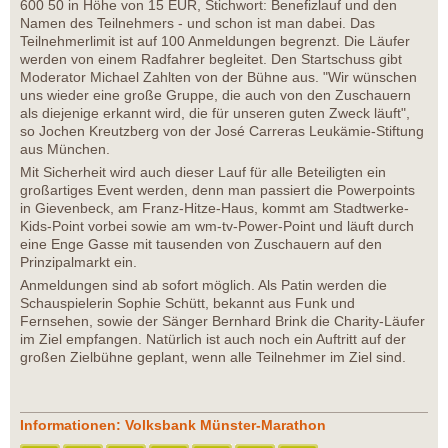
600 50 in Höhe von 15 EUR, Stichwort: Benefizlauf und den
Namen des Teilnehmers - und schon ist man dabei. Das
Teilnehmerlimit ist auf 100 Anmeldungen begrenzt. Die Läufer
werden von einem Radfahrer begleitet. Den Startschuss gibt
Moderator Michael Zahlten von der Bühne aus. "Wir wünschen
uns wieder eine große Gruppe, die auch von den Zuschauern
als diejenige erkannt wird, die für unseren guten Zweck läuft",
so Jochen Kreutzberg von der José Carreras Leukämie-Stiftung
aus München.
Mit Sicherheit wird auch dieser Lauf für alle Beteiligten ein
großartiges Event werden, denn man passiert die Powerpoints
in Gievenbeck, am Franz-Hitze-Haus, kommt am Stadtwerke-
Kids-Point vorbei sowie am wm-tv-Power-Point und läuft durch
eine Enge Gasse mit tausenden von Zuschauern auf den
Prinzipalmarkt ein.
Anmeldungen sind ab sofort möglich. Als Patin werden die
Schauspielerin Sophie Schütt, bekannt aus Funk und
Fernsehen, sowie der Sänger Bernhard Brink die Charity-Läufer
im Ziel empfangen. Natürlich ist auch noch ein Auftritt auf der
großen Zielbühne geplant, wenn alle Teilnehmer im Ziel sind.
Informationen: Volksbank Münster-Marathon