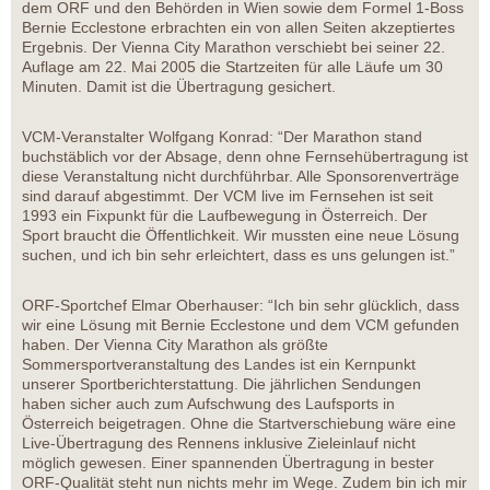
dem ORF und den Behörden in Wien sowie dem Formel 1-Boss
Bernie Ecclestone erbrachten ein von allen Seiten akzeptiertes
Ergebnis. Der Vienna City Marathon verschiebt bei seiner 22.
Auflage am 22. Mai 2005 die Startzeiten für alle Läufe um 30
Minuten. Damit ist die Übertragung gesichert.
VCM-Veranstalter Wolfgang Konrad: “Der Marathon stand
buchstäblich vor der Absage, denn ohne Fernsehübertragung ist
diese Veranstaltung nicht durchführbar. Alle Sponsorenverträge
sind darauf abgestimmt. Der VCM live im Fernsehen ist seit
1993 ein Fixpunkt für die Laufbewegung in Österreich. Der
Sport braucht die Öffentlichkeit. Wir mussten eine neue Lösung
suchen, und ich bin sehr erleichtert, dass es uns gelungen ist.”
ORF-Sportchef Elmar Oberhauser: “Ich bin sehr glücklich, dass
wir eine Lösung mit Bernie Ecclestone und dem VCM gefunden
haben. Der Vienna City Marathon als größte
Sommersportveranstaltung des Landes ist ein Kernpunkt
unserer Sportberichterstattung. Die jährlichen Sendungen
haben sicher auch zum Aufschwung des Laufsports in
Österreich beigetragen. Ohne die Startverschiebung wäre eine
Live-Übertragung des Rennens inklusive Zieleinlauf nicht
möglich gewesen. Einer spannenden Übertragung in bester
ORF-Qualität steht nun nichts mehr im Wege. Zudem bin ich mir