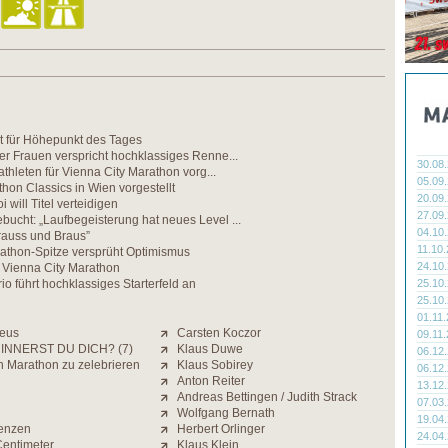
gt für Höhepunkt des Tages
er Frauen verspricht hochklassiges Renne...
30.08
athleten für Vienna City Marathon vorg...
05.09
on Classics in Wien vorgestellt
20.09
will Titel verteidigen
27.09
ucht: „Laufbegeisterung hat neues Level ...
04.10
rauss und Braus”
11.10
rathon-Spitze versprüht Optimismus
24.10
Vienna City Marathon
io führt hochklassiges Starterfeld an
25.10
25.10
01.11
eus
Carsten Koczor
09.11
INNERST DU DICH? (7)
Klaus Duwe
06.12
n Marathon zu zelebrieren
Klaus Sobirey
06.12
Anton Reiter
13.12
Andreas Bettingen / Judith Strack
07.03
Wolfgang Bernath
19.04
enzen
Herbert Orlinger
24.04
Centimeter
Klaus Klein