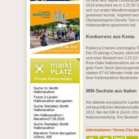
ihr eine sehr starke Leistung g
2016 entschied sie in 2:25:56 
sich zur ersten Marathonsieger
gewinnen konnte. Inspiriert w
Olympiasiegerin Derartu Tulu u
Halbmarathon gewonnen hat.
Konkurrenz aus Kenia
Rebecca Chesire und Angela Ta
Die 25-jährige Chesire zählt m
und einer Bestzeit von 2:25:22
Rom-Ostia Halbmarathon am ver
gute Form. Noch überzeugender
starken 67:43 Minuten holte sie
ihrer Halbmarathon-Bestmarke 
Suche 2x Skinfit-
WM-Sechste aus Italien
Halbmarathon
Ticket 3-Länder-
Halbmarathon abzugeben
Als stärkste europäische Läufer
Suche Startplatz Skinfit
mit beachtlichen Meisterschafts
Halbmarathon
2013. Bei der EM in Zürich 201
Ulm Halbmarathon /
Nationenwertung. Ihre Bestzeit 
Marathon27.09.2026
Suche Startplatz Skinfit
Halbmarathon
Informationen: Vienna City M
Marathon-Ticket abzugeben
(42km), 60€