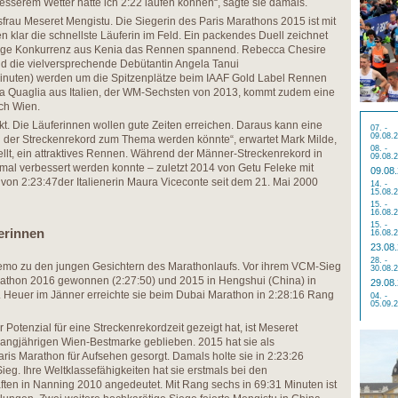
 besserem Wetter hätte ich 2:22 laufen können“, sagte sie damals.
sfrau Meseret Mengistu. Die Siegerin des Paris Marathons 2015 ist mit
n klar die schnellste Läuferin im Feld. Ein packendes Duell zeichnet
sige Konkurrenz aus Kenia das Rennen spannend. Rebecca Chesire
nd die vielversprechende Debütantin Angela Tanui
inuten) werden um die Spitzenplätze beim IAAF Gold Label Rennen
mma Quaglia aus Italien, der WM-Sechsten von 2013, kommt zudem eine
ch Wien.
kt. Die Läuferinnen wollen gute Zeiten erreichen. Daraus kann eine
07. -
09.08.
h der Streckenrekord zum Thema werden könnte“, erwartet Mark Milde,
08. -
ellt, ein attraktives Rennen. Während der Männer-Streckenrekord in
09.08.
al verbessert werden konnte – zuletzt 2014 von Getu Feleke mit
09.08
 von 2:23:47der Italienerin Maura Viceconte seit dem 21. Mai 2000
14. -
15.08.
15. -
16.08.
15. -
ferinnen
16.08.
23.08
28. -
emo zu den jungen Gesichtern des Marathonlaufs. Vor ihrem VCM-Sieg
30.08.
rathon 2016 gewonnen (2:27:50) und 2015 in Hengshui (China) in
29.08
lt. Heuer im Jänner erreichte sie beim Dubai Marathon in 2:28:16 Rang
04. -
05.09.
otenzial für eine Streckenrekordzeit gezeigt hat, ist Meseret
r langjährigen Wien-Bestmarke geblieben. 2015 hat sie als
is Marathon für Aufsehen gesorgt. Damals holte sie in 2:23:26
ieg. Ihre Weltklassefähigkeiten hat sie erstmals bei den
ten in Nanning 2010 angedeutet. Mit Rang sechs in 69:31 Minuten ist