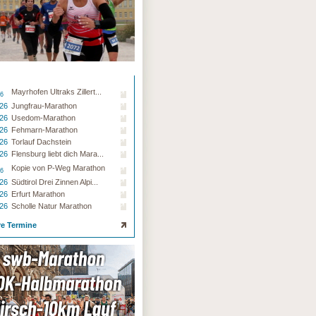
Mayrhofen Ultraks Zillert...
26
.26
Jungfrau-Marathon
.26
Usedom-Marathon
.26
Fehmarn-Marathon
.26
Torlauf Dachstein
.26
Flensburg liebt dich Mara...
Kopie von P-Weg Marathon
26
.26
Südtirol Drei Zinnen Alpi...
.26
Erfurt Marathon
.26
Scholle Natur Marathon
re Termine