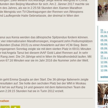
elungen. Zwei weitere hochkarätige Siege feierte Mengistu in China.
Stunden den Beijing Marathon für sich. Am 2. Jänner 2017 machte sie
in des Jahres, als sie in 2:25:58 Stunden den Xiamen Marathon
urde Mengistu von TV-Übertragungen der Rennen von Äthiopiens
nd Lauflegende Haile Gebrselassie, der dreimal in Wien den
04. -
05.09.
05.09
nui aus Kenia werden das äthiopische Spitzenduo fordern können.
05.09
it vier internationalen Marathonsiegen, insgesamt zehn Podiumsplätzen
05.09
 Stunden (Dubai 2015) zu einer Anwärterin auf den VCM-Sieg. Beim
05.09
gangenen Sonntag zeigte sie mit dem vierten Platz in 69:01 Minuten
 trat Angela Tanui bei diesem IAAF Gold Label Rennen auf. In sehr
06.09
 Rang zwei. Die 24-Jährige wird in Wien ihr Marathondebüt laufen. Mit
10. -
12.09.
von 67:16 Minuten war sie im Jahr 2016 die Nummer zehn der Welt.
12.09
12.09
12.09
weite
in geht Emma Quaglia an den Start. Die 36-jährige Italienerin zeigte
resultaten auf. Sie holte den sechsten Platz bei der WM in Moskau
4 lief sie auf Rang 14 und gewann mit dem italienischen Team die
von 2:28:15 Stunden hat sie in Turin 2012 erzielt.
arathon