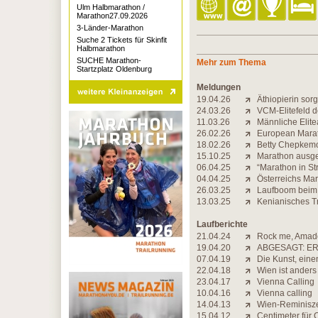
Ulm Halbmarathon /
Marathon27.09.2026
3-Länder-Marathon
Suche 2 Tickets für Skinfit
Halbmarathon
SUCHE Marathon-
Mehr zum Thema
Startzplatz Oldenburg
Meldungen
19.04.26
Äthiopierin sor
24.03.26
VCM-Elitefeld d
11.03.26
Männliche Elite
26.02.26
European Marath
18.02.26
Betty Chepkemoi 
15.10.25
Marathon ausgeb
06.04.25
“Marathon in St
04.04.25
Österreichs Ma
26.03.25
Laufboom beim 
13.03.25
Kenianisches Tr
Laufberichte
21.04.24
Rock me, Amad
19.04.20
ABGESAGT: ER
07.04.19
Die Kunst, eine
22.04.18
Wien ist anders
23.04.17
Vienna Calling
10.04.16
Vienna calling
14.04.13
Wien-Reminisz
15.04.12
Centimeter für 