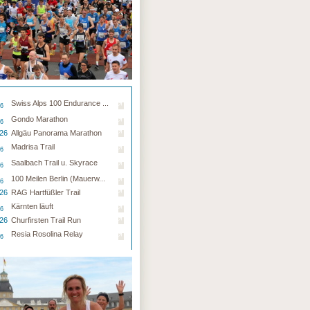
Swiss Alps 100 Endurance ...
26
Gondo Marathon
26
.26
Allgäu Panorama Marathon
Madrisa Trail
26
Saalbach Trail u. Skyrace
26
100 Meilen Berlin (Mauerw...
26
.26
RAG Hartfüßler Trail
Kärnten läuft
26
.26
Churfirsten Trail Run
Resia Rosolina Relay
26