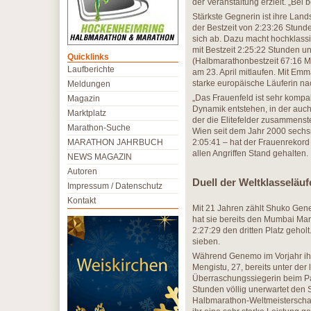
der Veranstaltung erzielt. „Bei
Stärkste Gegnerin ist ihre Land
der Bestzeit von 2:23:26 Stunde
sich ab. Dazu macht hochklas
mit Bestzeit 2:25:22 Stunden u
Quicklinks
(Halbmarathonbestzeit 67:16 M
Laufberichte
am 23. April mitlaufen. Mit E
starke europäische Läuferin na
Meldungen
„Das Frauenfeld ist sehr kompa
Magazin
Dynamik entstehen, in der auc
Marktplatz
der die Elitefelder zusammenst
Marathon-Suche
Wien seit dem Jahr 2000 sechsm
MARATHON JAHRBUCH
2:05:41 – hat der Frauenrekord
allen Angriffen Stand gehalten.
NEWS MAGAZIN
Autoren
Duell der Weltklasseläu
Impressum / Datenschutz
Kontakt
Mit 21 Jahren zählt Shuko Gen
hat sie bereits den Mumbai Ma
2:27:29 den dritten Platz geho
sieben.
Während Genemo im Vorjahr ihr P
Mengistu, 27, bereits unter de
Überraschungssiegerin beim Par
Stunden völlig unerwartet den S
Halbmarathon-Weltmeisterschaf