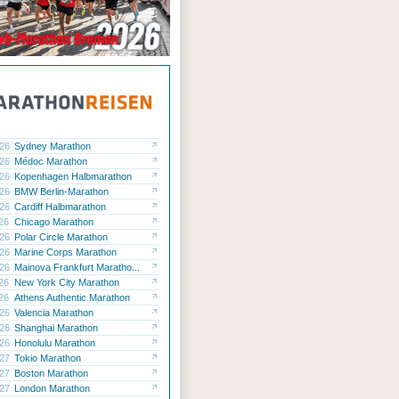
.26
Sydney Marathon
.26
Médoc Marathon
.26
Kopenhagen Halbmarathon
.26
BMW Berlin-Marathon
.26
Cardiff Halbmarathon
.26
Chicago Marathon
.26
Polar Circle Marathon
.26
Marine Corps Marathon
.26
Mainova Frankfurt Maratho...
.26
New York City Marathon
.26
Athens Authentic Marathon
.26
Valencia Marathon
.26
Shanghai Marathon
.26
Honolulu Marathon
.27
Tokio Marathon
.27
Boston Marathon
.27
London Marathon