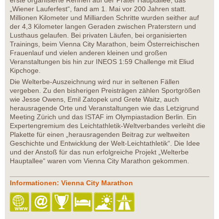
erste organisierte Rennen auf der Prater Hauptallee, das
„Wiener Lauferfest“, fand am 1. Mai vor 200 Jahren statt.
Millionen Kilometer und Milliarden Schritte wurden seither auf
der 4,3 Kilometer langen Geraden zwischen Praterstern und
Lusthaus gelaufen. Bei privaten Läufen, bei organisierten
Trainings, beim Vienna City Marathon, beim Österreichischen
Frauenlauf und vielen anderen kleinen und großen
Veranstaltungen bis hin zur INEOS 1:59 Challenge mit Eliud
Kipchoge.
Die Welterbe-Auszeichnung wird nur in seltenen Fällen
vergeben. Zu den bisherigen Preisträgen zählen Sportgrößen
wie Jesse Owens, Emil Zatopek und Grete Waitz, auch
herausragende Orte und Veranstaltungen wie das Letzigrund
Meeting Zürich und das ISTAF im Olympiastadion Berlin. Ein
Expertengremium des Leichtathletik-Weltverbandes verleiht die
Plakette für einen „herausragenden Beitrag zur weltweiten
Geschichte und Entwicklung der Welt-Leichtathletik“. Die Idee
und der Anstoß für das nun erfolgreiche Projekt „Welterbe
Hauptallee“ waren vom Vienna City Marathon gekommen.
Informationen: Vienna City Marathon