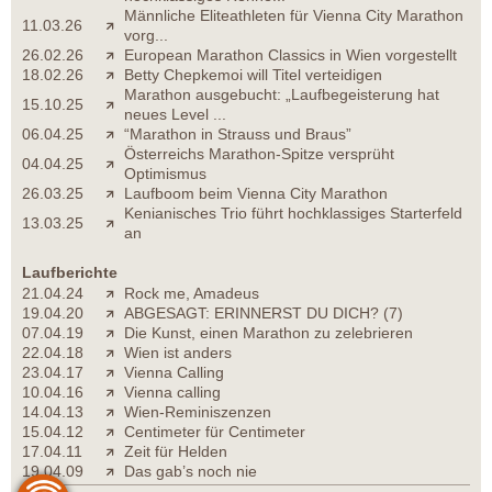
Männliche Eliteathleten für Vienna City Marathon
11.03.26
vorg...
26.02.26
European Marathon Classics in Wien vorgestellt
18.02.26
Betty Chepkemoi will Titel verteidigen
Marathon ausgebucht: „Laufbegeisterung hat
15.10.25
neues Level ...
06.04.25
“Marathon in Strauss und Braus”
Österreichs Marathon-Spitze versprüht
04.04.25
Optimismus
26.03.25
Laufboom beim Vienna City Marathon
Kenianisches Trio führt hochklassiges Starterfeld
13.03.25
an
Laufberichte
21.04.24
Rock me, Amadeus
19.04.20
ABGESAGT: ERINNERST DU DICH? (7)
07.04.19
Die Kunst, einen Marathon zu zelebrieren
22.04.18
Wien ist anders
23.04.17
Vienna Calling
10.04.16
Vienna calling
14.04.13
Wien-Reminiszenzen
15.04.12
Centimeter für Centimeter
17.04.11
Zeit für Helden
19.04.09
Das gab’s noch nie