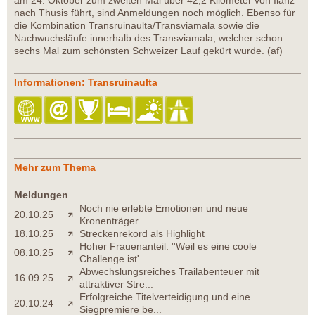
am 24. Oktober zum zweiten Mal über 42,2 Kilometer von Ilanz
nach Thusis führt, sind Anmeldungen noch möglich. Ebenso für
die Kombination Transruinaulta/Transviamala sowie die
Nachwuchsläufe innerhalb des Transviamala, welcher schon
sechs Mal zum schönsten Schweizer Lauf gekürt wurde. (af)
Informationen: Transruinaulta
Mehr zum Thema
Meldungen
Noch nie erlebte Emotionen und neue
20.10.25
Kronenträger
18.10.25
Streckenrekord als Highlight
Hoher Frauenanteil: ''Weil es eine coole
08.10.25
Challenge ist'...
Abwechslungsreiches Trailabenteuer mit
16.09.25
attraktiver Stre...
Erfolgreiche Titelverteidigung und eine
20.10.24
Siegpremiere be...