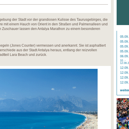
mgebung der Stadt vor der grandiosen Kulisse des Taurusgebirges, die
äre mit einem Hauch von Orient in den Straßen und Palmenalleen und
rten Zuschauer lassen den Antalya Marathon zu einem besonderen
05.09
05.09
Regeln (Jones Counter) vermessen und anerkannt. Sie ist asphaltiert
05.09
rschiede aus der Stadt Antalya heraus, entlang der reizvollen
05.09
dtteil Lara Beach und zurück.
06.09
10. -
12.09.
12.09
12.09
12.09
12.09
weite