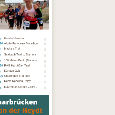
Gondo Marathon
26
.26
Allgäu Panorama Marathon
Madrisa Trail
26
Saalbach Trail u. Skyrace
26
100 Meilen Berlin (Mauerw...
26
.26
RAG Hartfüßler Trail
Kärnten läuft
26
.26
Churfirsten Trail Run
Resia Rosolina Relay
26
Mayrhofen Ultraks Zillert...
26