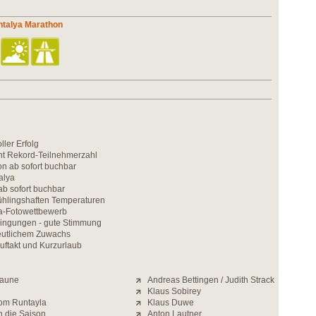
ntalya Marathon
ller Erfolg
cht Rekord-Teilnehmerzahl
n ab sofort buchbar
alya
ab sofort buchbar
ühlingshaften Temperaturen
a-Fotowettbewerb
ingungen - gute Stimmung
eutlichem Zuwachs
uftakt und Kurzurlaub
Laune
Andreas Bettingen / Judith Strack
Klaus Sobirey
om Runtayla
Klaus Duwe
in die Saison
Anton Lautner