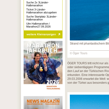
Suche 2x 3Länder-
Halbmarathon
Ticket 3-Länder-
Halbmarathon abzugeben
Suche Startplatz 3Länder-
Halbmarathon
Ulm Halbmarathon /
Marathon27.09.2026
Strand mit phantastischem Bli
© Öger Tours
ÖGER TOURS tritt nicht nur als 
oder siebentägigen Programmen
den Lauf an der Türkischen Rivi
erkunden. Eine interessante Op
29.03.2006 erwartet die Welt w
von der Türkei aus besonders g