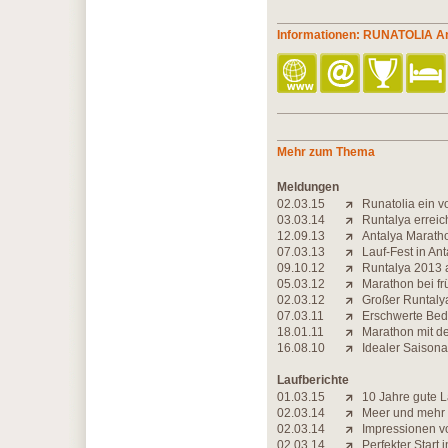
Informationen: RUNATOLIA A
Mehr zum Thema
Meldungen
02.03.15
Runatolia ein vo
03.03.14
Runtalya errei
12.09.13
Antalya Maratho
07.03.13
Lauf-Fest in Ant
09.10.12
Runtalya 2013 
05.03.12
Marathon bei fr
02.03.12
Großer Runtaly
07.03.11
Erschwerte Bed
18.01.11
Marathon mit d
16.08.10
Idealer Saisona
Laufberichte
01.03.15
10 Jahre gute 
02.03.14
Meer und mehr
02.03.14
Impressionen v
02.03.14
Perfekter Start 