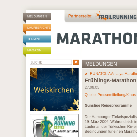
MELDUNGEN
LAUFBERICHTE
TERMINE
MAGAZIN
MELDUNGEN
RUNATOLIA Antalya Marath
Frühlings-Marathon
27.08.05
Quelle: Pressemitteilung/Klau
Günstige Reiseprogramme
Der Hamburger Türkeispezialis
19. März 2006. Während sich in 
Läufer an der Türkischen Rivier
Bedingungen für einen Maratho