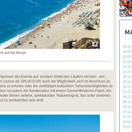
30.08
05.09
ck auf die Berge
20.09
27.09
04.10
11.10
Sponsor des Events auf, sondern bietet den Läufern mit drei-, vier-,
24.10
 (schon ab 295,00 EUR) auch die Möglichkeit, sich im Anschluss an
25.10
era zu erholen oder die vielfältigen kulturellen Sehenswürdigkeiten zu
25.10
tion ist zudem die Kombination mit einem Sonnenfinsternis-Paket. Am
01.11
ieder dieses seltene, spektakuläre Naturereignis, das unter anderem
09.11
ut zu beobachten sein wird.
06.12
06.12
13.12
07.03
19.04
24.04