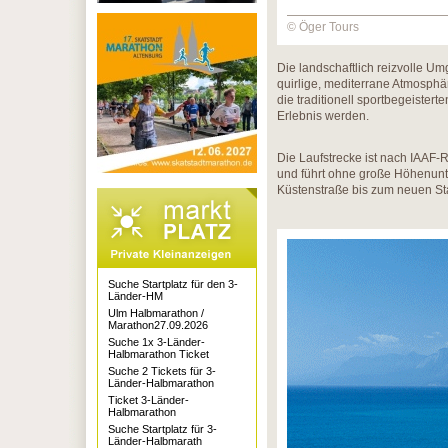
© Öger Tours
Die landschaftlich reizvolle U
quirlige, mediterrane Atmosph
die traditionell sportbegeiste
Erlebnis werden.
Die Laufstrecke ist nach IAAF-
und führt ohne große Höhenunte
Küstenstraße bis zum neuen Sta
Suche Startplatz für den 3-
Länder-HM
Ulm Halbmarathon /
Marathon27.09.2026
Suche 1x 3-Länder-
Halbmarathon Ticket
Suche 2 Tickets für 3-
Länder-Halbmarathon
Ticket 3-Länder-
Halbmarathon
Suche Startplatz für 3-
Länder-Halbmarath