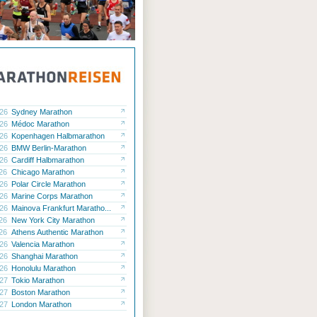
.26
Sydney Marathon
.26
Médoc Marathon
.26
Kopenhagen Halbmarathon
.26
BMW Berlin-Marathon
.26
Cardiff Halbmarathon
.26
Chicago Marathon
.26
Polar Circle Marathon
.26
Marine Corps Marathon
.26
Mainova Frankfurt Maratho...
.26
New York City Marathon
.26
Athens Authentic Marathon
.26
Valencia Marathon
.26
Shanghai Marathon
.26
Honolulu Marathon
.27
Tokio Marathon
.27
Boston Marathon
.27
London Marathon