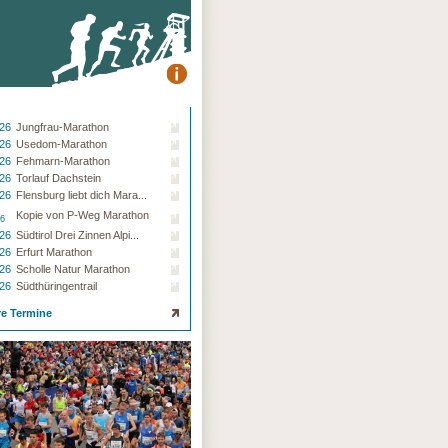
.26
Jungfrau-Marathon
.26
Usedom-Marathon
.26
Fehmarn-Marathon
.26
Torlauf Dachstein
.26
Flensburg liebt dich Mara...
Kopie von P-Weg Marathon
26
.26
Südtirol Drei Zinnen Alpi...
.26
Erfurt Marathon
.26
Scholle Natur Marathon
.26
Südthüringentrail
re Termine